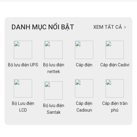
DANH MỤC NỔI BẬT
XEM TẤT CẢ
ạng
Bộ lưu điện UPS
Bộ lưu điện
Cáp điện
Cáp điện Cadivi
Cá
nettek
Bộ Lưu điện
Cáp điện
Cáp điện trần
g
Bộ lưu điện
Cá
LCD
Cadisun
phú
pe
Santak
a