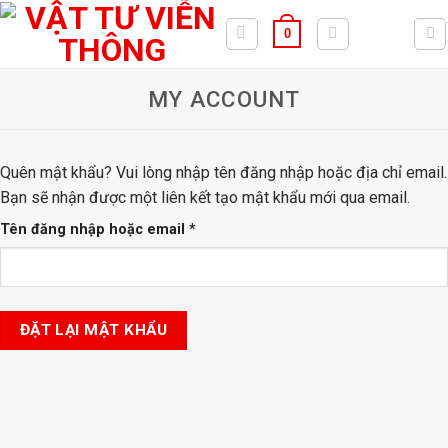
Bỏ
0
qua
nội
dung
MY ACCOUNT
Quên mật khẩu? Vui lòng nhập tên đăng nhập hoặc địa chỉ email.
Bạn sẽ nhận được một liên kết tạo mật khẩu mới qua email.
Bắt
Tên đăng nhập hoặc email
*
buộc
ĐẶT LẠI MẬT KHẨU