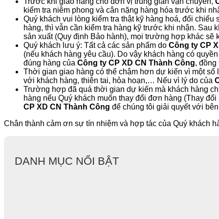
Trước khi giao hàng cho đơn vị trung gian vận chuyển,
kiểm tra niêm phong và cân nặng hàng hóa trước khi nh
Quý khách vui lòng kiểm tra thật kỹ hàng hoá, đối chi
hàng, thì vẫn cần kiểm tra hàng kỹ trước khi nhận. Sau 
sản xuất (Quy định Bảo hành), mọi trường hợp khác sẽ k
Quý khách lưu ý: Tất cả các sản phẩm do
Công ty CP 
(nếu khách hàng yêu cầu). Do vậy khách hàng có quyền 
đúng hàng của
Công ty CP XD CN Thành Công
, đồng
Thời gian giao hàng có thể chậm hơn dự kiến vì một số
với khách hàng, thiên tai, hỏa hoạn,… Nếu vì lý do của
C
Trường hợp đã quá thời gian dự kiến mà khách hàng chư
hàng nếu Quý khách muốn thay đổi đơn hàng (Thay đổi 
CP XD CN Thành Công
để chúng tôi giải quyết với bên
Chân thành cảm ơn sự tín nhiệm và hợp tác của Quý khách h
DANH MỤC NỔI BẬT