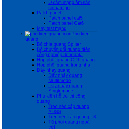
Ổ cắm mạng âm sàn
sinoamigo
Patch panel
Patch panel cat5
Patch panel Cat6
Máy test mạng
Phụ kiện
quang
Bộ chia quang Spliter
Bộ chuyển đổi quang điện
công nghiệp 3onedata
Hộp phối quang ODF quang
Hộp phối quang trong nhà
Dây nhảy quang
Dây nhảy quang
Multilmode
Dây nhảy quang
Singlemode
Phụ kiện hỗ trợ thi công
quang
Treo néo cáp quang
ADSS
Treo néo cáp quang F8
Tủ phối quang ngoài
trời