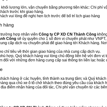
hối lượng lớn, vận chuyển bằng phương tiện khác: Chi phí vận
khách trước khi giao hàng.
h vui lòng đề nghị hẹn lịch trước để bố trí lịch giao hàng
ch hàng
, trường hợp nhân viên
Công ty CP XD CN Thành Công
không
ành Công
sẽ ủy quyền cho 1 số đơn vị chuyển phát như VNPT, Vi
ung cấp dịch vụ chuyển phát để giao hàng tới Khách hàng. Nơ
o chỉ tiêu về thời gian giao hàng của nhà cung cấp dịch vụ.
 phù hợp, Quý khách hàng vui lòng chủ động liên hệ với đơn vị 
m đối với những đơn hàng cung cấp sai thông tin liên lạc hoặc 
xe
ách hàng ở các huyện, tỉnh thành xa trung tâm; và Quý khách 
hàng qua chủ xe ô tô chở khách theo đúng yêu cầu của khách 
ịa điểm nhận hàng của đối tác, Chi phí vận chuyển từ các bến 