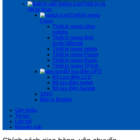
Thiết bị và
vật tư khác
Thiết bị mạng
Cisco
Thiết bị mạng công
nghiệp
Thiêt bị mạng định
tuyến Mikrotik
Thiết bị mạng nettek
Thiết bị mạng Planet
Thiết bị mạng Ruijie
Thiết bị mạng TPlink
Bộ lưu điện UPS
Bộ Lưu điện LCD
Bộ lưu điện nettek
Bộ lưu điện Santak
SINO
Máy in Brother
Giới thiệu
Tin tức
Liên hệ
Khuyến mãi