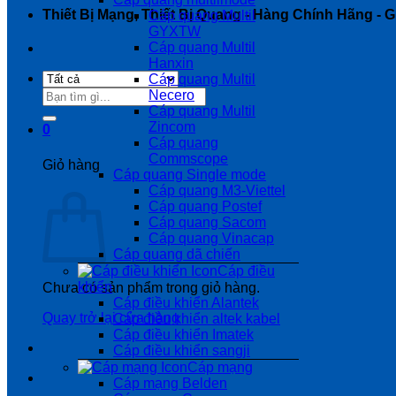
Thiết Bị Mạng, Thiết Bị Quang - Hàng Chính Hãng - Gi
Cáp quang Multil
GYXTW
Cáp quang Multil
Hanxin
Cáp quang Multil
Tìm
Necero
kiếm:
Cáp quang Multil
Zincom
0
Cáp quang
Commscope
Giỏ hàng
Cáp quang Single mode
Cáp quang M3-Viettel
Cáp quang Postef
Cáp quang Sacom
Cáp quang Vinacap
Cáp quang dã chiến
Cáp điều
khiển
Chưa có sản phẩm trong giỏ hàng.
Cáp điều khiển Alantek
Quay trở lại cửa hàng
Cáp điều khiển altek kabel
Cáp điều khiển Imatek
Cáp điều khiển sangji
Cáp mạng
Cáp mạng Belden