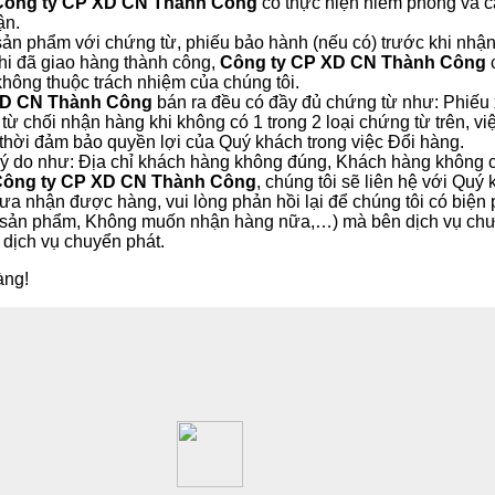
Công ty CP XD CN Thành Công
có thực hiện niêm phong và c
ận.
ếu sản phẩm với chứng từ, phiếu bảo hành (nếu có) trước khi n
khi đã giao hàng thành công,
Công ty CP XD CN Thành Công
c
hông thuộc trách nhiệm của chúng tôi.
XD CN Thành Công
bán ra đều có đầy đủ chứng từ như: Phiếu x
từ chối nhận hàng khi không có 1 trong 2 loại chứng từ trên,
 thời đảm bảo quyền lợi của Quý khách trong việc Đổi hàng.
 lý do như: Địa chỉ khách hàng không đúng, Khách hàng không 
ông ty CP XD CN Thành Công
, chúng tôi sẽ liên hệ với Quý
a nhận được hàng, vui lòng phản hồi lại để chúng tôi có biện 
sản phẩm, Không muốn nhận hàng nữa,…) mà bên dịch vụ chưa 
 dịch vụ chuyển phát.
àng!