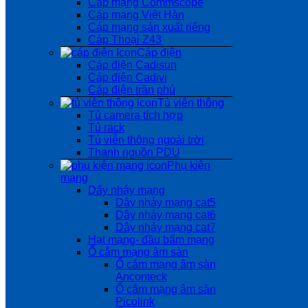
Cáp mạng Commscope
Cáp mạng Việt Hàn
Cáp mạng sản xuất riêng
Cáp Thoại Z43
Cáp điện
Cáp điện Cadisun
Cáp điện Cadivi
Cáp điện trần phú
Tủ viễn thông
Tủ camera tích hợp
Tủ rack
Tủ viễn thông ngoài trời
Thanh nguồn PDU
Phụ kiện
mạng
Dẩy nhảy mạng
Dây nhảy mạng cat5
Dây nhảy mạng cat6
Dây nhảy mạng cat7
Hạt mạng- đầu bấm mạng
Ổ cắm mạng âm sàn
Ổ cắm mạng âm sàn
Anconteck
Ổ cắm mạng âm sàn
Picolink