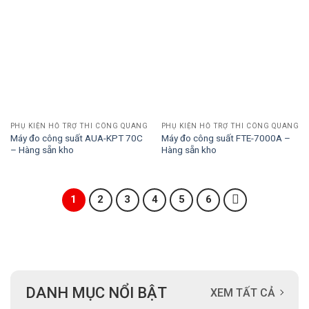
PHỤ KIỆN HỖ TRỢ THI CÔNG QUANG
PHỤ KIỆN HỖ TRỢ THI CÔNG QUANG
Máy đo công suất AUA-KPT 70C
Máy đo công suất FTE-7000A –
– Hàng sẵn kho
Hàng sẵn kho
1
2
3
4
5
6
DANH MỤC NỔI BẬT
XEM TẤT CẢ