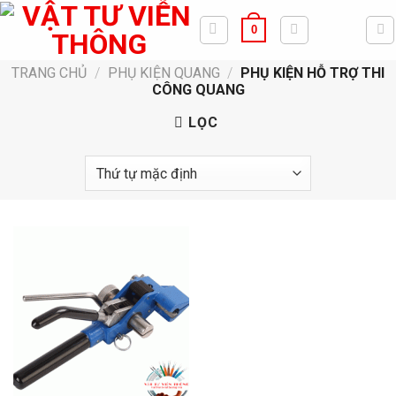
Bỏ
0
qua
nội
TRANG CHỦ
/
PHỤ KIỆN QUANG
/
PHỤ KIỆN HỖ TRỢ THI
dung
CÔNG QUANG
LỌC