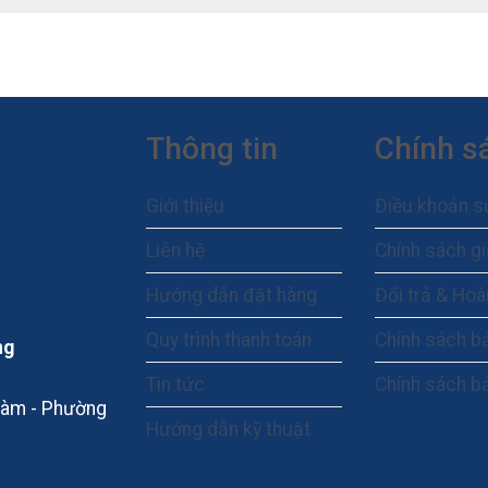
Thông tin
Chính s
Giới thiệu
Điều khoản s
Liên hệ
Chính sách g
Hướng dẫn đặt hàng
Đổi trả & Hoà
Quy trình thanh toán
Chính sách b
ng
Tin tức
Chính sách b
 Đàm - Phường
Hướng dẫn kỹ thuật