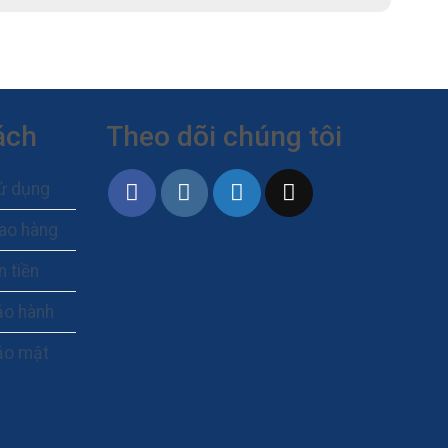
ách
Theo dõi chúng tôi
ử dụng
iao hàng
n tiền
ảo hành
ảo mật