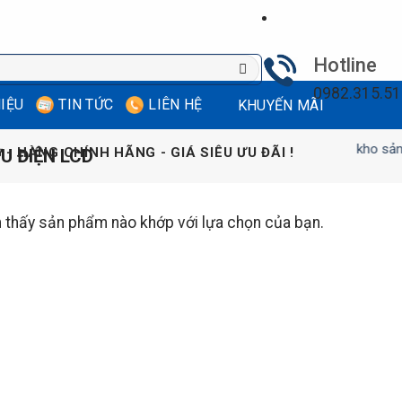
Hotline
0982.315.5
HIỆU
TIN TỨC
LIÊN HỆ
KHUYẾN MÃI
Giảm giá, Xả kho sản phẩm g
 - HÀNG CHÍNH HÃNG - GIÁ SIÊU ƯU ĐÃI !
U ĐIỆN LCD
 thấy sản phẩm nào khớp với lựa chọn của bạn.