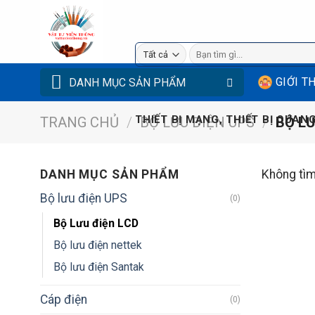
Bỏ
qua
nội
Tìm
kiếm:
dung
GIỚI T
DANH MỤC SẢN PHẨM
THIẾT BỊ MẠNG, THIẾT BỊ QUANG
TRANG CHỦ
/
BỘ LƯU ĐIỆN UPS
/
BỘ LƯ
DANH MỤC SẢN PHẨM
Không tìm
Bộ lưu điện UPS
(0)
Bộ Lưu điện LCD
Bộ lưu điện nettek
Bộ lưu điện Santak
Cáp điện
(0)