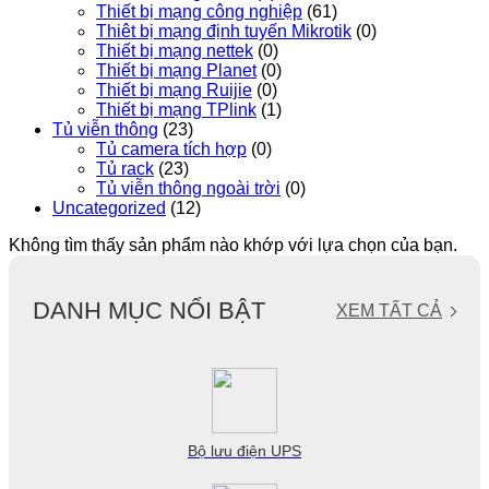
Thiết bị mạng công nghiệp
(61)
Thiêt bị mạng định tuyến Mikrotik
(0)
Thiết bị mạng nettek
(0)
Thiết bị mạng Planet
(0)
Thiết bị mạng Ruijie
(0)
Thiết bị mạng TPlink
(1)
Tủ viễn thông
(23)
Tủ camera tích hợp
(0)
Tủ rack
(23)
Tủ viễn thông ngoài trời
(0)
Uncategorized
(12)
Không tìm thấy sản phẩm nào khớp với lựa chọn của bạn.
DANH MỤC NỔI BẬT
XEM TẤT CẢ
Bộ lưu điện UPS