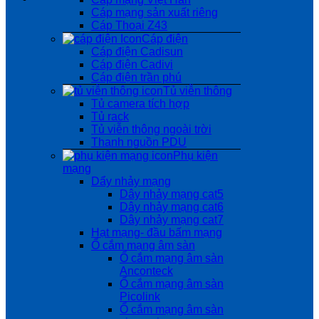
Cáp mạng sản xuất riêng
Cáp Thoại Z43
Cáp điện
Cáp điện Cadisun
Cáp điện Cadivi
Cáp điện trần phú
Tủ viễn thông
Tủ camera tích hợp
Tủ rack
Tủ viễn thông ngoài trời
Thanh nguồn PDU
Phụ kiện
mạng
Dẩy nhảy mạng
Dây nhảy mạng cat5
Dây nhảy mạng cat6
Dây nhảy mạng cat7
Hạt mạng- đầu bấm mạng
Ổ cắm mạng âm sàn
Ổ cắm mạng âm sàn
Anconteck
Ổ cắm mạng âm sàn
Picolink
Ổ cắm mạng âm sàn