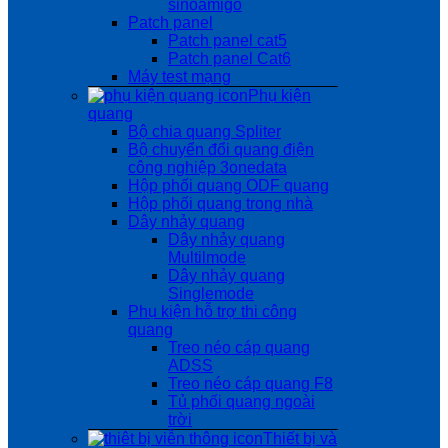
sinoamigo
Patch panel
Patch panel cat5
Patch panel Cat6
Máy test mạng
Phụ kiện
quang
Bộ chia quang Spliter
Bộ chuyển đổi quang điện
công nghiệp 3onedata
Hộp phối quang ODF quang
Hộp phối quang trong nhà
Dây nhảy quang
Dây nhảy quang
Multilmode
Dây nhảy quang
Singlemode
Phụ kiện hỗ trợ thi công
quang
Treo néo cáp quang
ADSS
Treo néo cáp quang F8
Tủ phối quang ngoài
trời
Thiết bị và