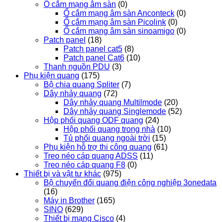
Ổ cắm mạng âm sàn
(0)
Ổ cắm mạng âm sàn Anconteck
(0)
Ổ cắm mạng âm sàn Picolink
(0)
Ổ cắm mạng âm sàn sinoamigo
(0)
Patch panel
(18)
Patch panel cat5
(8)
Patch panel Cat6
(10)
Thanh nguồn PDU
(3)
Phụ kiện quang
(175)
Bộ chia quang Spliter
(7)
Dây nhảy quang
(72)
Dây nhảy quang Multilmode
(20)
Dây nhảy quang Singlemode
(52)
Hộp phối quang ODF quang
(24)
Hộp phối quang trong nhà
(10)
Tủ phối quang ngoài trời
(15)
Phụ kiện hỗ trợ thi công quang
(61)
Treo néo cáp quang ADSS
(11)
Treo néo cáp quang F8
(0)
Thiết bị và vật tư khác
(975)
Bộ chuyển đổi quang điện công nghiệp 3onedata
(16)
Máy in Brother
(165)
SINO
(629)
Thiết bị mạng Cisco
(4)