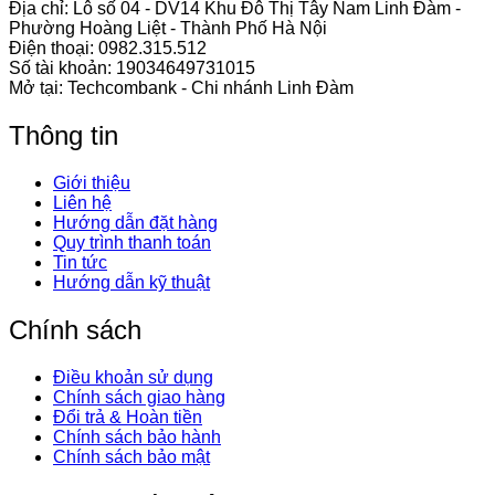
Địa chỉ: Lô số 04 - DV14 Khu Đô Thị Tây Nam Linh Đàm -
Phường Hoàng Liệt - Thành Phố Hà Nội
Điện thoại:
0982.315.512
Số tài khoản: 19034649731015
Mở tại: Techcombank - Chi nhánh Linh Đàm
Thông tin
Giới thiệu
Liên hệ
Hướng dẫn đặt hàng
Quy trình thanh toán
Tin tức
Hướng dẫn kỹ thuật
Chính sách
Điều khoản sử dụng
Chính sách giao hàng
Đổi trả & Hoàn tiền
Chính sách bảo hành
Chính sách bảo mật