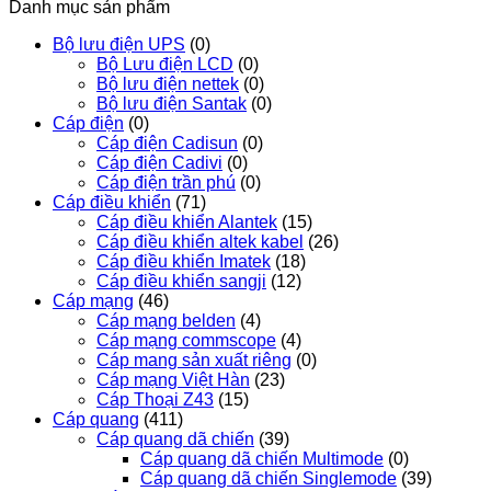
Danh mục sản phẩm
Bộ lưu điện UPS
(0)
Bộ Lưu điện LCD
(0)
Bộ lưu điện nettek
(0)
Bộ lưu điện Santak
(0)
Cáp điện
(0)
Cáp điện Cadisun
(0)
Cáp điện Cadivi
(0)
Cáp điện trần phú
(0)
Cáp điều khiển
(71)
Cáp điều khiển Alantek
(15)
Cáp điều khiển altek kabel
(26)
Cáp điều khiển Imatek
(18)
Cáp điều khiển sangji
(12)
Cáp mạng
(46)
Cáp mạng belden
(4)
Cáp mạng commscope
(4)
Cáp mang sản xuất riêng
(0)
Cáp mạng Việt Hàn
(23)
Cáp Thoại Z43
(15)
Cáp quang
(411)
Cáp quang dã chiến
(39)
Cáp quang dã chiến Multimode
(0)
Cáp quang dã chiến Singlemode
(39)