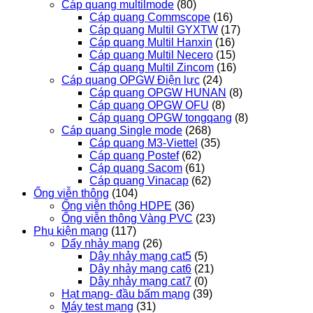
Cáp quang multilmode
(80)
Cáp quang Commscope
(16)
Cáp quang Multil GYXTW
(17)
Cáp quang Multil Hanxin
(16)
Cáp quang Multil Necero
(15)
Cáp quang Multil Zincom
(16)
Cáp quang OPGW Điện lực
(24)
Cáp quang OPGW HUNAN
(8)
Cáp quang OPGW OFU
(8)
Cáp quang OPGW tongqang
(8)
Cáp quang Single mode
(268)
Cáp quang M3-Viettel
(35)
Cáp quang Postef
(62)
Cáp quang Sacom
(61)
Cáp quang Vinacap
(62)
Ống viễn thông
(104)
Ống viễn thông HDPE
(36)
Ống viễn thông Vàng PVC
(23)
Phụ kiện mạng
(117)
Dẩy nhảy mạng
(26)
Dây nhảy mạng cat5
(5)
Dây nhảy mạng cat6
(21)
Dây nhảy mạng cat7
(0)
Hạt mạng- đầu bấm mạng
(39)
Máy test mạng
(31)