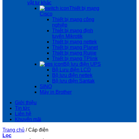
vật tư khác
Thiết bị mạng
Cisco
Thiết bị mạng công
nghiệp
Thiêt bị mạng định
tuyến Mikrotik
Thiết bị mạng nettek
Thiết bị mạng Planet
Thiết bị mạng Ruijie
Thiết bị mạng TPlink
Bộ lưu điện UPS
Bộ Lưu điện LCD
Bộ lưu điện nettek
Bộ lưu điện Santak
SINO
Máy in Brother
Giới thiệu
Tin tức
Liên hệ
Khuyến mãi
Trang chủ
/
Cáp điện
Lọc