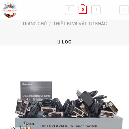
Bỏ
0
qua
nội
TRANG CHỦ
/
THIẾT BỊ VÀ VẬT TƯ KHÁC
dung
LỌC