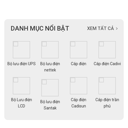
DANH MỤC NỔI BẬT
XEM TẤT CẢ
ạng
Bộ lưu điện UPS
Bộ lưu điện
Cáp điện
Cáp điện Cadivi
Cá
nettek
Bộ Lưu điện
Cáp điện
Cáp điện trần
g
Bộ lưu điện
Cá
LCD
Cadisun
phú
pe
Santak
a