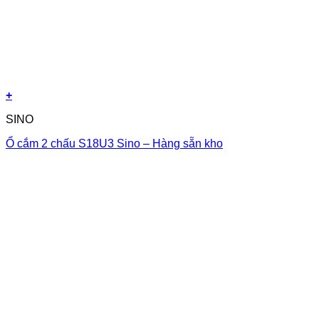
+
SINO
Ổ cắm 2 chấu S18U3 Sino – Hàng sẵn kho