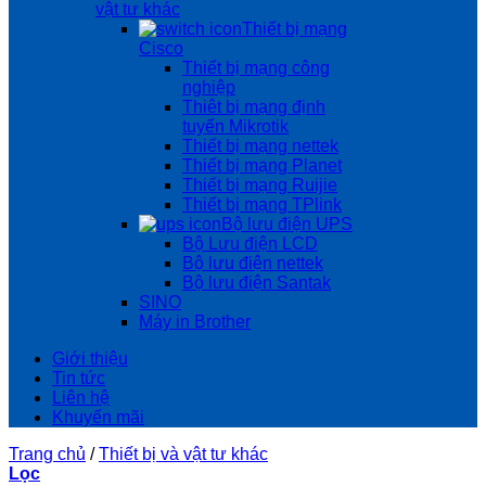
vật tư khác
Thiết bị mạng
Cisco
Thiết bị mạng công
nghiệp
Thiêt bị mạng định
tuyến Mikrotik
Thiết bị mạng nettek
Thiết bị mạng Planet
Thiết bị mạng Ruijie
Thiết bị mạng TPlink
Bộ lưu điện UPS
Bộ Lưu điện LCD
Bộ lưu điện nettek
Bộ lưu điện Santak
SINO
Máy in Brother
Giới thiệu
Tin tức
Liên hệ
Khuyến mãi
Trang chủ
/
Thiết bị và vật tư khác
Lọc