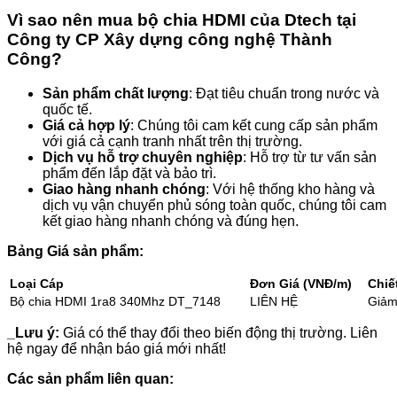
Vì sao nên mua bộ chia HDMI của Dtech tại
Công ty CP Xây dựng công nghệ Thành
Công?
Sản phẩm chất lượng
: Đạt tiêu chuẩn trong nước và
quốc tế.
Giá cả hợp lý
: Chúng tôi cam kết cung cấp sản phẩm
với giá cả cạnh tranh nhất trên thị trường.
Dịch vụ hỗ trợ chuyên nghiệp
: Hỗ trợ từ tư vấn sản
phẩm đến lắp đặt và bảo trì.
Giao hàng nhanh chóng
: Với hệ thống kho hàng và
dịch vụ vận chuyển phủ sóng toàn quốc, chúng tôi cam
kết giao hàng nhanh chóng và đúng hẹn.
Bảng Giá sản phẩm:
Loại Cáp
Đơn Giá (VNĐ/m)
Chiế
Bộ chia HDMI 1ra8 340Mhz DT_7148
LIÊN HỆ
Giảm
_Lưu ý:
Giá có thể thay đổi theo biến động thị trường. Liên
hệ ngay để nhận báo giá mới nhất!
Các sản phẩm liên quan: