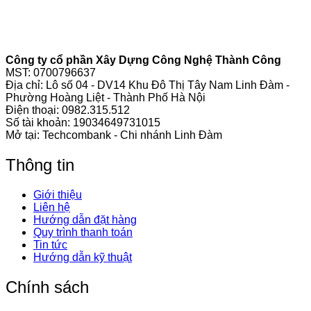
Công ty cổ phần Xây Dựng Công Nghệ Thành Công
MST: 0700796637
Địa chỉ: Lô số 04 - DV14 Khu Đô Thị Tây Nam Linh Đàm -
Phường Hoàng Liệt - Thành Phố Hà Nội
Điện thoại:
0982.315.512
Số tài khoản: 19034649731015
Mở tại: Techcombank - Chi nhánh Linh Đàm
Thông tin
Giới thiệu
Liên hệ
Hướng dẫn đặt hàng
Quy trình thanh toán
Tin tức
Hướng dẫn kỹ thuật
Chính sách