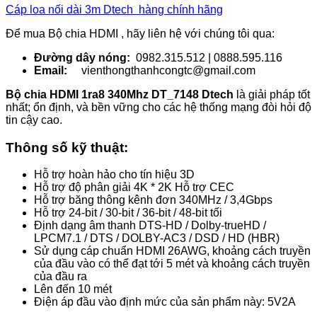
Cáp loa nối dài 3m Dtech hàng chính hãng
Để mua Bộ chia HDMI , hãy liên hệ với chúng tôi qua:
Đường dây nóng:
0982.315.512 | 0888.595.116
Email:
vienthongthanhcongtc@gmail.com
Bộ chia HDMI 1ra8 340Mhz DT_7148 Dtech
là giải pháp tốt
nhất; ổn định, và bền vững cho các hệ thống mạng đòi hỏi độ
tin cậy cao.
Thông số kỹ thuật:
Hỗ trợ hoàn hảo cho tín hiệu 3D
Hỗ trợ độ phân giải 4K * 2K Hỗ trợ CEC
Hỗ trợ băng thông kênh đơn 340MHz / 3,4Gbps
Hỗ trợ 24-bit / 30-bit / 36-bit / 48-bit tối
Định dạng âm thanh DTS-HD / Dolby-trueHD /
LPCM7.1 / DTS / DOLBY-AC3 / DSD / HD (HBR)
Sử dụng cáp chuẩn HDMI 26AWG, khoảng cách truyền
của đầu vào có thể đạt tới 5 mét và khoảng cách truyền
của đầu ra
Lên đến 10 mét
Điện áp đầu vào định mức của sản phẩm này: 5V2A