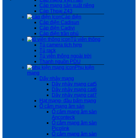
Cáp mạng sản xuất riêng
Cáp Thoại Z43
Cáp điện
Cáp điện Cadisun
Cáp điện Cadivi
Cáp điện trần phú
Tủ viễn thông
Tủ camera tích hợp
Tủ rack
Tủ viễn thông ngoài trời
Thanh nguồn PDU
Phụ kiện
mạng
Dẩy nhảy mạng
Dây nhảy mạng cat5
Dây nhảy mạng cat6
Dây nhảy mạng cat7
Hạt mạng- đầu bấm mạng
Ổ cắm mạng âm sàn
Ổ cắm mạng âm sàn
Anconteck
Ổ cắm mạng âm sàn
Picolink
Ổ cắm mạng âm sàn