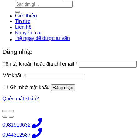
Tìm
kiếm:
Giới thiệu
Tin tức
Liên hệ
Khuyến mãi
hệ ngay để được tư vấn
Đăng nhập
Bắt
Tên tài khoản hoặc địa chỉ email
*
buộc
Bắt
Mật khẩu
*
buộc
Ghi nhớ mật khẩu
Đăng nhập
Quên mật khẩu?
0981919632
0944312587