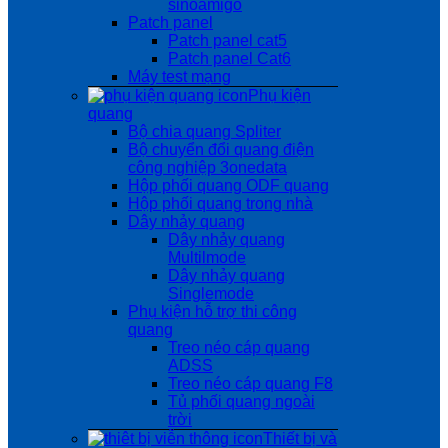
sinoamigo
Patch panel
Patch panel cat5
Patch panel Cat6
Máy test mạng
Phụ kiện
quang
Bộ chia quang Spliter
Bộ chuyển đổi quang điện
công nghiệp 3onedata
Hộp phối quang ODF quang
Hộp phối quang trong nhà
Dây nhảy quang
Dây nhảy quang
Multilmode
Dây nhảy quang
Singlemode
Phụ kiện hỗ trợ thi công
quang
Treo néo cáp quang
ADSS
Treo néo cáp quang F8
Tủ phối quang ngoài
trời
Thiết bị và