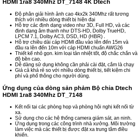
HDMI 1ra8 340Mhz DT_7148 4K Dtech
Độ phân giải hình ảnh cao 4kx2k 340Mhz rất tương
thích với nhiều dòng thiết bị hiện đại
Hỗ trợ các định dạng video như 3D, Full HD, và các
định dạng âm thanh như DTS-HD, Dolby TrueHD,
LPCM 7.1, Dolby AC3, DSD, HD (HBR)
.
Hỗ trợ chiều dài cáp HDMI đầu vào lên đến 15m và
đầu ra lên đến 10m với cáp HDMI chuẩn AWG26
Thiết kế nhỏ gọn. kim loại tản nhiệt tốt, độ chắc chắn và
độ bền cao.
Dễ dàng sử dụng không cần phải cài đặt, cắm là chạy
Giá cả khá rẻ so với nhiều dòng thiết bị, tiết kiệm chi
phí và phổ thông cho người dùng.
Ứng dụng của dòng sản phảm Bộ chia Dtech
HDMI 1ra8 340Mhz DT_7148
Kết nối tại các phòng họp và phòng hội nghị kết nối từ
xa.
Sử dụng cho các hệ thống camera giám sát, an ninh.
Ứng dụng trong các công trình nhà xưởng. Môi trường
làm việc mà các thiết bị được đặt xa trung tâm điều
khiển.