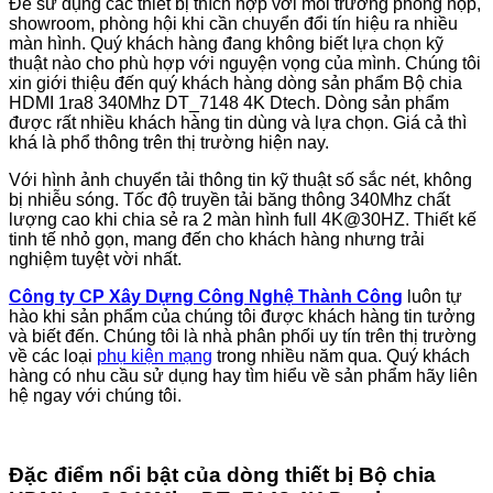
Để sử dụng các thiết bị thích hợp với môi trường phòng họp,
showroom, phòng hội khi cần chuyển đổi tín hiệu ra nhiều
màn hình. Quý khách hàng đang không biết lựa chọn kỹ
thuật nào cho phù hợp với nguyện vọng của mình. Chúng tôi
xin giới thiệu đến quý khách hàng dòng sản phẩm Bộ chia
HDMI 1ra8 340Mhz DT_7148 4K Dtech. Dòng sản phẩm
được rất nhiều khách hàng tin dùng và lựa chọn. Giá cả thì
khá là phổ thông trên thị trường hiện nay.
Với hình ảnh chuyển tải thông tin kỹ thuật số sắc nét, không
bị nhiễu sóng. Tốc độ truyền tải băng thông 340Mhz chất
lượng cao khi chia sẻ ra 2 màn hình full 4K@30HZ. Thiết kế
tinh tế nhỏ gọn, mang đến cho khách hàng nhưng trải
nghiệm tuyệt vời nhất.
Công ty CP Xây Dựng Công Nghệ Thành Công
luôn tự
hào khi sản phẩm của chúng tôi được khách hàng tin tưởng
và biết đến. Chúng tôi là nhà phân phối uy tín trên thị trường
về các loại
phụ kiện mạng
trong nhiều năm qua. Quý khách
hàng có nhu cầu sử dụng hay tìm hiểu về sản phẩm hãy liên
hệ ngay với chúng tôi.
Đặc điểm nổi bật của dòng thiết bị Bộ chia