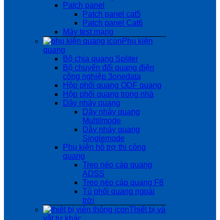
Patch panel
Patch panel cat5
Patch panel Cat6
Máy test mạng
Phụ kiện
quang
Bộ chia quang Spliter
Bộ chuyển đổi quang điện
công nghiệp 3onedata
Hộp phối quang ODF quang
Hộp phối quang trong nhà
Dây nhảy quang
Dây nhảy quang
Multilmode
Dây nhảy quang
Singlemode
Phụ kiện hỗ trợ thi công
quang
Treo néo cáp quang
ADSS
Treo néo cáp quang F8
Tủ phối quang ngoài
trời
Thiết bị và
vật tư khác