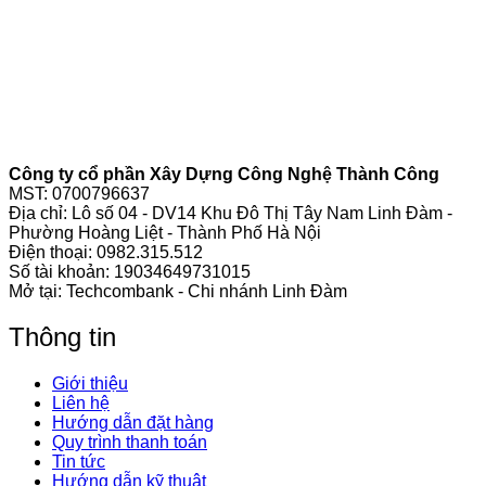
Công ty cổ phần Xây Dựng Công Nghệ Thành Công
MST: 0700796637
Địa chỉ: Lô số 04 - DV14 Khu Đô Thị Tây Nam Linh Đàm -
Phường Hoàng Liệt - Thành Phố Hà Nội
Điện thoại:
0982.315.512
Số tài khoản: 19034649731015
Mở tại: Techcombank - Chi nhánh Linh Đàm
Thông tin
Giới thiệu
Liên hệ
Hướng dẫn đặt hàng
Quy trình thanh toán
Tin tức
Hướng dẫn kỹ thuật