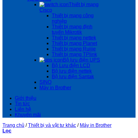
Thiết bị mạng
Cisco
Thiết bị mạng công
nghiệp
Thiêt bị mạng định
tuyến Mikrotik
Thiết bị mạng nettek
Thiết bị mạng Planet
Thiết bị mạng Ruijie
Thiết bị mạng TPlink
Bộ lưu điện UPS
Bộ Lưu điện LCD
Bộ lưu điện nettek
Bộ lưu điện Santak
SINO
Máy in Brother
Giới thiệu
Tin tức
Liên hệ
Khuyến mãi
Trang chủ
/
Thiết bị và vật tư khác
/
Máy in Brother
Lọc