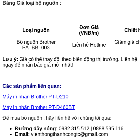
Bảng Giá loại bộ nguồn :
Đơn Giá
Loại nguồn
Chiết 
(VNĐ/m)
Bộ nguồn Brother
Giảm giá c
Liên hệ Hotline
PA_BB_003
Lưu ý:
Giá có thể thay đổi theo biến động thị trường. Liên hệ
ngay để nhận báo giá mới nhất!
Các sản phẩm liên quan:
Máy in nhãn Brother PT-D210
Máy in nhãn Brother PT-D460BT
Để mua bộ nguồn , hãy liên hệ với chúng tôi qua:
Đường dây nóng:
0982.315.512 | 0888.595.116
Email:
vienthongthanhcongtc@gmail.com