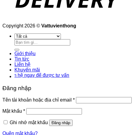
Copyright 2026 ©
Vattuvienthong
Tìm
kiếm:
Giới thiệu
Tin tức
Liên hệ
Khuyến mãi
 hệ ngay để được tư vấn
Đăng nhập
Bắt
Tên tài khoản hoặc địa chỉ email
*
buộc
Bắt
Mật khẩu
*
buộc
Ghi nhớ mật khẩu
Đăng nhập
Quên mật khẩu?