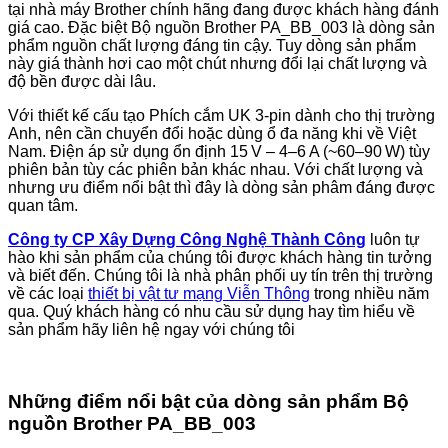
tại nhà máy Brother chính hãng đang được khách hàng đánh
giá cao. Đặc biệt Bộ nguồn Brother PA_BB_003 là dòng sản
phẩm nguồn chất lượng đáng tin cậy. Tuy dòng sản phẩm
này giá thành hơi cao một chút nhưng đổi lại chất lượng và
độ bền được dài lâu.
Với thiết kế cấu tạo Phích cắm UK 3-pin dành cho thị trường
Anh, nên cần chuyển đổi hoặc dùng ổ đa năng khi về Việt
Nam. Điện áp sử dụng ổn định 15 V – 4–6 A (~60–90 W) tùy
phiên bản tùy các phiên bản khác nhau. Với chất lượng và
nhưng ưu điểm nổi bật thì đây là dòng sản phâm đáng được
quan tâm.
Công ty CP Xây Dựng Công Nghệ Thành Công
luôn tự
hào khi sản phẩm của chúng tôi được khách hàng tin tưởng
và biết đến. Chúng tôi là nhà phân phối uy tín trên thị trường
về các loại
thiết bị vật tư mạng Viễn Thông
trong nhiều năm
qua. Quý khách hàng có nhu cầu sử dụng hay tìm hiểu về
sản phẩm hãy liên hệ ngay với chúng tôi
Những điểm nổi bật của dòng sản phẩm Bộ
nguồn Brother PA_BB_003