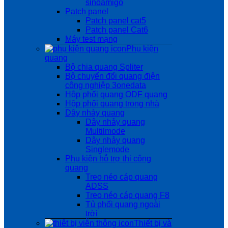
sinoamigo
Patch panel
Patch panel cat5
Patch panel Cat6
Máy test mạng
Phụ kiện
quang
Bộ chia quang Spliter
Bộ chuyển đổi quang điện
công nghiệp 3onedata
Hộp phối quang ODF quang
Hộp phối quang trong nhà
Dây nhảy quang
Dây nhảy quang
Multilmode
Dây nhảy quang
Singlemode
Phụ kiện hỗ trợ thi công
quang
Treo néo cáp quang
ADSS
Treo néo cáp quang F8
Tủ phối quang ngoài
trời
Thiết bị và