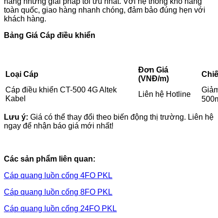
hàng những giải pháp tối ưu nhất. Với hệ thống kho hàng
toàn quốc, giao hàng nhanh chóng, đảm bảo đúng hẹn với
khách hàng.
Bảng Giá Cáp điều khiển
Đơn Giá
Loại Cáp
Chiế
(VNĐ/m)
Giảm
Cáp điều khiển CT-500 4G Altek
Liên hệ Hotline
Kabel
500
Lưu ý:
Giá có thể thay đổi theo biến động thị trường. Liên hệ
ngay để nhận báo giá mới nhất!
Các sản phẩm liên quan:
Cáp quang luồn cống 4FO PKL
Cáp quang luồn cống 8FO PKL
Cáp quang luồn
cống 24FO PKL