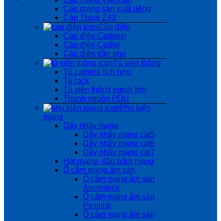
Cáp mạng sản xuất riêng
Cáp Thoại Z43
Cáp điện
Cáp điện Cadisun
Cáp điện Cadivi
Cáp điện trần phú
Tủ viễn thông
Tủ camera tích hợp
Tủ rack
Tủ viễn thông ngoài trời
Thanh nguồn PDU
Phụ kiện
mạng
Dẩy nhảy mạng
Dây nhảy mạng cat5
Dây nhảy mạng cat6
Dây nhảy mạng cat7
Hạt mạng- đầu bấm mạng
Ổ cắm mạng âm sàn
Ổ cắm mạng âm sàn
Anconteck
Ổ cắm mạng âm sàn
Picolink
Ổ cắm mạng âm sàn