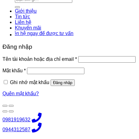
kiếm:
Giới thiệu
Tin tức
Liên hệ
Khuyến mãi
ên hệ ngay để được tư vấn
Đăng nhập
Bắt
Tên tài khoản hoặc địa chỉ email
*
buộc
Bắt
Mật khẩu
*
buộc
Ghi nhớ mật khẩu
Đăng nhập
Quên mật khẩu?
0981919632
0944312587