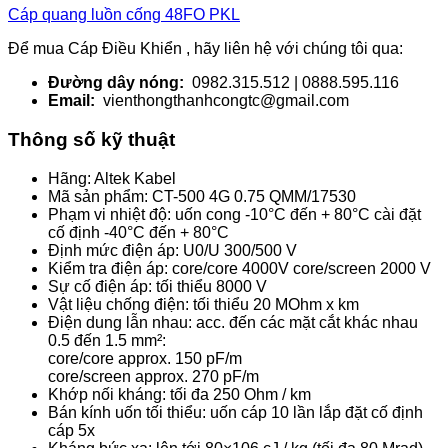
Cáp quang luồn
cống 48FO PKL
Để mua Cáp Điều Khiển , hãy liên hệ với chúng tôi qua:
Đường dây nóng:
0982.315.512 | 0888.595.116
Email:
vienthongthanhcongtc@gmail.com
Thông số kỹ thuật
Hãng: Altek Kabel
Mã sản phẩm: CT-500 4G 0.75 QMM/17530
Phạm vi nhiệt độ: uốn cong -10°C đến + 80°C cài đặt
cố định -40°C đến + 80°C
Định mức điện áp: U0/U 300/500 V
Kiểm tra điện áp: core/core 4000V core/screen 2000 V
Sự cố điện áp: tối thiểu 8000 V
Vật liệu chống điện: tối thiểu 20 MOhm x km
Điện dung lẫn nhau: acc. đến các mặt cắt khác nhau
0.5 đến 1.5 mm²:
core/core approx. 150 pF/m
core/screen approx. 270 pF/m
Khớp nối kháng: tối đa 250 Ohm / km
Bán kính uốn tối thiểu: uốn cáp 10 lần lắp đặt cố định
cáp 5x