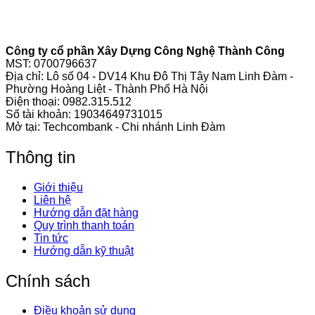
Công ty cổ phần Xây Dựng Công Nghệ Thành Công
MST: 0700796637
Địa chỉ: Lô số 04 - DV14 Khu Đô Thị Tây Nam Linh Đàm -
Phường Hoàng Liệt - Thành Phố Hà Nội
Điện thoại:
0982.315.512
Số tài khoản: 19034649731015
Mở tại: Techcombank - Chi nhánh Linh Đàm
Thông tin
Giới thiệu
Liên hệ
Hướng dẫn đặt hàng
Quy trình thanh toán
Tin tức
Hướng dẫn kỹ thuật
Chính sách
Điều khoản sử dụng