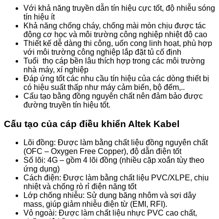
Với khả năng truyền dẫn tín hiệu cực tốt, độ nhiễu sóng
tín hiệu ít
Khả năng chống cháy, chống mài mòn chịu được tác
động cơ học và môi trường công nghiệp nhiệt độ cao
Thiết kế dễ dàng thi công, uốn cong linh hoạt, phù hợp
với môi trường công nghiệp lắp đặt tủ cố định
Tuổi thọ cáp bền lâu thích hợp trong các môi trường
nhà máy, xí nghiệp
Đáp ứng tốt các nhu cầu tín hiệu của các dòng thiết bị
có hiệu suất thấp như máy cảm biến, bộ đếm,..
Cấu tạo bằng đồng nguyên chất nên đảm bảo được
đường truyền tín hiệu tốt.
Cấu tạo của cáp điều khiển Altek Kabel
Lõi đồng: Được làm bằng chất liệu đồng nguyên chất
(OFC – Oxygen Free Copper), độ dẫn điện tốt
Số lõi: 4G – gồm 4 lõi đồng (nhiều cặp xoắn tùy theo
ứng dụng)
Cách điện: Được làm bằng chất liệu PVC/XLPE, chịu
nhiệt và chống rò rỉ điện năng tốt
Lớp chống nhiễu: Sử dụng băng nhôm và sợi dây
mass, giúp giảm nhiễu điện từ (EMI, RFI).
Vỏ ngoài: Được làm chất liệu nhực PVC cao chất,