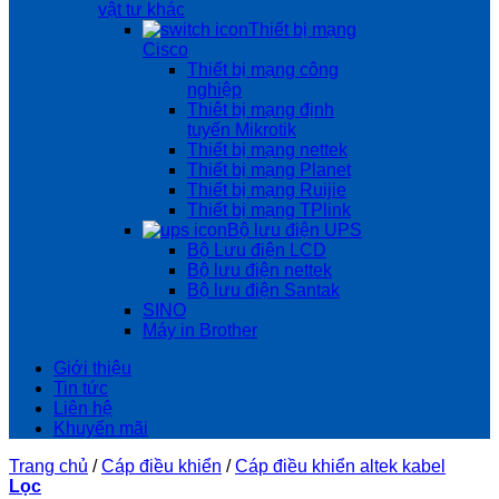
vật tư khác
Thiết bị mạng
Cisco
Thiết bị mạng công
nghiệp
Thiêt bị mạng định
tuyến Mikrotik
Thiết bị mạng nettek
Thiết bị mạng Planet
Thiết bị mạng Ruijie
Thiết bị mạng TPlink
Bộ lưu điện UPS
Bộ Lưu điện LCD
Bộ lưu điện nettek
Bộ lưu điện Santak
SINO
Máy in Brother
Giới thiệu
Tin tức
Liên hệ
Khuyến mãi
Trang chủ
/
Cáp điều khiển
/
Cáp điều khiển altek kabel
Lọc