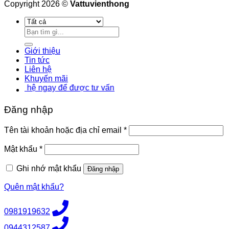
Copyright 2026 ©
Vattuvienthong
Tìm
kiếm:
Giới thiệu
Tin tức
Liên hệ
Khuyến mãi
hệ ngay để được tư vấn
Đăng nhập
Bắt
Tên tài khoản hoặc địa chỉ email
*
buộc
Bắt
Mật khẩu
*
buộc
Ghi nhớ mật khẩu
Đăng nhập
Quên mật khẩu?
0981919632
0944312587