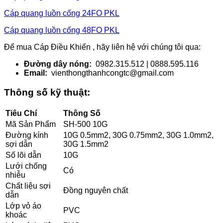
Cáp quang luồn
cống 24FO PKL
Cáp quang luồn
cống 48FO PKL
Để mua Cáp Điều Khiển , hãy liên hệ với chúng tôi qua:
Đường dây nóng:
0982.315.512 | 0888.595.116
Email:
vienthongthanhcongtc@gmail.com
Thông số kỹ thuật:
Tiêu Chí
Thông Số
Mã Sản Phẩm
SH-500 10G
Đường kính
10G 0.5mm2, 30G 0.75mm2, 30G 1.0mm2,
sợi dẫn
30G 1.5mm2
Số lõi dẫn
10G
Lưới chống
Có
nhiễu
Chất liệu sợi
Đồng nguyên chất
dẫn
Lớp vỏ áo
PVC
khoác