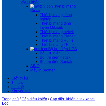
vật tư khác
Thiết bị mạng
Cisco
Thiết bị mạng công
nghiệp
Thiêt bị mạng định
tuyến Mikrotik
Thiết bị mạng nettek
Thiết bị mạng Planet
Thiết bị mạng Ruijie
Thiết bị mạng TPlink
Bộ lưu điện UPS
Bộ Lưu điện LCD
Bộ lưu điện nettek
Bộ lưu điện Santak
SINO
Máy in Brother
Giới thiệu
Tin tức
Liên hệ
Khuyến mãi
Trang chủ
/
Cáp điều khiển
/
Cáp điều khiển altek kabel
Lọc