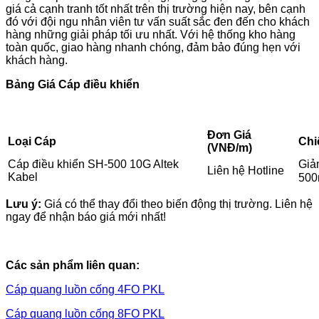
giá cả cạnh tranh tốt nhất trên thị trường hiện nay, bên cạnh
đó với đội ngu nhân viên tư vấn suất sắc đen đến cho khách
hàng những giải pháp tối ưu nhất. Với hệ thống kho hàng
toàn quốc, giao hàng nhanh chóng, đảm bảo đúng hẹn với
khách hàng.
Bảng Giá Cáp điều khiển
Đơn Giá
Loại Cáp
Chi
(VNĐ/m)
Giả
Cáp điều khiển SH-500 10G Altek
Liên hệ Hotline
Kabel
50
Lưu ý:
Giá có thể thay đổi theo biến động thị trường. Liên hệ
ngay để nhận báo giá mới nhất!
Các sản phẩm liên quan:
Cáp quang luồn cống 4FO PKL
Cáp quang luồn cống 8FO PKL