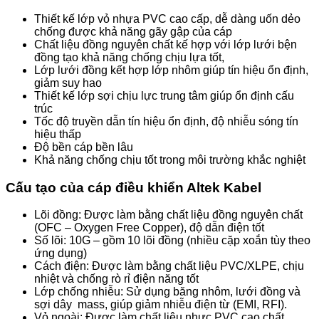
Thiết kế lớp vỏ nhựa PVC cao cấp, dễ dàng uốn dẻo
chống được khả năng gãy gập của cáp
Chất liệu đồng nguyên chất kế hợp với lớp lưới bện
đồng tạo khả năng chống chịu lựa tốt,
Lớp lưới đồng kết hợp lớp nhôm giúp tín hiệu ổn định,
giảm suy hao
Thiết kế lớp sợi chịu lực trung tâm giúp ổn định cấu
trúc
Tốc độ truyền dẫn tín hiệu ổn định, độ nhiễu sóng tín
hiệu thấp
Độ bền cáp bền lâu
Khả năng chống chịu tốt trong môi trường khắc nghiệt
Cấu tạo của cáp điều khiển Altek Kabel
Lõi đồng: Được làm bằng chất liệu đồng nguyên chất
(OFC – Oxygen Free Copper), độ dẫn điện tốt
Số lõi: 10G – gồm 10 lõi đồng (nhiều cặp xoắn tùy theo
ứng dụng)
Cách điện: Được làm bằng chất liệu PVC/XLPE, chịu
nhiệt và chống rò rỉ điện năng tốt
Lớp chống nhiễu: Sử dụng băng nhôm, lưới đồng và
sợi dây mass, giúp giảm nhiễu điện từ (EMI, RFI).
Vỏ ngoài: Được làm chất liệu nhực PVC cao chất,