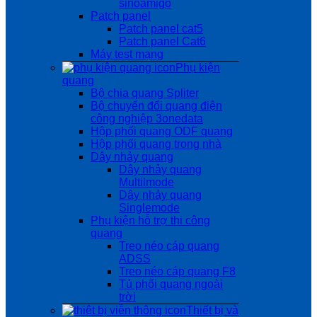
sinoamigo
Patch panel
Patch panel cat5
Patch panel Cat6
Máy test mạng
Phụ kiện
quang
Bộ chia quang Spliter
Bộ chuyển đổi quang điện
công nghiệp 3onedata
Hộp phối quang ODF quang
Hộp phối quang trong nhà
Dây nhảy quang
Dây nhảy quang
Multilmode
Dây nhảy quang
Singlemode
Phụ kiện hỗ trợ thi công
quang
Treo néo cáp quang
ADSS
Treo néo cáp quang F8
Tủ phối quang ngoài
trời
Thiết bị và