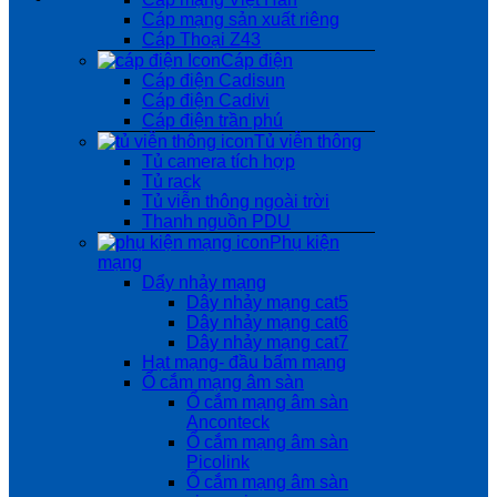
Cáp mạng sản xuất riêng
Cáp Thoại Z43
Cáp điện
Cáp điện Cadisun
Cáp điện Cadivi
Cáp điện trần phú
Tủ viễn thông
Tủ camera tích hợp
Tủ rack
Tủ viễn thông ngoài trời
Thanh nguồn PDU
Phụ kiện
mạng
Dẩy nhảy mạng
Dây nhảy mạng cat5
Dây nhảy mạng cat6
Dây nhảy mạng cat7
Hạt mạng- đầu bấm mạng
Ổ cắm mạng âm sàn
Ổ cắm mạng âm sàn
Anconteck
Ổ cắm mạng âm sàn
Picolink
Ổ cắm mạng âm sàn