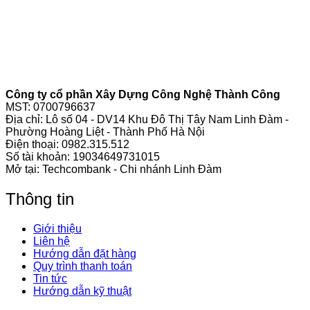
Công ty cổ phần Xây Dựng Công Nghệ Thành Công
MST: 0700796637
Địa chỉ: Lô số 04 - DV14 Khu Đô Thị Tây Nam Linh Đàm -
Phường Hoàng Liệt - Thành Phố Hà Nội
Điện thoại:
0982.315.512
Số tài khoản: 19034649731015
Mở tại: Techcombank - Chi nhánh Linh Đàm
Thông tin
Giới thiệu
Liên hệ
Hướng dẫn đặt hàng
Quy trình thanh toán
Tin tức
Hướng dẫn kỹ thuật