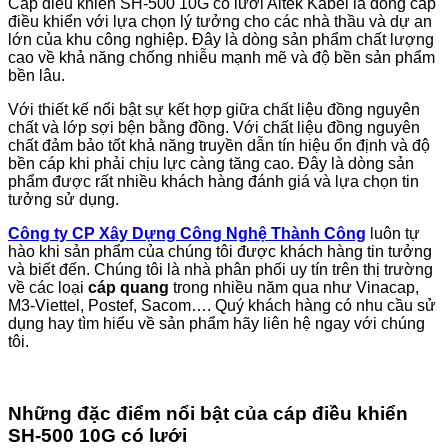
Cáp điều khiển SH-500 10G có lưới Altek Kabel là dòng cáp
điều khiển với lựa chọn lý tưởng cho các nhà thầu và dự an
lớn của khu công nghiệp. Đây là dòng sản phẩm chất lượng
cao về khả năng chống nhiễu mạnh mẽ và độ bền sản phẩm
bền lâu.
Với thiết kế nổi bật sự kết hợp giữa chất liệu đồng nguyên
chất và lớp sợi bện bằng đồng. Với chất liệu đồng nguyên
chất đảm bảo tốt khả năng truyền dẫn tín hiệu ổn định và độ
bền cáp khi phải chịu lực càng tăng cao. Đây là dòng sản
phẩm được rất nhiều khách hàng đánh giá và lựa chọn tin
tưởng sử dụng.
Công ty CP Xây Dựng Công Nghệ Thành Công
luôn tự
hào khi sản phẩm của chúng tôi được khách hàng tin tưởng
và biết đến. Chúng tôi là nhà phân phối uy tín trên thị trường
về các loại
cáp quang
trong nhiều năm qua như Vinacap,
M3-Viettel, Postef, Sacom…. Quý khách hàng có nhu cầu sử
dụng hay tìm hiểu về sản phẩm hãy liên hệ ngay với chúng
tôi.
Những đặc điểm nổi bật của cáp điều khiển
SH-500 10G có lưới