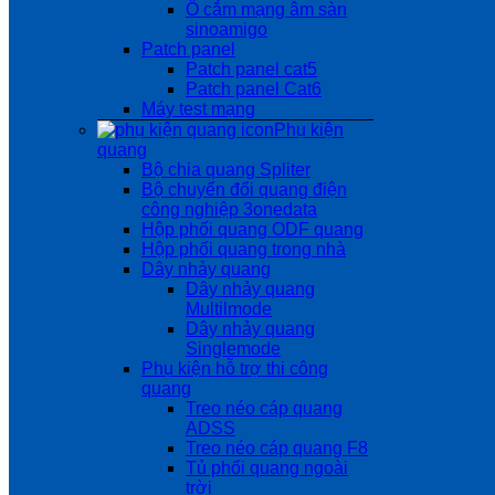
Ổ cắm mạng âm sàn
sinoamigo
Patch panel
Patch panel cat5
Patch panel Cat6
Máy test mạng
Phụ kiện
quang
Bộ chia quang Spliter
Bộ chuyển đổi quang điện
công nghiệp 3onedata
Hộp phối quang ODF quang
Hộp phối quang trong nhà
Dây nhảy quang
Dây nhảy quang
Multilmode
Dây nhảy quang
Singlemode
Phụ kiện hỗ trợ thi công
quang
Treo néo cáp quang
ADSS
Treo néo cáp quang F8
Tủ phối quang ngoài
trời