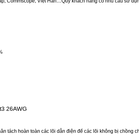
ap, Commscope, Việt Hàn…Quý khách hàng có nhu cầu sử dụng 
9%
at3 26AWG
n tách hoàn toàn các lõi dẫn điện để các lõi không bị chồng 