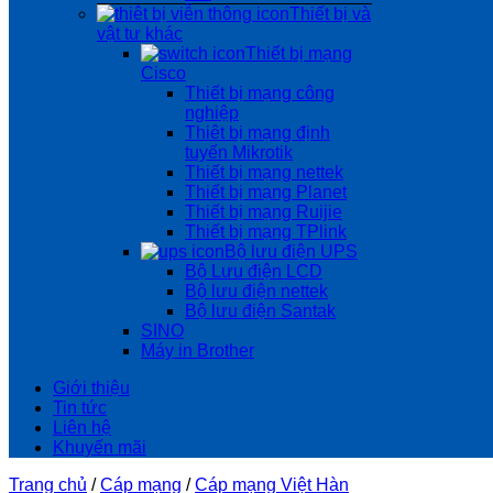
Thiết bị và
vật tư khác
Thiết bị mạng
Cisco
Thiết bị mạng công
nghiệp
Thiêt bị mạng định
tuyến Mikrotik
Thiết bị mạng nettek
Thiết bị mạng Planet
Thiết bị mạng Ruijie
Thiết bị mạng TPlink
Bộ lưu điện UPS
Bộ Lưu điện LCD
Bộ lưu điện nettek
Bộ lưu điện Santak
SINO
Máy in Brother
Giới thiệu
Tin tức
Liên hệ
Khuyến mãi
Trang chủ
/
Cáp mạng
/
Cáp mạng Việt Hàn