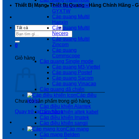
Thiết Bị Mạng, Thiết Bị Quang - Hàng Chính Hãng - Gi
Cáp quang Multil
GYXTW
Cáp quang Multil
Hanxin
Cáp quang Multil
Tìm
Necero
kiếm:
Cáp quang Multil
Zincom
0
Cáp quang
Commscope
Giỏ hàng
Cáp quang Single mode
Cáp quang M3-Viettel
Cáp quang Postef
Cáp quang Sacom
Cáp quang Vinacap
Cáp quang dã chiến
Cáp điều
khiển
Chưa có sản phẩm trong giỏ hàng.
Cáp điều khiển Alantek
Quay trở lại cửa hàng
Cáp điều khiển altek kabel
Cáp điều khiển Imatek
Cáp điều khiển sangji
Cáp mạng
Cáp mạng Belden