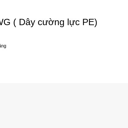
G ( Dây cường lực PE)
ãng