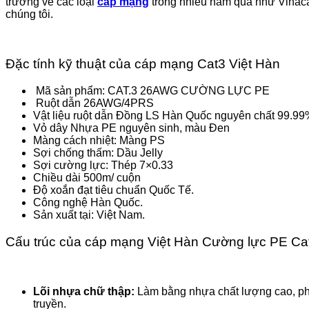
trường về các loại
cáp mạng
trong nhiều năm qua như Vinac
chúng tôi.
Đặc tính kỹ thuật của cáp mạng Cat3 Việt Hàn
Mã sản phẩm: CAT.3 26AWG CƯỜNG LỰC PE
Ruột dẫn 26AWG/4PRS
Vật liệu ruột dẫn Đồng LS Hàn Quốc nguyên chất 99.9
Vỏ dây Nhựa PE nguyên sinh, màu Đen
Màng cách nhiệt: Màng PS
Sợi chống thấm: Dầu Jelly
Sợi cường lực: Thép 7×0.33
Chiều dài 500m/ cuộn
Độ xoắn đạt tiêu chuẩn Quốc Tế.
Công nghệ Hàn Quốc.
Sản xuất tại: Việt Nam.
Cấu trúc của cáp mạng Việt Hàn Cường lực PE C
Lõi nhựa chữ thập:
Làm bằng nhựa chất lượng cao, phâ
truyền.