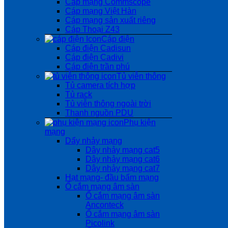
Cáp mạng Commscope
Cáp mạng Việt Hàn
Cáp mạng sản xuất riêng
Cáp Thoại Z43
Cáp điện
Cáp điện Cadisun
Cáp điện Cadivi
Cáp điện trần phú
Tủ viễn thông
Tủ camera tích hợp
Tủ rack
Tủ viễn thông ngoài trời
Thanh nguồn PDU
Phụ kiện
mạng
Dẩy nhảy mạng
Dây nhảy mạng cat5
Dây nhảy mạng cat6
Dây nhảy mạng cat7
Hạt mạng- đầu bấm mạng
Ổ cắm mạng âm sàn
Ổ cắm mạng âm sàn
Anconteck
Ổ cắm mạng âm sàn
Picolink