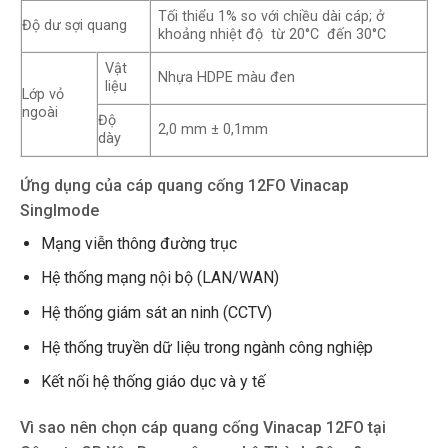
Tối thiểu 1% so với chiều dài cáp; ở
Độ dư sợi quang
khoảng nhiệt độ từ 20°C đến 30°C
Vật
Nhựa HDPE màu đen
liệu
Lớp vỏ
ngoài
Độ
2,0 mm ± 0,1mm
dày
Ứng dụng của cáp quang cống 12FO Vinacap
Singlmode
Mạng viễn thông đường trục
Hệ thống mạng nội bộ (LAN/WAN)
Hệ thống giám sát an ninh (CCTV)
Hệ thống truyền dữ liệu trong ngành công nghiệp
Kết nối hệ thống giáo dục và y tế
Vì sao nên chọn cáp quang cống Vinacap 12FO tại