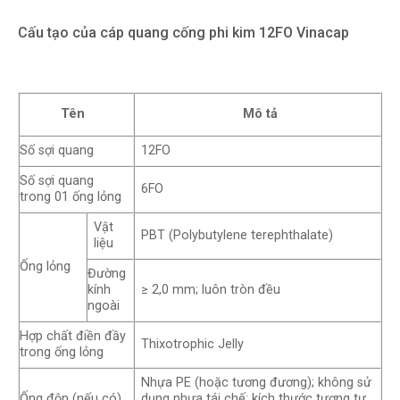
Cấu tạo của cáp quang cống phi kim 12FO Vinacap
Tên
Mô tả
Số sợi quang
12FO
Số sợi quang
6FO
trong 01 ống lỏng
Vật
PBT (Polybutylene terephthalate)
liệu
Ống lỏng
Đường
kính
≥ 2,0 mm; luôn tròn đều
ngoài
Hợp chất điền đầy
Thixotrophic Jelly
trong ống lỏng
Nhựa PE (hoặc tương đương); không sử
Ống độn (nếu có)
dụng nhựa tái chế; kích thước tương tự