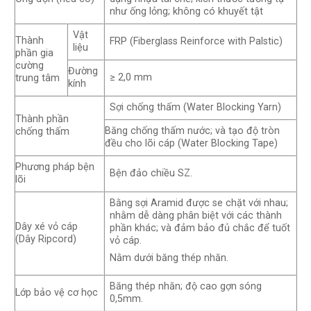
như ống lỏng; không có khuyết tật
Vật
Thành
FRP (Fiberglass Reinforce with Palstic)
liệu
phần gia
cường
Đường
≥ 2,0 mm
trung tâm
kính
Sợi chống thấm (Water Blocking Yarn)
Thành phần
Băng chống thấm nước; và tạo độ tròn
chống thấm
đều cho lõi cáp (Water Blocking Tape)
Phương pháp bện
Bện đảo chiều SZ.
lõi
Bằng sợi Aramid được se chặt với nhau;
nhằm dễ dàng phân biệt với các thành
Dây xé vỏ cáp
phần khác; và đảm bảo đủ chắc để tuốt
(Dây Ripcord)
vỏ cáp.
Nằm dưới băng thép nhăn.
Băng thép nhăn; độ cao gợn sóng
Lớp bảo vệ cơ học
0,5mm.