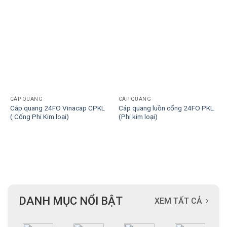
CÁP QUANG
CÁP QUANG
Cáp quang 24FO Vinacap CPKL
Cáp quang luồn cống 24FO PKL
( Cống Phi Kim loại)
(Phi kim loại)
DANH MỤC NỔI BẬT
XEM TẤT CẢ