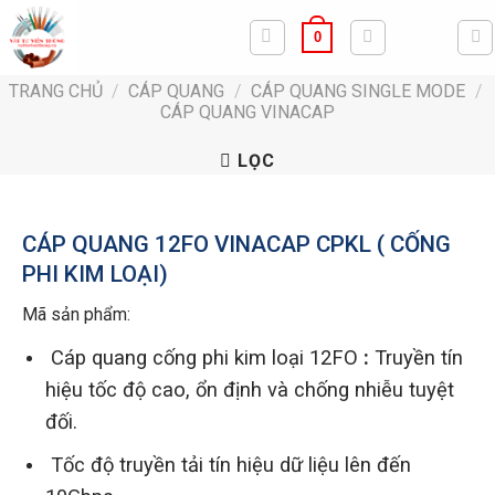
Bỏ
0
qua
nội
TRANG CHỦ
/
CÁP QUANG
/
CÁP QUANG SINGLE MODE
/
dung
CÁP QUANG VINACAP
LỌC
CÁP QUANG 12FO VINACAP CPKL ( CỐNG
PHI KIM LOẠI)
Mã sản phẩm:
Cáp quang cống phi kim loại 12FO
:
Truyền tín
hiệu tốc độ cao, ổn định và chống nhiễu tuyệt
đối.
Tốc độ truyền tải tín hiệu dữ liệu lên đến