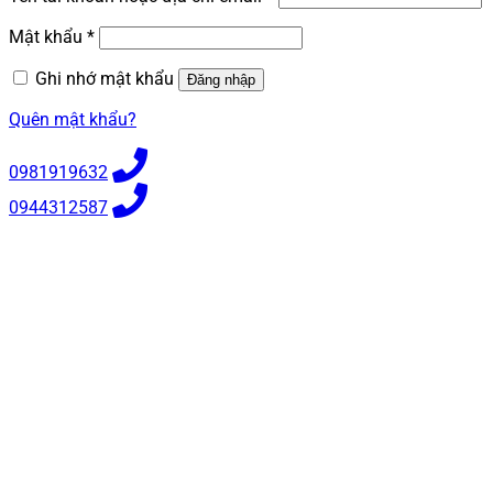
buộc
Bắt
Mật khẩu
*
buộc
Ghi nhớ mật khẩu
Đăng nhập
Quên mật khẩu?
0981919632
0944312587