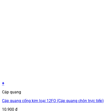
+
Cáp quang
Cáp quang cống kim loại 12FO (Cáp quang chôn trực tiếp)
10.900
₫