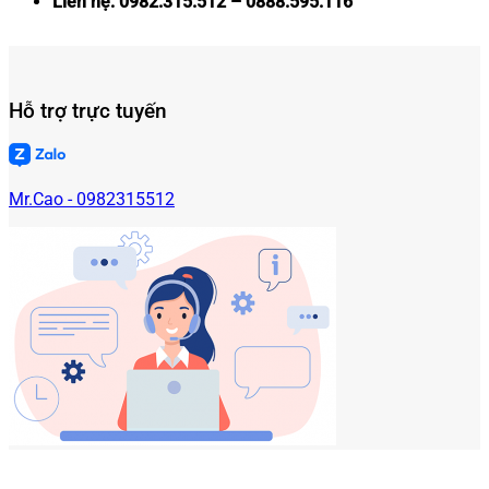
Liên hệ: 0982.315.512 – 0888.595.116
Hỗ trợ trực tuyến
Mr.Cao - 0982315512