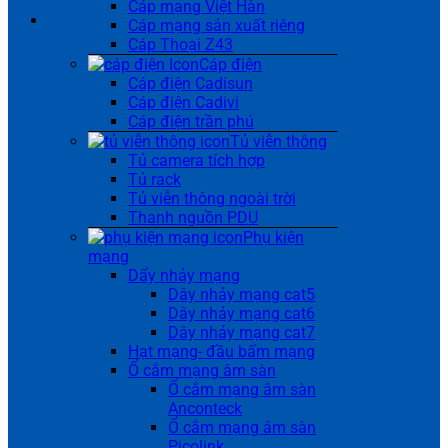
Cáp mạng Việt Hàn
Cáp mạng sản xuất riêng
Cáp Thoại Z43
Cáp điện
Cáp điện Cadisun
Cáp điện Cadivi
Cáp điện trần phú
Tủ viễn thông
Tủ camera tích hợp
Tủ rack
Tủ viễn thông ngoài trời
Thanh nguồn PDU
Phụ kiện
mạng
Dẩy nhảy mạng
Dây nhảy mạng cat5
Dây nhảy mạng cat6
Dây nhảy mạng cat7
Hạt mạng- đầu bấm mạng
Ổ cắm mạng âm sàn
Ổ cắm mạng âm sàn
Anconteck
Ổ cắm mạng âm sàn
Picolink