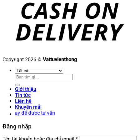
Copyright 2026 ©
Vattuvienthong
Tìm
kiếm:
Giới thiệu
Tin tức
Liên hệ
Khuyến mãi
 để được tư vấn
Đăng nhập
Bắt
Tên tài khoản hoặc địa chỉ email
*