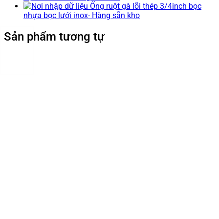
Ống ruột gà lõi thép 3/4inch bọc
nhựa bọc lưới inox- Hàng sẵn kho
Sản phẩm tương tự