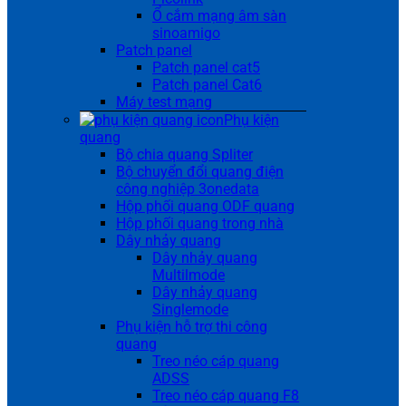
Ổ cắm mạng âm sàn
sinoamigo
Patch panel
Patch panel cat5
Patch panel Cat6
Máy test mạng
Phụ kiện
quang
Bộ chia quang Spliter
Bộ chuyển đổi quang điện
công nghiệp 3onedata
Hộp phối quang ODF quang
Hộp phối quang trong nhà
Dây nhảy quang
Dây nhảy quang
Multilmode
Dây nhảy quang
Singlemode
Phụ kiện hỗ trợ thi công
quang
Treo néo cáp quang
ADSS
Treo néo cáp quang F8