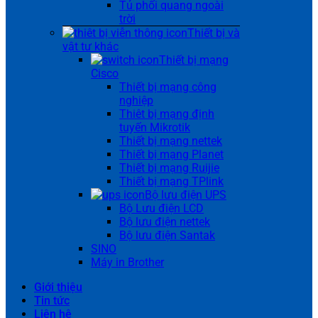
Tủ phối quang ngoài
trời
Thiết bị và
vật tư khác
Thiết bị mạng
Cisco
Thiết bị mạng công
nghiệp
Thiêt bị mạng định
tuyến Mikrotik
Thiết bị mạng nettek
Thiết bị mạng Planet
Thiết bị mạng Ruijie
Thiết bị mạng TPlink
Bộ lưu điện UPS
Bộ Lưu điện LCD
Bộ lưu điện nettek
Bộ lưu điện Santak
SINO
Máy in Brother
Giới thiệu
Tin tức
Liên hệ