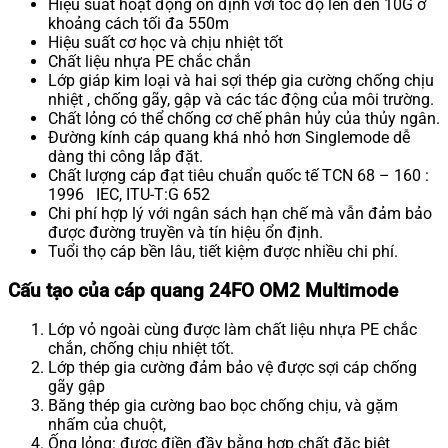
Hiệu suất hoạt động ổn định với tốc độ lên đến 10G ở
khoảng cách tối đa 550m
Hiệu suất cơ học và chịu nhiệt tốt
Chất liệu nhựa PE chắc chắn
Lớp giáp kim loại và hai sợi thép gia cường chống chịu
nhiệt , chống gãy, gập và các tác động của môi trường.
Chất lỏng có thể chống cơ chế phân hủy của thủy ngân.
Đường kính cáp quang khá nhỏ hơn Singlemode dễ
dàng thi công lắp đặt.
Chất lượng cáp đạt tiêu chuẩn quốc tế TCN 68 – 160 :
1996 IEC, ITU-T:G 652
Chi phí hợp lý với ngân sách hạn chế mà vẫn đảm bảo
được đường truyền và tín hiệu ổn định.
Tuổi thọ cáp bền lâu, tiết kiệm được nhiều chi phí.
Cấu tạo của cáp quang 24FO OM2 Multimode
Lớp vỏ ngoài cùng được làm chất liệu nhựa PE chắc
chắn, chống chịu nhiệt tốt.
Lớp thép gia cường đảm bảo vệ được sợi cáp chống
gãy gập
Băng thép gia cường bao bọc chống chịu, và gặm
nhấm của chuột,
Ống lỏng: được điền đầy bằng hợp chất đặc biệt