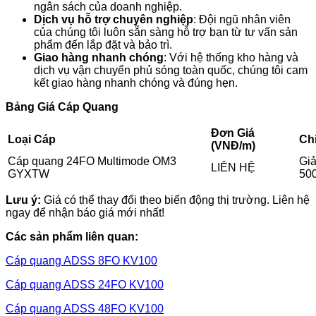
ngân sách của doanh nghiệp.
Dịch vụ hỗ trợ chuyên nghiệp
: Đội ngũ nhân viên
của chúng tôi luôn sẵn sàng hỗ trợ bạn từ tư vấn sản
phẩm đến lắp đặt và bảo trì.
Giao hàng nhanh chóng
: Với hệ thống kho hàng và
dịch vụ vận chuyển phủ sóng toàn quốc, chúng tôi cam
kết giao hàng nhanh chóng và đúng hẹn.
Bảng Giá Cáp Quang
Đơn Giá
Loại Cáp
Chi
(VNĐ/m)
Cáp quang 24FO Multimode OM3
Giả
LIÊN HỆ
GYXTW
50
Lưu ý:
Giá có thể thay đổi theo biến động thị trường. Liên hệ
ngay để nhận báo giá mới nhất!
Các sản phẩm liên quan:
Cáp quang ADSS 8FO KV100
Cáp quang ADSS 24FO KV100
Cáp quang ADSS 48FO KV100