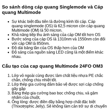
So sánh dòng cáp quang Singlemode và Cáp
quang Multimode
Sự khác biệt đầu tiên là đường kính lõi cáp. Cáp
quang singlemode (OS) là 62,5 micron còn cáp quang
Multimode (OM) là 50 micron.
Khả năng tiếp thu ánh sáng của cáp OM tốt hơn OS
Bước sóng của cáp OS là 1310nm và 1550nm còn đối
với cáp OM là 850nm.
Độ dài băng tần của OS thấp hơn của OM
Độ sáng của nguồn sáng LED cũng là một điểm khác
nhau.
Cấu tạo của cap quang Multimode 24FO OM3
Lớp vỏ ngoài cùng được làm chất liệu nhựa PE chắc
chắn, chống chịu nhiệt tốt.
Lớp thép gia cường đảm bảo vệ được sợi cáp chống
gãy gập
Băng thép gia cường bao bọc chống chịu, và gặm
nhấm của chuột,
Ống lỏng: được điền đầy bằng hợp chất đặc biệt
(Thixotrophic Jelly). Sẽ không làm cản trở sự di chuyển