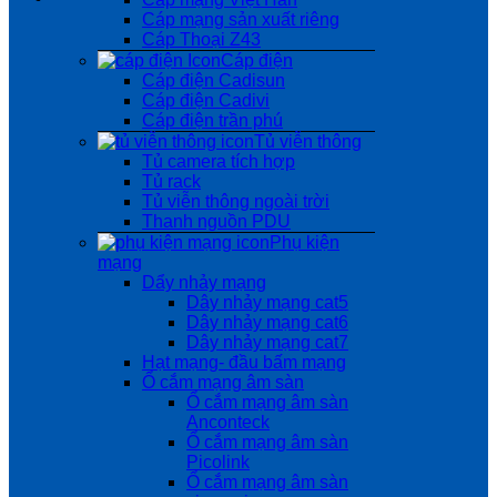
Cáp mạng sản xuất riêng
Cáp Thoại Z43
Cáp điện
Cáp điện Cadisun
Cáp điện Cadivi
Cáp điện trần phú
Tủ viễn thông
Tủ camera tích hợp
Tủ rack
Tủ viễn thông ngoài trời
Thanh nguồn PDU
Phụ kiện
mạng
Dẩy nhảy mạng
Dây nhảy mạng cat5
Dây nhảy mạng cat6
Dây nhảy mạng cat7
Hạt mạng- đầu bấm mạng
Ổ cắm mạng âm sàn
Ổ cắm mạng âm sàn
Anconteck
Ổ cắm mạng âm sàn
Picolink
Ổ cắm mạng âm sàn