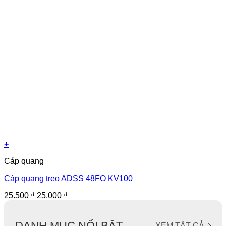
+
Cáp quang
Cáp quang treo ADSS 48FO KV100
Giá
Giá
25.500
₫
25.000
₫
gốc
hiện
là:
tại
25.500 ₫.
là:
DANH MỤC NỔI BẬT
XEM TẤT CẢ