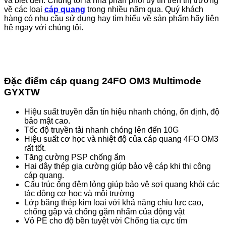
và biết đến. Chúng tôi là nhà phân phối uy tín trên thị trường
về các loại
cáp quang
trong nhiều năm qua. Quý khách
hàng có nhu cầu sử dụng hay tìm hiểu về sản phẩm hãy liên
hệ ngay với chúng tôi.
Đặc điểm cáp quang 24FO OM3 Multimode
GYXTW
Hiệu suất truyền dẫn tín hiệu nhanh chóng, ổn định, độ
bảo mật cao.
Tốc độ truyền tải nhanh chóng lên đến 10G
Hiệu suất cơ học và nhiệt độ của cáp quang 4FO OM3
rất tốt.
Tăng cường PSP chống ẩm
Hai dây thép gia cường giúp bảo vệ cáp khi thi công
cáp quang.
Cấu trúc ống đệm lỏng giúp bảo vệ sợi quang khỏi các
tác động cơ học và môi trường
Lớp băng thép kim loại với khả năng chịu lực cao,
chống gập và chống gặm nhấm của động vật
Vỏ PE cho độ bền tuyệt vời Chống tia cực tím