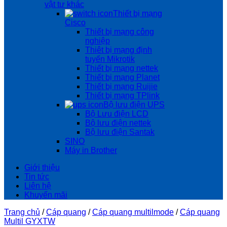
vật tư khác
Thiết bị mạng
Cisco
Thiết bị mạng công
nghiệp
Thiêt bị mạng định
tuyến Mikrotik
Thiết bị mạng nettek
Thiết bị mạng Planet
Thiết bị mạng Ruijie
Thiết bị mạng TPlink
Bộ lưu điện UPS
Bộ Lưu điện LCD
Bộ lưu điện nettek
Bộ lưu điện Santak
SINO
Máy in Brother
Giới thiệu
Tin tức
Liên hệ
Khuyến mãi
Trang chủ
/
Cáp quang
/
Cáp quang multilmode
/
Cáp quang
Multil GYXTW