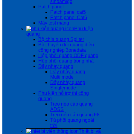
sinoamigo
Patch panel
Patch panel cat5
Patch panel Cat6
Máy test mạng
Phụ kiện
quang
Bộ chia quang Spliter
Bộ chuyển đổi quang điện
công nghiệp 3onedata
Hộp phối quang ODF quang
Hộp phối quang trong nhà
Dây nhảy quang
Dây nhảy quang
Multilmode
Dây nhảy quang
Singlemode
Phụ kiện hỗ trợ thi công
quang
Treo néo cáp quang
ADSS
Treo néo cáp quang F8
Tủ phối quang ngoài
trời
Thiết bị và