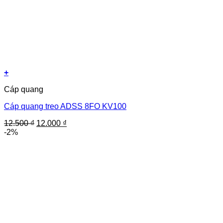
+
Cáp quang
Cáp quang treo ADSS 8FO KV100
Giá
Giá
12.500
₫
12.000
₫
gốc
hiện
-2%
là:
tại
12.500 ₫.
là:
12.000 ₫.