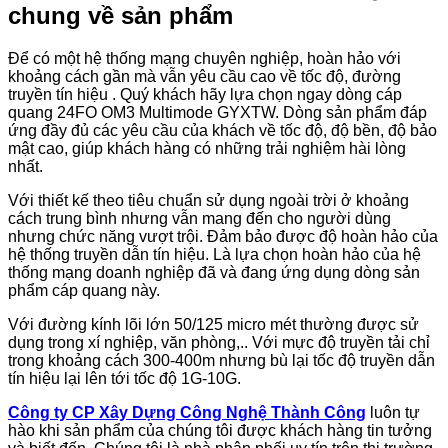
chung về sản phẩm
Để có một hệ thống mạng chuyên nghiệp, hoàn hảo với
khoảng cách gần mà vẫn yêu cầu cao về tốc độ, đường
truyền tín hiệu . Quý khách hãy lựa chọn ngay dòng cáp
quang 24FO OM3 Multimode GYXTW. Dòng sản phẩm đáp
ứng đầy đủ các yêu cầu của khách về tốc độ, độ bền, độ bảo
mật cao, giúp khách hàng có những trải nghiệm hài lòng
nhất.
Với thiết kế theo tiêu chuẩn sử dụng ngoài trời ở khoảng
cách trung bình nhưng vẫn mang đến cho người dùng
nhưng chức năng vượt trội. Đảm bảo được độ hoàn hảo của
hệ thống truyền dẫn tín hiệu. Là lựa chọn hoàn hảo của hệ
thống mạng doanh nghiệp đã và đang ứng dụng dòng sản
phẩm cáp quang này.
Với đường kính lõi lớn 50/125 micro mét thường được sử
dụng trong xí nghiệp, văn phòng,.. Với mực độ truyền tải chỉ
trong khoảng cách 300-400m nhưng bù lại tốc độ truyền dẫn
tín hiệu lại lên tới tốc độ 1G-10G.
Công ty CP Xây Dựng Công Nghệ Thành Công
luôn tự
hào khi sản phẩm của chúng tôi được khách hàng tin tưởng