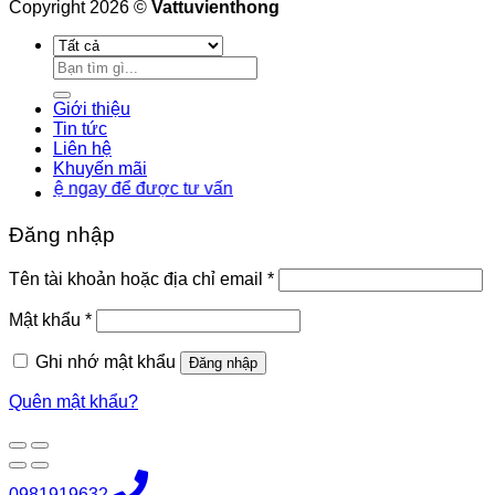
Copyright 2026 ©
Vattuvienthong
Tìm
kiếm:
Giới thiệu
Tin tức
Liên hệ
Khuyến mãi
 ngay để được tư vấn
Đăng nhập
Bắt
Tên tài khoản hoặc địa chỉ email
*
buộc
Bắt
Mật khẩu
*
buộc
Ghi nhớ mật khẩu
Đăng nhập
Quên mật khẩu?
0981919632