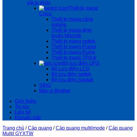
vật tư khác
Thiết bị mạng
Cisco
Thiết bị mạng công
nghiệp
Thiêt bị mạng định
tuyến Mikrotik
Thiết bị mạng nettek
Thiết bị mạng Planet
Thiết bị mạng Ruijie
Thiết bị mạng TPlink
Bộ lưu điện UPS
Bộ Lưu điện LCD
Bộ lưu điện nettek
Bộ lưu điện Santak
SINO
Máy in Brother
Giới thiệu
Tin tức
Liên hệ
Khuyến mãi
Trang chủ
/
Cáp quang
/
Cáp quang multilmode
/
Cáp quang
Multil GYXTW