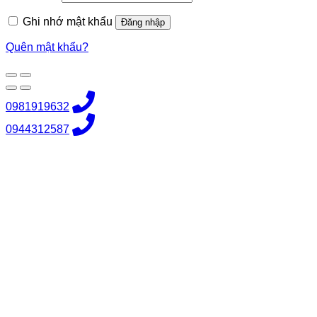
buộc
Ghi nhớ mật khẩu
Đăng nhập
Quên mật khẩu?
0981919632
0944312587