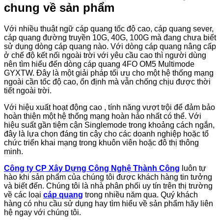
chung về sản phẩm
Với nhiều thuật ngữ cáp quang tốc độ cao, cáp quang sever,
cáp quang đường truyền 10G, 40G, 100G mà đang chưa biết
sử dụng dòng cáp quang nào. Với dòng cáp quang nâng cấp
ở chế độ kết nối ngoài trời với yêu cầu cao thì người dùng
nên tìm hiểu đến dòng cáp quang 4FO OM5 Multimode
GYXTW. Đây là một giải pháp tối ưu cho một hệ thống mạng
ngoài cần tốc độ cao, ổn định mà vẫn chống chịu được thời
tiết ngoài trời.
Với hiệu xuất hoạt động cao , tính năng vượt trội để đảm bảo
hoàn thiện một hệ thống mạng hoàn hảo nhất có thể. Với
hiệu suất gần tiệm cận Singlemode trong khoảng cách ngắn,
đây là lựa chọn đáng tin cậy cho các doanh nghiệp hoặc tổ
chức triển khai mạng trong khuôn viên hoặc đô thị thông
minh.
Công ty CP Xây Dựng Công Nghệ Thành Công
luôn tự
hào khi sản phẩm của chúng tôi được khách hàng tin tưởng
và biết đến. Chúng tôi là nhà phân phối uy tín trên thị trường
về các loại
cáp quang
trong nhiều năm qua. Quý khách
hàng có nhu cầu sử dụng hay tìm hiểu về sản phẩm hãy liên
hệ ngay với chúng tôi.