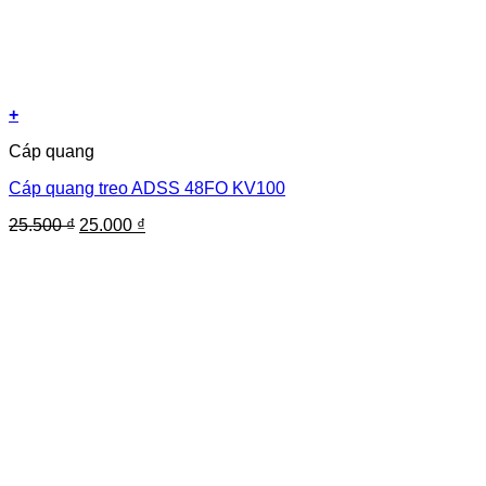
+
Cáp quang
Cáp quang treo ADSS 48FO KV100
Giá
Giá
25.500
₫
25.000
₫
gốc
hiện
là:
tại
25.500 ₫.
là:
25.000 ₫.