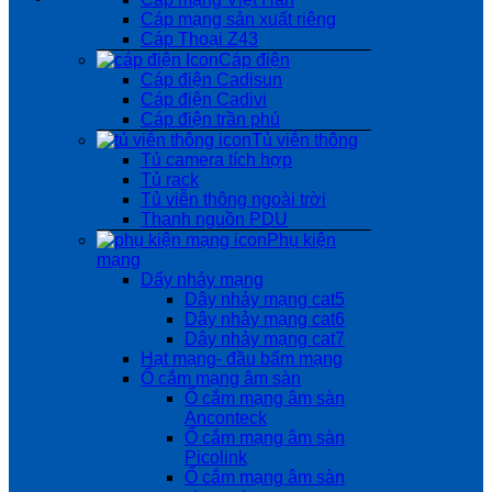
Cáp mạng sản xuất riêng
Cáp Thoại Z43
Cáp điện
Cáp điện Cadisun
Cáp điện Cadivi
Cáp điện trần phú
Tủ viễn thông
Tủ camera tích hợp
Tủ rack
Tủ viễn thông ngoài trời
Thanh nguồn PDU
Phụ kiện
mạng
Dẩy nhảy mạng
Dây nhảy mạng cat5
Dây nhảy mạng cat6
Dây nhảy mạng cat7
Hạt mạng- đầu bấm mạng
Ổ cắm mạng âm sàn
Ổ cắm mạng âm sàn
Anconteck
Ổ cắm mạng âm sàn
Picolink
Ổ cắm mạng âm sàn