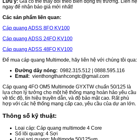
Lưu ý:
Giá có thể thay đổi theo biến động thị trường. Liên hệ
ngay để nhận báo giá mới nhất!
Các sản phẩm liên quan:
Cáp quang ADSS 8FO KV100
Cáp quang ADSS 24FO KV100
Cáp quang ADSS 48FO KV100
Để mua cáp quang Multimode, hãy liên hệ với chúng tôi qua:
Đường dây nóng:
0982.315.512 | 0888.595.116
Email:
vienthongthanhcongtc@gmail.com
Cáp quang 4FO OM5 Multimode GYXTW chuẩn 50/125 là
lựa chọn lý tưởng cho một hệ thống mạng hoàn hảo yêu cầu
về tốc độ, tín hiệu truyền dẫn, và độ bảo mật cao. Rất phù
hợp với các hệ thống mạng cấp cao, yêu cầu của dự an lớn.
Thông số kỹ thuật:
Loại cáp: Cáp quang multimode 4 Core
Số lõi quang: 4 Sợi
Loại sợi quang: Multimode 50/125um