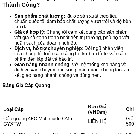
Thành Công?
Sản phẩm chất lượng
: được sản xuất theo tiêu
chuẩn quốc tế, đảm bảo chất lượng vượt trội và độ bền
lâu dài.
Giá cả hợp lý
: Chúng tôi cam kết cung cấp sản phẩm
với giá cả cạnh tranh nhất trên thị trường, phù hợp với
ngân sách của doanh nghiệp.
Dịch vụ hỗ trợ chuyên nghiệp
: Đội ngũ nhân viên
của chúng tôi luôn sẵn sàng hỗ trợ bạn từ tư vấn sản
phẩm đến lắp đặt và bảo trì.
Giao hàng nhanh chóng
: Với hệ thống kho hàng và
dịch vụ vận chuyển phủ sóng toàn quốc, chúng tôi cam
kết giao hàng nhanh chóng và đúng hẹn.
Bảng Giá Cáp Quang
Đơn Giá
Loại Cáp
Chi
(VNĐ/m)
Cáp quang 4FO Multimode OM5
Giả
LIÊN HỆ
GYXTW
50