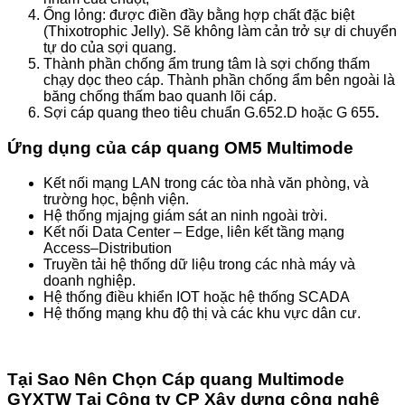
Ống lỏng: được điền đầy bằng hợp chất đặc biệt
(Thixotrophic Jelly). Sẽ không làm cản trở sự di chuyển
tự do của sợi quang.
Thành phần chống ẩm trung tâm là sợi chống thấm
chạy dọc theo cáp. Thành phần chống ẩm bên ngoài là
băng chống thấm bao quanh lõi cáp.
Sợi cáp quang theo tiêu chuẩn G.652.D hoặc G 655
.
Ứng dụng của cáp quang OM5 Multimode
Kết nối mạng LAN trong các tòa nhà văn phòng, và
trường học, bệnh viện.
Hệ thống mjajng giám sát an ninh ngoài trời.
Kết nối Data Center – Edge, liên kết tầng mạng
Access–Distribution
Truyền tải hệ thống dữ liệu trong các nhà máy và
doanh nghiệp.
Hệ thống điều khiển IOT hoặc hệ thống SCADA
Hệ thống mạng khu độ thị và các khu vực dân cư.
Tại Sao Nên Chọn Cáp quang Multimode
GYXTW Tại Công ty CP Xây dựng công nghệ