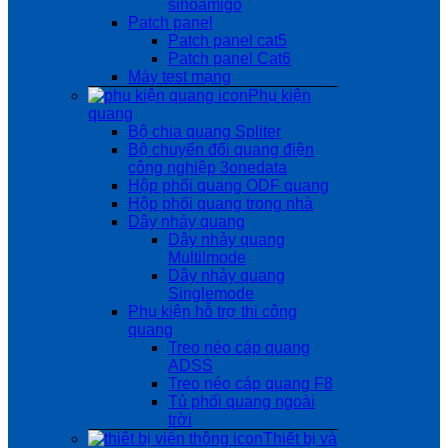
sinoamigo
Patch panel
Patch panel cat5
Patch panel Cat6
Máy test mạng
Phụ kiện
quang
Bộ chia quang Spliter
Bộ chuyển đổi quang điện
công nghiệp 3onedata
Hộp phối quang ODF quang
Hộp phối quang trong nhà
Dây nhảy quang
Dây nhảy quang
Multilmode
Dây nhảy quang
Singlemode
Phụ kiện hỗ trợ thi công
quang
Treo néo cáp quang
ADSS
Treo néo cáp quang F8
Tủ phối quang ngoài
trời
Thiết bị và