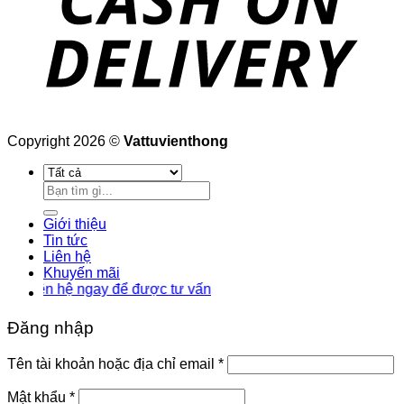
Copyright 2026 ©
Vattuvienthong
Tìm
kiếm:
Giới thiệu
Tin tức
Liên hệ
Khuyến mãi
n hệ ngay để được tư vấn
Đăng nhập
Bắt
Tên tài khoản hoặc địa chỉ email
*
buộc
Bắt
Mật khẩu
*