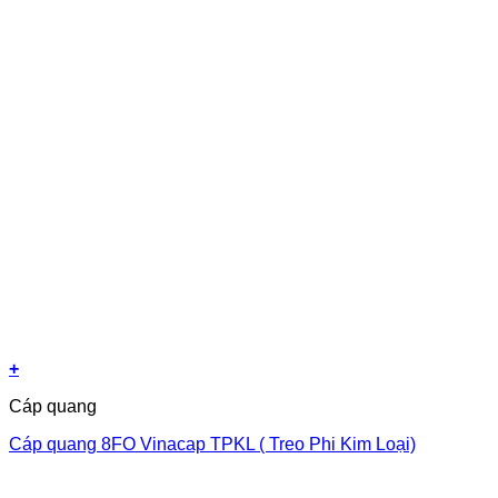
+
Cáp quang
Cáp quang 8FO Vinacap TPKL ( Treo Phi Kim Loại)