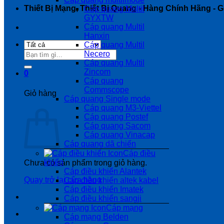
Thiết Bị Mạng, Thiết Bị Quang - Hàng Chính Hãng - Gi
Cáp quang Multil
GYXTW
Cáp quang Multil
Hanxin
Cáp quang Multil
Tìm
Necero
kiếm:
Cáp quang Multil
Zincom
0
Cáp quang
Commscope
Giỏ hàng
Cáp quang Single mode
Cáp quang M3-Viettel
Cáp quang Postef
Cáp quang Sacom
Cáp quang Vinacap
Cáp quang dã chiến
Cáp điều
khiển
Chưa có sản phẩm trong giỏ hàng.
Cáp điều khiển Alantek
Quay trở lại cửa hàng
Cáp điều khiển altek kabel
Cáp điều khiển Imatek
Cáp điều khiển sangji
Cáp mạng
Cáp mạng Belden