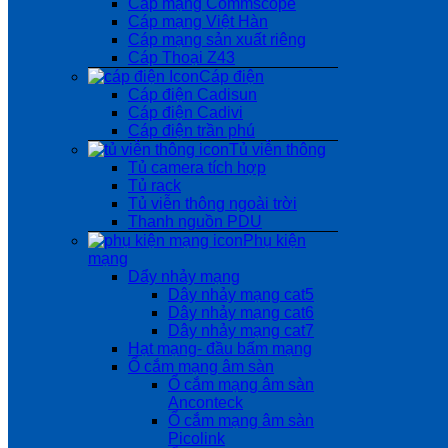
Cáp mạng Commscope
Cáp mạng Việt Hàn
Cáp mạng sản xuất riêng
Cáp Thoại Z43
Cáp điện
Cáp điện Cadisun
Cáp điện Cadivi
Cáp điện trần phú
Tủ viễn thông
Tủ camera tích hợp
Tủ rack
Tủ viễn thông ngoài trời
Thanh nguồn PDU
Phụ kiện
mạng
Dẩy nhảy mạng
Dây nhảy mạng cat5
Dây nhảy mạng cat6
Dây nhảy mạng cat7
Hạt mạng- đầu bấm mạng
Ổ cắm mạng âm sàn
Ổ cắm mạng âm sàn
Anconteck
Ổ cắm mạng âm sàn
Picolink