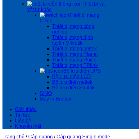
Thiết bị và
vật tư khác
Thiết bị mạng
Cisco
Thiết bị mạng công
nghiệp
Thiêt bị mạng định
tuyến Mikrotik
Thiết bị mạng nettek
Thiết bị mạng Planet
Thiết bị mạng Ruijie
Thiết bị mạng TPlink
Bộ lưu điện UPS
Bộ Lưu điện LCD
Bộ lưu điện nettek
Bộ lưu điện Santak
SINO
Máy in Brother
Giới thiệu
Tin tức
Liên hệ
Khuyến mãi
Trang chủ
/
Cáp quang
/
Cáp quang Single mode