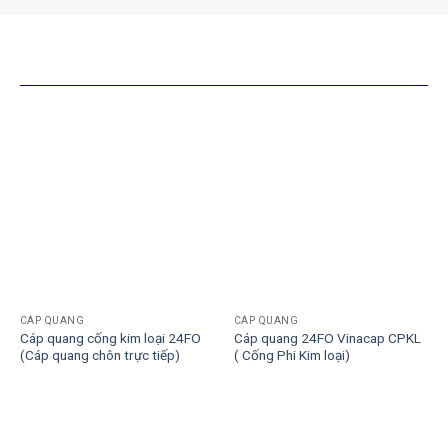
SẢN PHẨM TƯƠNG TỰ
CÁP QUANG
CÁP QUANG
Cáp quang cống kim loại 24FO
Cáp quang 24FO Vinacap CPKL
(Cáp quang chôn trực tiếp)
( Cống Phi Kim loại)