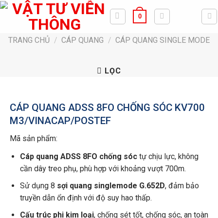
Bỏ
0
qua
nội
TRANG CHỦ
/
CÁP QUANG
/
CÁP QUANG SINGLE MODE
dung
LỌC
CÁP QUANG ADSS 8FO CHỐNG SÓC KV700
M3/VINACAP/POSTEF
Mã sản phẩm:
Cáp quang ADSS 8FO chống sóc
tự chịu lực, không
cần dây treo phụ, phù hợp với khoảng vượt 700m.
Sử dụng 8
sợi quang singlemode G.652D
, đảm bảo
truyền dẫn ổn định với độ suy hao thấp.
Cấu trúc phi kim loại
, chống sét tốt, chống sóc, an toàn