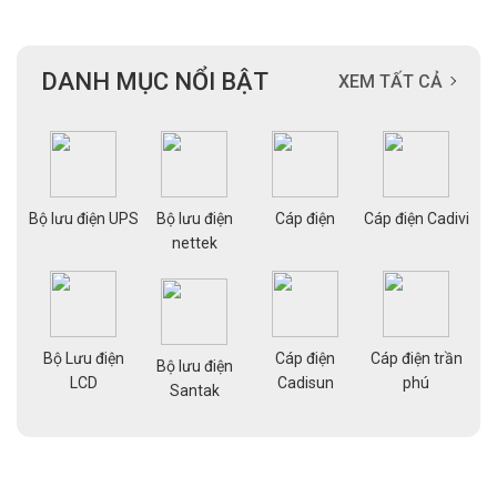
DANH MỤC NỔI BẬT
XEM TẤT CẢ
ạng
Bộ lưu điện UPS
Bộ lưu điện
Cáp điện
Cáp điện Cadivi
Cá
nettek
Bộ Lưu điện
Cáp điện
Cáp điện trần
g
Bộ lưu điện
Cá
LCD
Cadisun
phú
pe
Santak
a