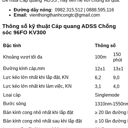
Để mua Cáp quang ADSS , hãy liên hệ với chúng tôi qua:
Đường dây nóng:
0982.315.512 | 0888.595.116
Email:
vienthongthanhcongtc@gmail.com
Thông số kỹ thuật Cáp quang ADSS Chống
sóc 96FO KV300
Đặc tính
Thông số
150
100m
Khoảng vượt tối đa
phút
Đường kính cáp,mm
12±1
13±1
Lực kéo lớn nhất khi lắp đặt, KN
6,2
9,0
Lực kéo lớn nhất khi làm việc, KN
3,1
4,0
Loại cáp
Singlemode
Bước sóng
1310nm-1550n
Bán kính cong nhỏ nhất khi lắp đặt
≥ 20 lần đường 
Bán kính cong nhỏ nhất sau khi lắp đặt
≥ 10 lần đường 