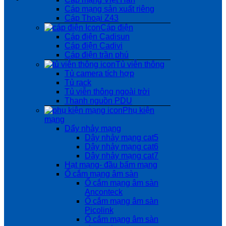
Cáp mạng sản xuất riêng
Cáp Thoại Z43
Cáp điện
Cáp điện Cadisun
Cáp điện Cadivi
Cáp điện trần phú
Tủ viễn thông
Tủ camera tích hợp
Tủ rack
Tủ viễn thông ngoài trời
Thanh nguồn PDU
Phụ kiện
mạng
Dẩy nhảy mạng
Dây nhảy mạng cat5
Dây nhảy mạng cat6
Dây nhảy mạng cat7
Hạt mạng- đầu bấm mạng
Ổ cắm mạng âm sàn
Ổ cắm mạng âm sàn
Anconteck
Ổ cắm mạng âm sàn
Picolink
Ổ cắm mạng âm sàn