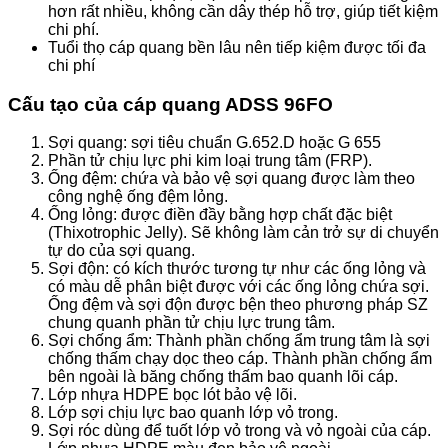
hơn rất nhiều, không cần dây thép hỗ trợ, giúp tiết kiệm
chi phí.
Tuổi thọ cáp quang bền lâu nên tiếp kiệm được tối đa
chi phí
Cấu tạo của cáp quang ADSS 96FO
Sợi quang: sợi tiêu chuẩn G.652.D hoặc G 655
Phần tử chịu lực phi kim loại trung tâm (FRP).
Ống đệm: chứa và bảo vệ sợi quang được làm theo
công nghệ ống đệm lỏng.
Ống lỏng: được điền đầy bằng hợp chất đặc biệt
(Thixotrophic Jelly). Sẽ không làm cản trở sự di chuyển
tự do của sợi quang.
Sợi độn: có kích thước tương tự như các ống lỏng và
có màu dễ phân biệt được với các ống lỏng chứa sợi.
Ống đệm và sợi độn được bện theo phương pháp SZ
chung quanh phần tử chịu lực trung tâm.
Sợi chống ẩm: Thành phần chống ẩm trung tâm là sợi
chống thấm chạy dọc theo cáp. Thành phần chống ẩm
bên ngoài là băng chống thấm bao quanh lõi cáp.
Lớp nhựa HDPE bọc lót bảo vệ lõi.
Lớp sợi chịu lực bao quanh lớp vỏ trong.
Sợi róc dùng để tuốt lớp vỏ trong và vỏ ngoài của cáp.