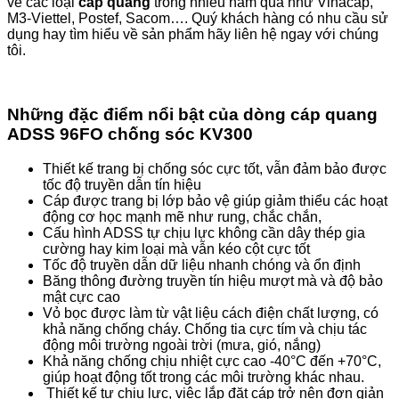
về các loại
cáp quang
trong nhiều năm qua như Vinacap,
M3-Viettel, Postef, Sacom…. Quý khách hàng có nhu cầu sử
dụng hay tìm hiểu về sản phẩm hãy liên hệ ngay với chúng
tôi.
Những đặc điểm nổi bật của dòng cáp quang
ADSS 96FO chống sóc KV300
Thiết kế trang bị chống sóc cực tốt, vẫn đảm bảo được
tốc độ truyền dẫn tín hiệu
Cáp được trang bị lớp bảo vệ giúp giảm thiểu các hoạt
động cơ học mạnh mẽ như rung, chắc chắn,
Cấu hình ADSS tự chịu lực không cần dây thép gia
cường hay kim loại mà vẫn kéo cột cực tốt
Tốc độ truyền dẫn dữ liệu nhanh chóng và ổn định
Băng thông đường truyền tín hiệu mượt mà và độ bảo
mật cực cao
Vỏ bọc được làm từ vật liệu cách điện chất lượng, có
khả năng chống cháy. Chống tia cực tím và chịu tác
động môi trường ngoài trời (mưa, gió, nắng)
Khả năng chống chịu nhiệt cực cao -40°C đến +70°C,
giúp hoạt động tốt trong các môi trường khác nhau.
Thiết kế tự chịu lực, việc lắp đặt cáp trở nên đơn giản