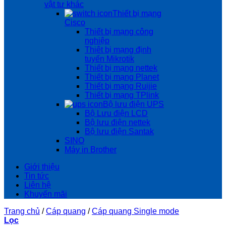
vật tư khác
Thiết bị mạng
Cisco
Thiết bị mạng công
nghiệp
Thiêt bị mạng định
tuyến Mikrotik
Thiết bị mạng nettek
Thiết bị mạng Planet
Thiết bị mạng Ruijie
Thiết bị mạng TPlink
Bộ lưu điện UPS
Bộ Lưu điện LCD
Bộ lưu điện nettek
Bộ lưu điện Santak
SINO
Máy in Brother
Giới thiệu
Tin tức
Liên hệ
Khuyến mãi
Trang chủ
/
Cáp quang
/
Cáp quang Single mode
Lọc