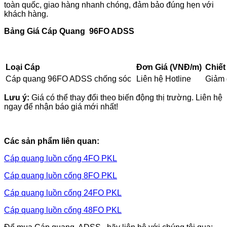
toàn quốc, giao hàng nhanh chóng, đảm bảo đúng hẹn với
khách hàng.
Bảng Giá Cáp Quang 96FO ADSS
Loại Cáp
Đơn Giá (VNĐ/m)
Chiết
Cáp quang 96FO ADSS chống sóc
Liên hệ Hotline
Giảm 
Lưu ý:
Giá có thể thay đổi theo biến động thị trường. Liên hệ
ngay để nhận báo giá mới nhất!
Các sản phẩm liên quan:
Cáp quang luồn cống 4FO PKL
Cáp quang luồn cống 8FO PKL
Cáp quang luồn
cống 24FO PKL
Cáp quang luồn
cống 48FO PKL