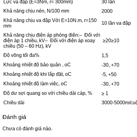
Lực va đập (E=3Nm, r= 300mm)
30 lần
Khả năng chịu nén, N/100 mm
2000
Khả năng chịu va đập Với E=10N.m, r=150
10 lần va đập
mm
Khả năng chịu điện áp phóng điện:– Đối với
≥20≥10
điện áp 1 chiều, kV– Đối với điện áp xoay
chiều (50 – 60 Hz), kV
Độ võng tối đa%
1,5
Khoảng nhiệt độ bảo quản , oC
-30, +70
Khoảng nhiệt độ khi lắp đặt, oC
-5, +50
Khoảng nhiệt độ làm việc, oC
-30, +70
Độ dư sợi quang so với chiều dài cáp, %
≥ 1
Chiều dài
3000-5000m/cu
Đánh giá
Chưa có đánh giá nào.