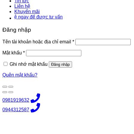
Tin tức
Liên hệ
Khuyến mãi
 ngay để được tư vấn
Đăng nhập
Bắt
Tên tài khoản hoặc địa chỉ email
*
buộc
Bắt
Mật khẩu
*
buộc
Ghi nhớ mật khẩu
Đăng nhập
Quên mật khẩu?
0981919632
0944312587