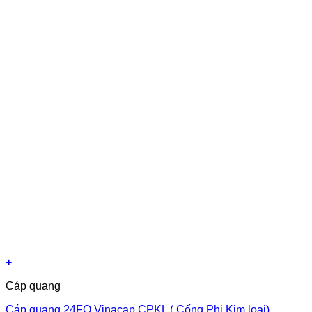
+
Cáp quang
Cáp quang 24FO Vinacap CPKL ( Cống Phi Kim loại)