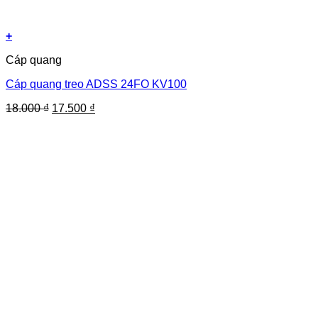
+
Cáp quang
Cáp quang treo ADSS 24FO KV100
Giá
Giá
18.000
₫
17.500
₫
gốc
hiện
là:
tại
18.000 ₫.
là:
17.500 ₫.