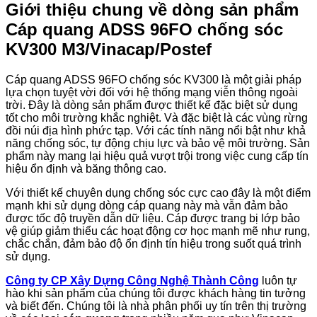
Giới thiệu chung về dòng sản phẩm
Cáp quang ADSS 96FO chống sóc
KV300 M3/Vinacap/Postef
Cáp quang ADSS 96FO chống sóc KV300 là một giải pháp
lựa chọn tuyệt vời đối với hệ thống mạng viễn thông ngoài
trời. Đây là dòng sản phẩm được thiết kế đặc biệt sử dụng
tốt cho môi trường khắc nghiệt. Và đặc biệt là các vùng rừng
đồi núi địa hình phức tạp. Với các tính năng nổi bật như khả
năng chống sóc, tự động chịu lực và bảo vệ môi trường. Sản
phẩm này mang lại hiệu quả vượt trội trong việc cung cấp tín
hiệu ổn định và băng thông cao.
Với thiết kế chuyên dụng chống sóc cực cao đây là một điểm
mạnh khi sử dụng dòng cáp quang này mà vẫn đảm bảo
được tốc độ truyền dẫn dữ liệu. Cáp được trang bị lớp bảo
vệ giúp giảm thiểu các hoạt động cơ học mạnh mẽ như rung,
chắc chắn, đảm bảo độ ổn định tín hiệu trong suốt quá trình
sử dụng.
Công ty CP Xây Dựng Công Nghệ Thành Công
luôn tự
hào khi sản phẩm của chúng tôi được khách hàng tin tưởng
và biết đến. Chúng tôi là nhà phân phối uy tín trên thị trường