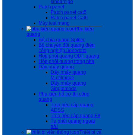
sinoamigo
Patch panel
Patch panel cat5
Patch panel Cat6
Máy test mạng
Phụ kiện
quang
Bộ chia quang Spliter
Bộ chuyển đổi quang điện
công nghiệp 3onedata
Hộp phối quang ODF quang
Hộp phối quang trong nhà
Dây nhảy quang
Dây nhảy quang
Multilmode
Dây nhảy quang
Singlemode
Phụ kiện hỗ trợ thi công
quang
Treo néo cáp quang
ADSS
Treo néo cáp quang F8
Tủ phối quang ngoài
trời
Thiết bị và