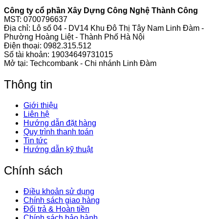
Công ty cổ phần Xây Dựng Công Nghệ Thành Công
MST: 0700796637
Địa chỉ: Lô số 04 - DV14 Khu Đô Thị Tây Nam Linh Đàm -
Phường Hoàng Liệt - Thành Phố Hà Nội
Điện thoại:
0982.315.512
Số tài khoản: 19034649731015
Mở tại: Techcombank - Chi nhánh Linh Đàm
Thông tin
Giới thiệu
Liên hệ
Hướng dẫn đặt hàng
Quy trình thanh toán
Tin tức
Hướng dẫn kỹ thuật
Chính sách
Điều khoản sử dụng
Chính sách giao hàng
Đổi trả & Hoàn tiền
Chính sách bảo hành