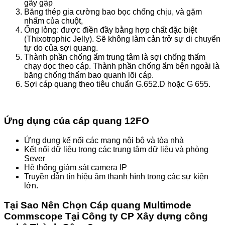
gãy gập
Băng thép gia cường bao bọc chống chịu, và gặm
nhấm của chuột,
Ống lỏng: được điền đầy bằng hợp chất đặc biệt
(Thixotrophic Jelly). Sẽ không làm cản trở sự di chuyển
tự do của sợi quang.
Thành phần chống ẩm trung tâm là sợi chống thấm
chạy dọc theo cáp. Thành phần chống ẩm bên ngoài là
băng chống thấm bao quanh lõi cáp.
Sợi cáp quang theo tiêu chuẩn G.652.D hoặc G 655.
Ứng dụng của cáp quang 12FO
Ứng dụng kế nối các mạng nội bộ và tòa nhà
Kết nối dữ liệu trong các trung tâm dữ liệu và phòng
Sever
Hệ thống giám sát camera IP
Truyền dẫn tín hiệu âm thanh hình trong các sự kiện
lớn.
Tại Sao Nên Chọn Cáp quang Multimode
Commscope Tại Công ty CP Xây dựng công