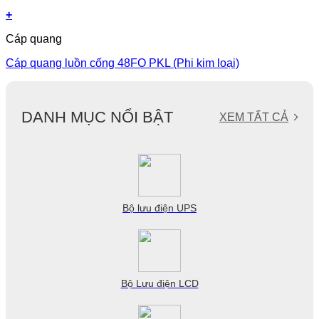
+
Cáp quang
Cáp quang luồn cống 48FO PKL (Phi kim loại)
DANH MỤC NỔI BẬT
XEM TẤT CẢ
Bộ lưu điện UPS
Bộ Lưu điện LCD