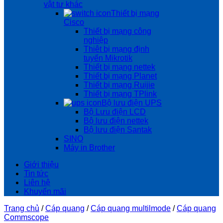
vật tư khác
Thiết bị mạng
Cisco
Thiết bị mạng công
nghiệp
Thiêt bị mạng định
tuyến Mikrotik
Thiết bị mạng nettek
Thiết bị mạng Planet
Thiết bị mạng Ruijie
Thiết bị mạng TPlink
Bộ lưu điện UPS
Bộ Lưu điện LCD
Bộ lưu điện nettek
Bộ lưu điện Santak
SINO
Máy in Brother
Giới thiệu
Tin tức
Liên hệ
Khuyến mãi
Trang chủ
/
Cáp quang
/
Cáp quang multilmode
/
Cáp quang
Commscope