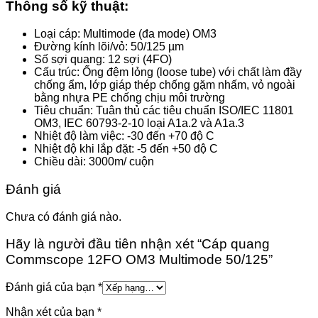
Thông số kỹ thuật:
Loại cáp:
Multimode (đa mode) OM3
Đường kính lõi/vỏ:
50/125 µm
Số sợi quang: 12
sợi (4FO)
Cấu trúc:
Ống đệm lỏng (loose tube) với chất làm đầy
chống ẩm, lớp giáp thép chống gặm nhấm, vỏ ngoài
bằng nhựa PE chống chịu môi trường
Tiêu chuẩn:
Tuân thủ các tiêu chuẩn ISO/IEC 11801
OM3, IEC 60793-2-10 loại A1a.2 và A1a.3
Nhiệt độ làm việc: -30 đến +70 độ C
Nhiệt độ khi lắp đặt: -5 đến +50 độ C
Chiều dài: 3000m/ cuộn
Đánh giá
Chưa có đánh giá nào.
Hãy là người đầu tiên nhận xét “Cáp quang
Commscope 12FO OM3 Multimode 50/125”
Đánh giá của bạn
*
Nhận xét của bạn
*