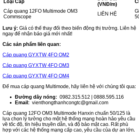
Loại Cáp
C
(VNĐ/m)
Cáp quang 12FO Multimode OM3
G
LIÊN HỆ
Commscope
5
Lưu ý:
Giá có thể thay đổi theo biến động thị trường. Liên hệ
ngay để nhận báo giá mới nhất!
Các sản phẩm liên quan:
Cáp quang GYXTW 4FO OM2
Cáp quang GYXTW 4FO OM3
Cáp quang GYXTW 4FO OM4
Để mua cáp quang Multimode, hãy liên hệ với chúng tôi qua:
Đường dây nóng:
0982.315.512 | 0888.595.116
Email:
vienthongthanhcongtc@gmail.com
Cáp quang 12FO OM3 Multimode Hanxin chuẩn 50/125 là
lựa chọn lý tưởng cho một hệ thống mạng hoàn hảo yêu cầu
về tốc độ, tín hiệu truyền dẫn, và độ bảo mật cao. Rất phù
hợp với các hệ thống mạng cấp cao, yêu cầu của dự an lớn.