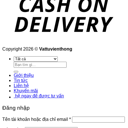
Copyright 2026 ©
Vattuvienthong
Tìm
kiếm:
Giới thiệu
Tin tức
Liên hệ
Khuyến mãi
hệ ngay để được tư vấn
Đăng nhập
Bắt
Tên tài khoản hoặc địa chỉ email
*
buộc