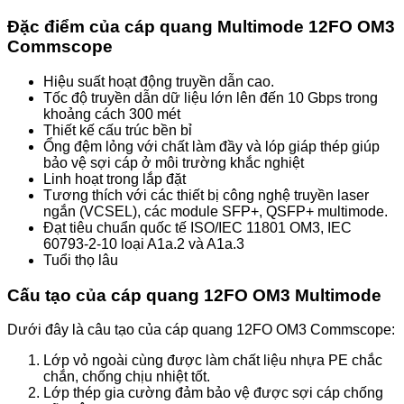
Đặc điểm của cáp quang
Multimode 12FO OM3
Commscope
Hiệu suất hoạt động truyền dẫn cao.
Tốc độ truyền dẫn dữ liệu lớn lên đến 10 Gbps trong
khoảng cách 300 mét
Thiết kế cấu trúc bền bỉ
Ổng đệm lỏng với chất làm đầy và lóp giáp thép giúp
bảo vệ sợi cáp ở môi trường khắc nghiệt
Linh hoạt trong lắp đặt
Tương thích với các thiết bị công nghệ truyền laser
ngắn (VCSEL), các module SFP+, QSFP+ multimode.
Đạt tiêu chuẩn quốc tế
ISO/IEC 11801 OM3, IEC
60793-2-10 loại A1a.2 và A1a.3
Tuổi thọ lâu
Cấu tạo của cáp quang 12FO OM3 Multimode
Dưới đây là câu tạo của cáp quang 12FO OM3 Commscope:
Lớp vỏ ngoài cùng được làm chất liệu nhựa PE chắc
chắn, chống chịu nhiệt tốt.
Lớp thép gia cường đảm bảo vệ được sợi cáp chống