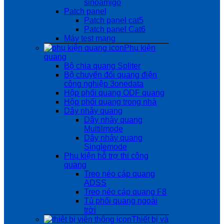
sinoamigo
Patch panel
Patch panel cat5
Patch panel Cat6
Máy test mạng
Phụ kiện
quang
Bộ chia quang Spliter
Bộ chuyển đổi quang điện
công nghiệp 3onedata
Hộp phối quang ODF quang
Hộp phối quang trong nhà
Dây nhảy quang
Dây nhảy quang
Multilmode
Dây nhảy quang
Singlemode
Phụ kiện hỗ trợ thi công
quang
Treo néo cáp quang
ADSS
Treo néo cáp quang F8
Tủ phối quang ngoài
trời
Thiết bị và