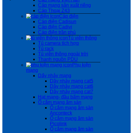
Cáp mạng sản xuất riêng
Cáp Thoại Z43
Cáp điện
Cáp điện Cadisun
Cáp điện Cadivi
Cáp điện trần phú
Tủ viễn thông
Tủ camera tích hợp
Tủ rack
Tủ viễn thông ngoài trời
Thanh nguồn PDU
Phụ kiện
mạng
Dẩy nhảy mạng
Dây nhảy mạng cat5
Dây nhảy mạng cat6
Dây nhảy mạng cat7
Hạt mạng- đầu bấm mạng
Ổ cắm mạng âm sàn
Ổ cắm mạng âm sàn
Anconteck
Ổ cắm mạng âm sàn
Picolink
Ổ cắm mạng âm sàn