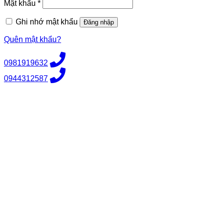
Bắt
Mật khẩu
*
buộc
Ghi nhớ mật khẩu
Đăng nhập
Quên mật khẩu?
0981919632
0944312587