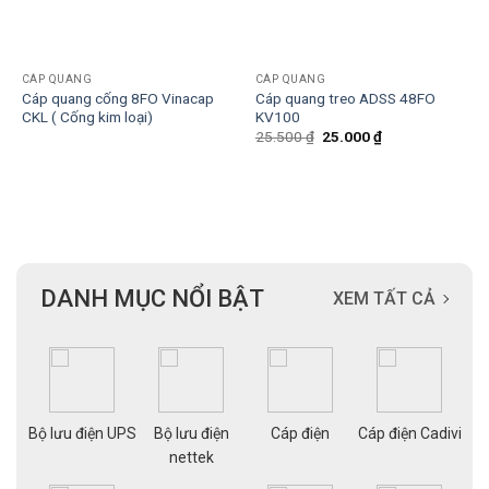
CÁP QUANG
CÁP QUANG
Cáp quang cống 8FO Vinacap
Cáp quang treo ADSS 48FO
CKL ( Cống kim loại)
KV100
Giá
Giá
25.500
₫
25.000
₫
gốc
hiện
là:
tại
25.500 ₫.
là:
25.000 ₫.
DANH MỤC NỔI BẬT
XEM TẤT CẢ
ạng
Bộ lưu điện UPS
Bộ lưu điện
Cáp điện
Cáp điện Cadivi
Cá
nettek