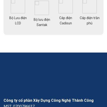
Bộ Lưu điện
Cáp điện
Cáp điện trần
g
Bộ lưu điện
Cá
LCD
Cadisun
phú
pe
Santak
a
Công ty cổ phần Xây Dựng Công Nghệ Thành Công
MST: 0700796637