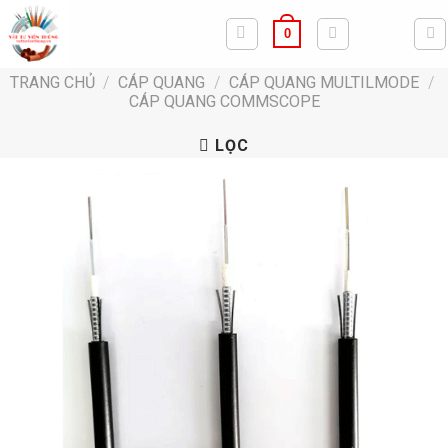
Bỏ
0
qua
nội
TRANG CHỦ
/
CÁP QUANG
/
CÁP QUANG MULTILMODE
/
dung
CÁP QUANG COMMSCOPE
LỌC