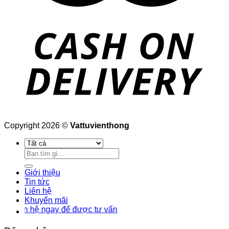
Copyright 2026 ©
Vattuvienthong
Tìm
kiếm:
Giới thiệu
Tin tức
Liên hệ
Khuyến mãi
 hệ ngay để được tư vấn