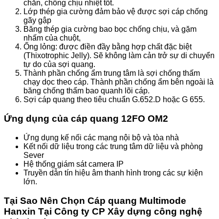
chắn, chống chịu nhiệt tốt.
Lớp thép gia cường đảm bảo vệ được sợi cáp chống
gãy gập
Băng thép gia cường bao bọc chống chịu, và gặm
nhấm của chuột,
Ống lỏng: được điền đầy bằng hợp chất đặc biệt
(Thixotrophic Jelly). Sẽ không làm cản trở sự di chuyển
tự do của sợi quang.
Thành phần chống ẩm trung tâm là sợi chống thấm
chạy dọc theo cáp. Thành phần chống ẩm bên ngoài là
băng chống thấm bao quanh lõi cáp.
Sợi cáp quang theo tiêu chuẩn G.652.D hoặc G 655.
Ứng dụng của cáp quang 12FO OM2
Ứng dụng kế nối các mạng nội bộ và tòa nhà
Kết nối dữ liệu trong các trung tâm dữ liệu và phòng
Sever
Hệ thống giám sát camera IP
Truyền dẫn tín hiệu âm thanh hình trong các sự kiện
lớn.
Tại Sao Nên Chọn Cáp quang Multimode
Hanxin Tại Công ty CP Xây dựng công nghệ