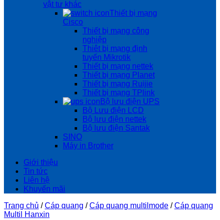
vật tư khác
Thiết bị mạng
Cisco
Thiết bị mạng công
nghiệp
Thiêt bị mạng định
tuyến Mikrotik
Thiết bị mạng nettek
Thiết bị mạng Planet
Thiết bị mạng Ruijie
Thiết bị mạng TPlink
Bộ lưu điện UPS
Bộ Lưu điện LCD
Bộ lưu điện nettek
Bộ lưu điện Santak
SINO
Máy in Brother
Giới thiệu
Tin tức
Liên hệ
Khuyến mãi
Trang chủ
/
Cáp quang
/
Cáp quang multilmode
/
Cáp quang
Multil Hanxin