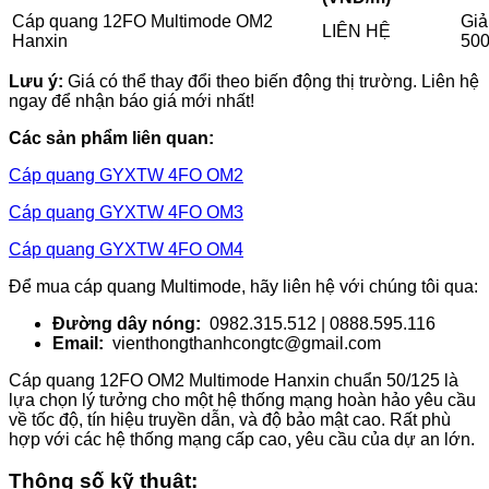
Cáp quang 12FO Multimode OM2
Giả
LIÊN HỆ
Hanxin
50
Lưu ý:
Giá có thể thay đổi theo biến động thị trường. Liên hệ
ngay để nhận báo giá mới nhất!
Các sản phẩm liên quan:
Cáp quang GYXTW 4FO OM2
Cáp quang GYXTW 4FO OM3
Cáp quang GYXTW 4FO OM4
Để mua cáp quang Multimode, hãy liên hệ với chúng tôi qua:
Đường dây nóng:
0982.315.512 | 0888.595.116
Email:
vienthongthanhcongtc@gmail.com
Cáp quang 12FO OM2 Multimode Hanxin chuẩn 50/125 là
lựa chọn lý tưởng cho một hệ thống mạng hoàn hảo yêu cầu
về tốc độ, tín hiệu truyền dẫn, và độ bảo mật cao. Rất phù
hợp với các hệ thống mạng cấp cao, yêu cầu của dự an lớn.
Thông số kỹ thuật: