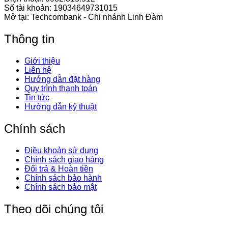
Số tài khoản: 19034649731015
Mở tại: Techcombank - Chi nhánh Linh Đàm
Thông tin
Giới thiệu
Liên hệ
Hướng dẫn đặt hàng
Quy trình thanh toán
Tin tức
Hướng dẫn kỹ thuật
Chính sách
Điều khoản sử dụng
Chính sách giao hàng
Đổi trả & Hoàn tiền
Chính sách bảo hành
Chính sách bảo mật
Theo dõi chúng tôi