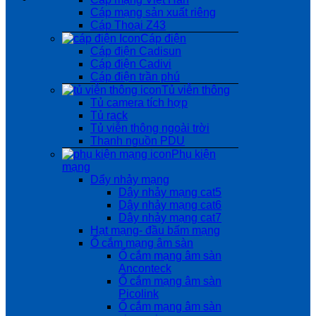
Cáp mạng sản xuất riêng
Cáp Thoại Z43
Cáp điện
Cáp điện Cadisun
Cáp điện Cadivi
Cáp điện trần phú
Tủ viễn thông
Tủ camera tích hợp
Tủ rack
Tủ viễn thông ngoài trời
Thanh nguồn PDU
Phụ kiện
mạng
Dẩy nhảy mạng
Dây nhảy mạng cat5
Dây nhảy mạng cat6
Dây nhảy mạng cat7
Hạt mạng- đầu bấm mạng
Ổ cắm mạng âm sàn
Ổ cắm mạng âm sàn
Anconteck
Ổ cắm mạng âm sàn
Picolink
Ổ cắm mạng âm sàn