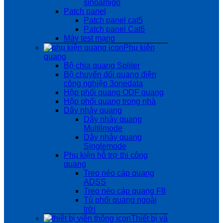
sinoamigo
Patch panel
Patch panel cat5
Patch panel Cat6
Máy test mạng
Phụ kiện
quang
Bộ chia quang Spliter
Bộ chuyển đổi quang điện
công nghiệp 3onedata
Hộp phối quang ODF quang
Hộp phối quang trong nhà
Dây nhảy quang
Dây nhảy quang
Multilmode
Dây nhảy quang
Singlemode
Phụ kiện hỗ trợ thi công
quang
Treo néo cáp quang
ADSS
Treo néo cáp quang F8
Tủ phối quang ngoài
trời
Thiết bị và