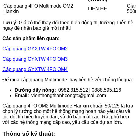
Cáp quang 4FO Multimode OM2
Giả
LIÊN HỆ
Hanxin
500
Lưu ý:
Giá có thể thay đổi theo biến động thị trường. Liên hệ
ngay để nhận báo giá mới nhất!
Các sản phẩm liên quan:
Cáp quang GYXTW 4FO OM2
Cáp quang GYXTW 4FO OM3
Cáp quang GYXTW 4FO OM4
Để mua cáp quang Multimode, hãy liên hệ với chúng tôi qua:
Đường dây nóng:
0982.315.512 | 0888.595.116
Email:
vienthongthanhcongtc@gmail.com
Cáp quang 4FO OM2 Multimode Hanxin chuẩn 50/125 là lựa
chọn lý tưởng cho một hệ thống mạng hoàn hảo yêu cầu về
tốc độ, tín hiệu truyền dẫn, và độ bảo mật cao. Rất phù hợp
với các hệ thống mạng cấp cao, yêu cầu của dự an lớn.
Thông số kỹ thuật: