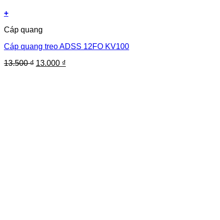
+
Cáp quang
Cáp quang treo ADSS 12FO KV100
Giá
Giá
13.500
₫
13.000
₫
gốc
hiện
là:
tại
13.500 ₫.
là:
13.000 ₫.