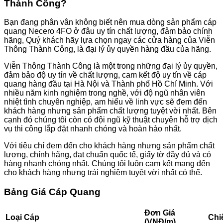
Thành Công?
Bạn đang phân vân không biết nên mua dòng sản phẩm cáp
quang Necero 4FO ở đâu uy tín chất lượng, đảm bảo chính
hãng, Quý khách hãy lựa chọn ngay các cửa hàng của Viễn
Thông Thành Công, là đại lý ủy quyền hàng đầu của hãng.
Viễn Thông Thành Công là một trong những đại lý ủy quyền,
đảm bảo độ uy tín về chất lượng, cam kết độ uy tín về cáp
quang hàng đầu tại Hà Nội và Thành phố Hồ Chí Minh. Với
nhiều năm kinh nghiệm trong nghề, với độ ngũ nhân viên
nhiệt tình chuyên nghiệp, am hiểu về linh vực sẽ đem đến
khách hàng nhưng sản phẩm chất lượng tuyệt vời nhất. Bên
cạnh đó chúng tôi còn có đội ngũ kỹ thuật chuyên hỗ trợ dịch
vụ thi công lắp đặt nhanh chóng và hoàn hảo nhất.
Với tiêu chí đem đến cho khách hàng nhưng sản phẩm chất
lượng, chính hãng, đạt chuẩn quốc tế, giấy tờ đầy đủ và có
hàng nhanh chóng nhất. Chúng tôi luôn cam kết mang đến
cho khách hàng nhưng trải nghiệm tuyệt vời nhất có thể.
Bảng Giá Cáp Quang
Đơn Giá
Loại Cáp
Chi
(VNĐ/m)