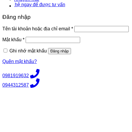
hệ ngay để được tư vấn
Đăng nhập
Bắt
Tên tài khoản hoặc địa chỉ email
*
buộc
Bắt
Mật khẩu
*
buộc
Ghi nhớ mật khẩu
Đăng nhập
Quên mật khẩu?
0981919632
0944312587