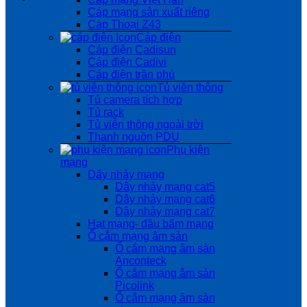
Cáp mạng sản xuất riêng
Cáp Thoại Z43
Cáp điện
Cáp điện Cadisun
Cáp điện Cadivi
Cáp điện trần phú
Tủ viễn thông
Tủ camera tích hợp
Tủ rack
Tủ viễn thông ngoài trời
Thanh nguồn PDU
Phụ kiện
mạng
Dẩy nhảy mạng
Dây nhảy mạng cat5
Dây nhảy mạng cat6
Dây nhảy mạng cat7
Hạt mạng- đầu bấm mạng
Ổ cắm mạng âm sàn
Ổ cắm mạng âm sàn
Anconteck
Ổ cắm mạng âm sàn
Picolink
Ổ cắm mạng âm sàn