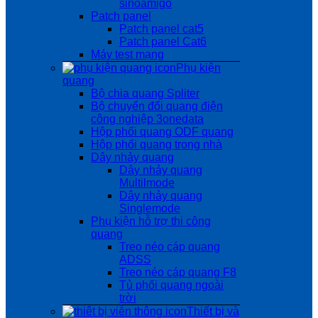
sinoamigo
Patch panel
Patch panel cat5
Patch panel Cat6
Máy test mạng
Phụ kiện
quang
Bộ chia quang Spliter
Bộ chuyển đổi quang điện
công nghiệp 3onedata
Hộp phối quang ODF quang
Hộp phối quang trong nhà
Dây nhảy quang
Dây nhảy quang
Multilmode
Dây nhảy quang
Singlemode
Phụ kiện hỗ trợ thi công
quang
Treo néo cáp quang
ADSS
Treo néo cáp quang F8
Tủ phối quang ngoài
trời
Thiết bị và