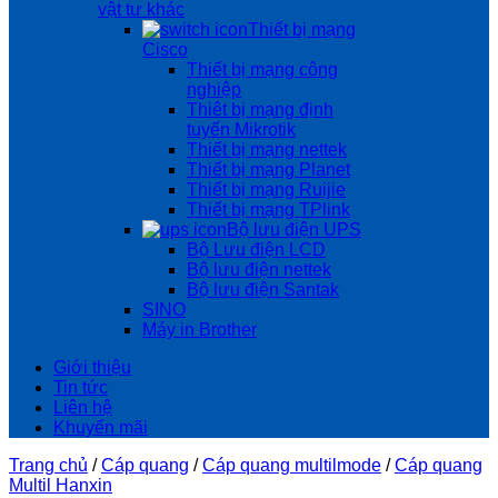
vật tư khác
Thiết bị mạng
Cisco
Thiết bị mạng công
nghiệp
Thiêt bị mạng định
tuyến Mikrotik
Thiết bị mạng nettek
Thiết bị mạng Planet
Thiết bị mạng Ruijie
Thiết bị mạng TPlink
Bộ lưu điện UPS
Bộ Lưu điện LCD
Bộ lưu điện nettek
Bộ lưu điện Santak
SINO
Máy in Brother
Giới thiệu
Tin tức
Liên hệ
Khuyến mãi
Trang chủ
/
Cáp quang
/
Cáp quang multilmode
/
Cáp quang
Multil Hanxin