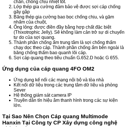
chắn, chống chịu nhiệt tốt.
Lớp thép gia cường đảm bảo vệ được sợi cáp chống
gãy gập
Băng thép gia cường bao bọc chống chịu, và gặm
nhấm của chuột,
Ống lỏng: được điền đầy bằng hợp chất đặc biệt
(Thixotrophic Jelly). Sẽ không làm cản trở sự di chuyển
tự do của sợi quang.
Thành phần chống ẩm trung tâm là sợi chống thấm
chạy dọc theo cáp. Thành phần chống ẩm bên ngoài là
băng chống thấm bao quanh lõi cáp.
Sợi cáp quang theo tiêu chuẩn G.652.D hoặc G 655.
Ứng dụng của cáp quang 4FO OM2
Ứng dụng kế nối các mạng nội bộ và tòa nhà
Kết nối dữ liệu trong các trung tâm dữ liệu và phòng
Sever
Hệ thống giám sát camera IP
Truyền dẫn tín hiệu âm thanh hình trong các sự kiện
lớn.
Tại Sao Nên Chọn Cáp quang Multimode
Hanxin Tại Công ty CP Xây dựng công nghệ