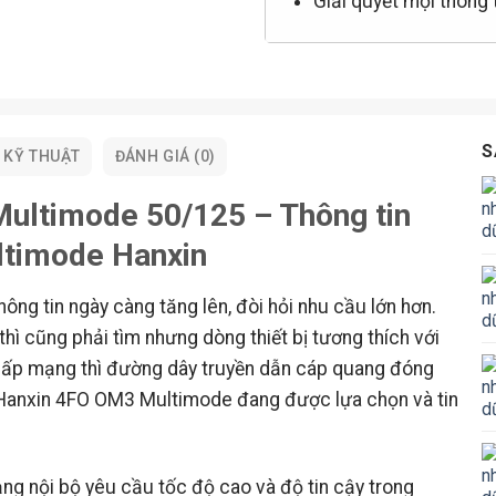
Giải quyết mọi thông
S
 KỸ THUẬT
ĐÁNH GIÁ (0)
ultimode 50/125 – Thông tin
ltimode Hanxin
g tin ngày càng tăng lên, đòi hỏi nhu cầu lớn hơn.
hì cũng phải tìm nhưng dòng thiết bị tương thích với
 cấp mạng thì đường dây truyền dẫn cáp quang đóng
g Hanxin 4FO OM3 Multimode đang được lựa chọn và tin
g nội bộ yêu cầu tốc độ cao và độ tin cậy trong