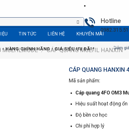
Hotline
0982.315.5
HIỆU
TIN TỨC
LIÊN HỆ
KHUYẾN MÃI
Giảm giá, Xả kho 
 - HÀNG CHÍNH HÃNG - GIÁ SIÊU ƯU ĐÃI !
G MULTILMODE
/
CÁP QUANG MULTIL HANXIN
CÁP QUANG HANXIN 
Mã sản phẩm:
Cáp quang 4FO OM3 Mu
Hiệu suất hoạt động ổn 
Độ bền cơ học
Chi phí hợp lý