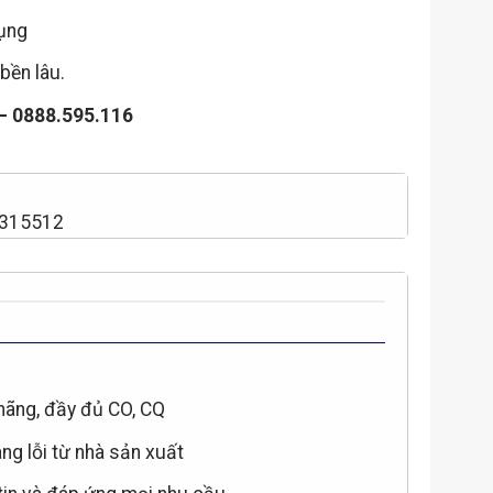
dụng
bền lâu.
 – 0888.595.116
2315512
hãng, đầy đủ CO, CQ
àng lỗi từ nhà sản xuất