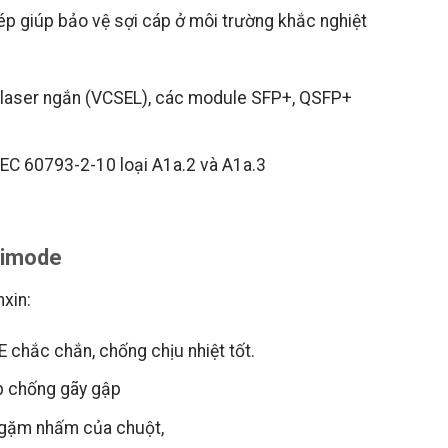
ép giúp bảo vệ sợi cáp ở môi trường khắc nghiệt
ền laser ngắn (VCSEL), các module SFP+, QSFP+
EC 60793-2-10 loại A1a.2 và A1a.3
timode
xin:
 chắc chắn, chống chịu nhiệt tốt.
p chống gãy gập
 gặm nhấm của chuột,