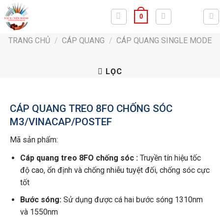
Bỏ
0
qua
nội
TRANG CHỦ
/
CÁP QUANG
/
CÁP QUANG SINGLE MODE
dung
LỌC
CÁP QUANG TREO 8FO CHỐNG SÓC
M3/VINACAP/POSTEF
Mã sản phẩm:
Cáp quang treo 8FO chống sóc :
Truyền tín hiệu tốc
độ cao, ổn định và chống nhiễu tuyệt đối, chống sóc cực
tốt
Bước sóng:
Sử dụng được cá hai bước sóng 1310nm
và 1550nm