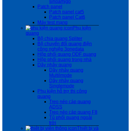
sinoamigo
Patch panel
Patch panel cat5
Patch panel Cat6
Máy test mạng
Phụ kiện
quang
Bộ chia quang Spliter
Bộ chuyển đổi quang điện
công nghiệp 3onedata
Hộp phối quang ODF quang
Hộp phối quang trong nhà
Dây nhảy quang
Dây nhảy quang
Multilmode
Dây nhảy quang
Singlemode
Phụ kiện hỗ trợ thi công
quang
Treo néo cáp quang
ADSS
Treo néo cáp quang F8
Tủ phối quang ngoài
trời
Thiết bị và