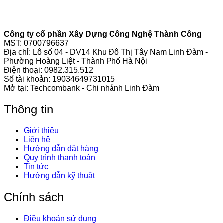
Công ty cổ phần Xây Dựng Công Nghệ Thành Công
MST: 0700796637
Địa chỉ: Lô số 04 - DV14 Khu Đô Thị Tây Nam Linh Đàm -
Phường Hoàng Liệt - Thành Phố Hà Nội
Điện thoại:
0982.315.512
Số tài khoản: 19034649731015
Mở tại: Techcombank - Chi nhánh Linh Đàm
Thông tin
Giới thiệu
Liên hệ
Hướng dẫn đặt hàng
Quy trình thanh toán
Tin tức
Hướng dẫn kỹ thuật
Chính sách
Điều khoản sử dụng