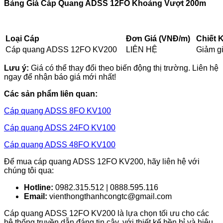
Bảng Giá Cáp Quang ADSS 12FO Khoảng Vượt 200m
Loại Cáp
Đơn Giá (VNĐ/m)
Chiết 
Cáp quang ADSS 12FO KV200
LIÊN HỆ
Giảm g
Lưu ý:
Giá có thể thay đổi theo biến động thị trường. Liên hệ
ngay để nhận báo giá mới nhất!
Các sản phẩm liên quan:
Cáp quang ADSS 8FO KV100
Cáp quang ADSS 24FO KV100
Cáp quang ADSS 48FO KV100
Để mua cáp quang ADSS 12FO KV200, hãy liên hệ với
chúng tôi qua:
Hotline:
0982.315.512 | 0888.595.116
Email:
vienthongthanhcongtc@gmail.com
Cáp quang ADSS 12FO KV200 là lựa chọn tối ưu cho các
hệ thống truyền dẫn đáng tin cậy, với thiết kế bền bỉ và hiệu