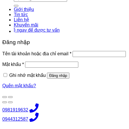
kiếm:
Giới thiệu
Tin tức
Liên hệ
Khuyến mãi
 ngay để được tư vấn
Đăng nhập
Bắt
Tên tài khoản hoặc địa chỉ email
*
buộc
Bắt
Mật khẩu
*
buộc
Ghi nhớ mật khẩu
Đăng nhập
Quên mật khẩu?
0981919632
0944312587