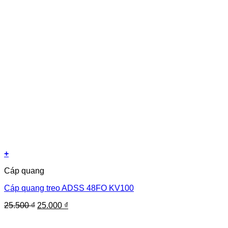
+
Cáp quang
Cáp quang treo ADSS 48FO KV100
Giá
Giá
25.500
₫
25.000
₫
gốc
hiện
là:
tại