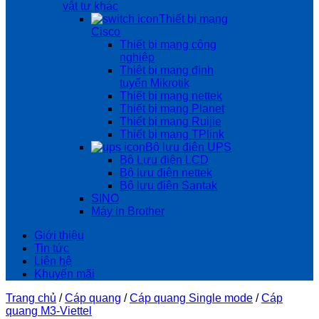
vật tư khác
Thiết bị mạng
Cisco
Thiết bị mạng công
nghiệp
Thiêt bị mạng định
tuyến Mikrotik
Thiết bị mạng nettek
Thiết bị mạng Planet
Thiết bị mạng Ruijie
Thiết bị mạng TPlink
Bộ lưu điện UPS
Bộ Lưu điện LCD
Bộ lưu điện nettek
Bộ lưu điện Santak
SINO
Máy in Brother
Giới thiệu
Tin tức
Liên hệ
Khuyến mãi
Trang chủ
/
Cáp quang
/
Cáp quang Single mode
/
Cáp
quang M3-Viettel