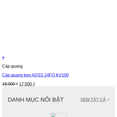
+
Cáp quang
Cáp quang treo ADSS 24FO KV100
Giá
Giá
18.000
₫
17.500
₫
gốc
hiện
là:
tại
18.000 ₫.
là:
DANH MỤC NỔI BẬT
XEM TẤT CẢ
17.500 ₫.