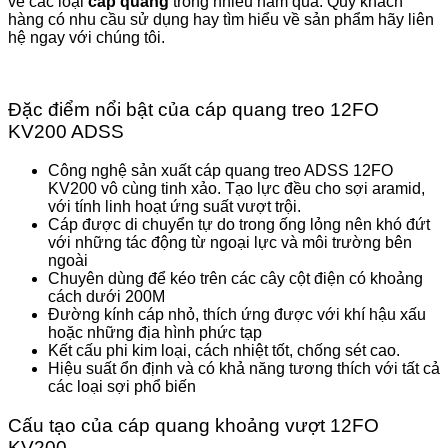
về các loại
cáp quang
trong nhiều năm qua. Quý khách
hàng có nhu cầu sử dụng hay tìm hiểu về sản phẩm hãy liên
hệ ngay với chúng tôi.
Đặc điểm nổi bật của cáp quang treo 12FO
KV200 ADSS
Công nghệ sản xuất cáp quang treo ADSS 12FO
KV200 vô cùng tinh xảo. Tạo lực đều cho sợi aramid,
với tính linh hoạt ứng suất vượt trội.
Cáp được di chuyển tự do trong ống lỏng nên khó đứt
với những tác động từ ngoại lực và môi trường bên
ngoài
Chuyên dùng để kéo trên các cây cột điện có khoảng
cách dưới 200M
Đường kính cáp nhỏ, thích ứng được với khí hậu xấu
hoặc những địa hình phức tạp
Kết cấu phi kim loại, cách nhiệt tốt, chống sét cao.
Hiệu suất ổn định và có khả năng tương thích với tất cả
các loại sợi phổ biến
Cấu tạo của cáp quang khoảng vượt 12FO
KV200