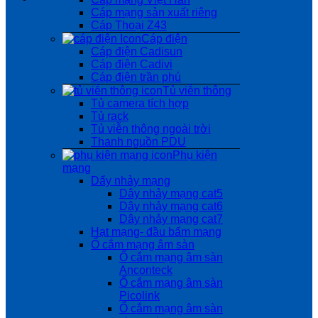
Cáp mạng sản xuất riêng
Cáp Thoại Z43
Cáp điện
Cáp điện Cadisun
Cáp điện Cadivi
Cáp điện trần phú
Tủ viễn thông
Tủ camera tích hợp
Tủ rack
Tủ viễn thông ngoài trời
Thanh nguồn PDU
Phụ kiện
mạng
Dẩy nhảy mạng
Dây nhảy mạng cat5
Dây nhảy mạng cat6
Dây nhảy mạng cat7
Hạt mạng- đầu bấm mạng
Ổ cắm mạng âm sàn
Ổ cắm mạng âm sàn
Anconteck
Ổ cắm mạng âm sàn
Picolink
Ổ cắm mạng âm sàn