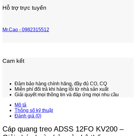
Hỗ trợ trực tuyến
Mr.Cao - 0982315512
Cam kết
Đảm bảo hàng chính hãng, đầy đủ CO, CQ
Miễn phí đổi trả khi hàng lỗi từ nhà sản xuất
Giải quyết mọi thông tin và đáp ứng mọi nhu cầu
Mô tả
Thông số kỹ thuật
Đánh giá (0)
Cáp quang treo ADSS 12FO KV200 –