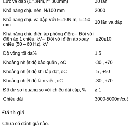
Lực va đập (E=3Nm, r= 300mm)
30 lần
Khả năng chịu nén, N/100 mm
2000
Khả năng chịu va đập Với E=10N.m, r=150
10 lần va đập
mm
Khả năng chịu điện áp phóng điện:– Đối với
điện áp 1 chiều, kV– Đối với điện áp xoay
≥20≥10
chiều (50 – 60 Hz), kV
Độ võng tối đa%
1,5
Khoảng nhiệt độ bảo quản , oC
-30 , +70
Khoảng nhiệt độ khi lắp đặt, oC
-5 , +50
Khoảng nhiệt độ làm việc, oC
-30 , +70
Độ dư sợi quang so với chiều dài cáp, %
≥ 1
Chiều dài
3000-5000m/cu
Đánh giá
Chưa có đánh giá nào.