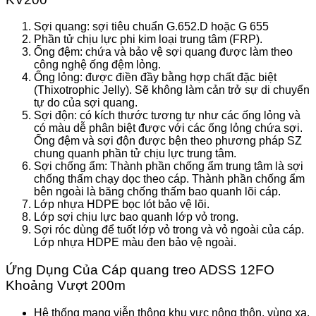
Sợi quang: sợi tiêu chuẩn G.652.D hoặc G 655
Phần tử chịu lực phi kim loại trung tâm (FRP).
Ống đệm: chứa và bảo vệ sợi quang được làm theo
công nghệ ống đệm lỏng.
Ống lỏng: được điền đầy bằng hợp chất đặc biệt
(Thixotrophic Jelly). Sẽ không làm cản trở sự di chuyển
tự do của sợi quang.
Sợi độn: có kích thước tương tự như các ống lỏng và
có màu dễ phân biệt được với các ống lỏng chứa sợi.
Ống đệm và sợi độn được bện theo phương pháp SZ
chung quanh phần tử chịu lực trung tâm.
Sợi chống ẩm: Thành phần chống ẩm trung tâm là sợi
chống thấm chạy dọc theo cáp. Thành phần chống ẩm
bên ngoài là băng chống thấm bao quanh lõi cáp.
Lớp nhựa HDPE bọc lót bảo vệ lõi.
Lớp sợi chịu lực bao quanh lớp vỏ trong.
Sợi róc dùng để tuốt lớp vỏ trong và vỏ ngoài của cáp.
Lớp nhựa HDPE màu đen bảo vệ ngoài.
Ứng Dụng Của Cáp quang treo ADSS 12FO
Khoảng Vượt 200m
Hệ thống mạng viễn thông khu vực nông thôn, vùng xa.