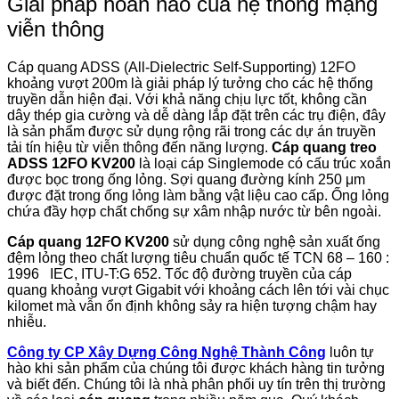
Giải pháp hoàn hảo của hệ thống mạng
viễn thông
Cáp quang ADSS (All-Dielectric Self-Supporting) 12FO
khoảng vượt 200m là giải pháp lý tưởng cho các hệ thống
truyền dẫn hiện đại. Với khả năng chịu lực tốt, không cần
dây thép gia cường và dễ dàng lắp đặt trên các trụ điện, đây
là sản phẩm được sử dụng rộng rãi trong các dự án truyền
tải tín hiệu từ viễn thông đến năng lượng.
Cáp quang treo
ADSS 12FO KV200
là loại cáp Singlemode có cấu trúc xoắn
được bọc trong ống lỏng. Sợi quang đường kính 250 μm
được đặt trong ống lỏng làm bằng vật liệu cao cấp. Ống lỏng
chứa đầy hợp chất chống sự xâm nhập nước từ bên ngoài.
Cáp quang 12FO KV200
sử dụng công nghệ sản xuất ống
đệm lỏng theo chất lượng tiêu chuẩn quốc tế TCN 68 – 160 :
1996 IEC, ITU-T:G 652. Tốc độ đường truyền của cáp
quang khoảng vượt Gigabit với khoảng cách lên tới vài chục
kilomet mà vẫn ổn định không sảy ra hiện tượng chậm hay
nhiễu.
Công ty CP Xây Dựng Công Nghệ Thành Công
luôn tự
hào khi sản phẩm của chúng tôi được khách hàng tin tưởng
và biết đến. Chúng tôi là nhà phân phối uy tín trên thị trường