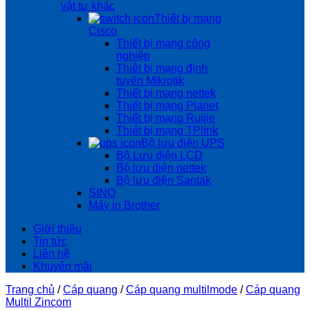
vật tư khác
Thiết bị mạng
Cisco
Thiết bị mạng công
nghiệp
Thiêt bị mạng định
tuyến Mikrotik
Thiết bị mạng nettek
Thiết bị mạng Planet
Thiết bị mạng Ruijie
Thiết bị mạng TPlink
Bộ lưu điện UPS
Bộ Lưu điện LCD
Bộ lưu điện nettek
Bộ lưu điện Santak
SINO
Máy in Brother
Giới thiệu
Tin tức
Liên hệ
Khuyến mãi
Trang chủ
/
Cáp quang
/
Cáp quang multilmode
/
Cáp quang
Multil Zincom