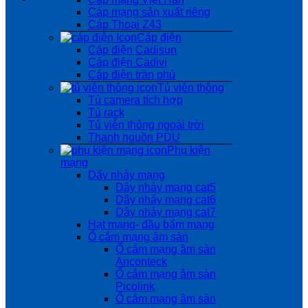
Cáp mạng sản xuất riêng
Cáp Thoại Z43
Cáp điện
Cáp điện Cadisun
Cáp điện Cadivi
Cáp điện trần phú
Tủ viễn thông
Tủ camera tích hợp
Tủ rack
Tủ viễn thông ngoài trời
Thanh nguồn PDU
Phụ kiện
mạng
Dẩy nhảy mạng
Dây nhảy mạng cat5
Dây nhảy mạng cat6
Dây nhảy mạng cat7
Hạt mạng- đầu bấm mạng
Ổ cắm mạng âm sàn
Ổ cắm mạng âm sàn
Anconteck
Ổ cắm mạng âm sàn
Picolink
Ổ cắm mạng âm sàn