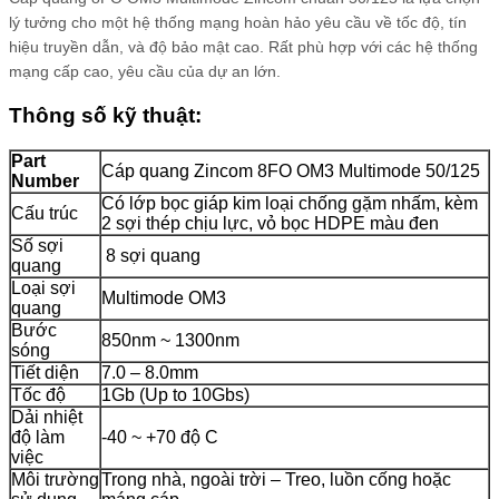
lý tưởng cho một hệ thống mạng hoàn hảo yêu cầu về tốc độ, tín
hiệu truyền dẫn, và độ bảo mật cao. Rất phù hợp với các hệ thống
mạng cấp cao, yêu cầu của dự an lớn.
Thông số kỹ thuật:
Part
Cáp quang Zincom 8FO OM3 Multimode 50/125
Number
Có lớp bọc giáp kim loại chống gặm nhấm, kèm
Cấu trúc
2 sợi thép chịu lực, vỏ bọc HDPE màu đen
Số sợi
8 sợi quang
quang
Loại sợi
Multimode OM3
quang
Bước
850nm ~ 1300nm
sóng
Tiết diện
7.0 – 8.0mm
Tốc độ
1Gb (Up to 10Gbs)
Dải nhiệt
độ làm
-40 ~ +70 độ C
việc
Môi trường
Trong nhà, ngoài trời – Treo, luồn cống hoặc