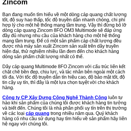
Zincom
Bạn đang muốn tìm hiểu về một dòng cáp quang chất lượng
tốt, độ suy hao thấp, tốc độ truyền dẫn nhanh chóng, chi phí
hợp lý cho một hệ thống mạng tầm trung. Vậy thì đừng bỏ lỡ
dòng cáp quang Zincom 8FO OM3 Multimode sẽ đáp ứng
đầy đủ nhưng nhu cầu của khách hàng cho một hệ thống
mạng tầm trung. Để có một sản phẩm cáp chất lượng đều
được nhà máy sản xuất Zincom sản xuất trên dây truyền
hiện đại, thử nghiệm nhiều lần đem đến cho khách hàng
dòng sản phẩm chất lượng nhất có thể.
Dây cáp quang Multimode 8FO Zincom với cấu trúc liên kết
chặt chẽ bền đẹp, chịu lực, và tác nhân bên ngoài một cách
tối đa. Với tốc độ truyền dẫn tín hiệu cao, độ bảo mật tốt, độ
tin cậy uy tín, thì đây là một lựa chọn tuyệt vời cho khách
hàng.
Công ty CP Xây Dựng Công Nghệ Thành Công
luôn tự
hào khi sản phẩm của chúng tôi được khách hàng tin tưởng
và biết đến. Chúng tôi là nhà phân phối uy tín trên thị trường
về các loại
cáp quang
trong nhiều năm qua. Quý khách
hàng có nhu cầu sử dụng hay tìm hiểu về sản phẩm hãy liên
hệ ngay với chúng tôi.