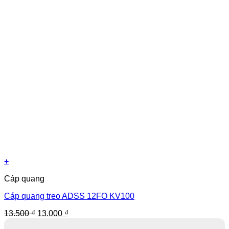
+
Cáp quang
Cáp quang treo ADSS 12FO KV100
Giá
Giá
13.500
₫
13.000
₫
gốc
hiện