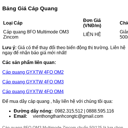
Bảng Giá Cáp Quang
Đơn Giá
Loại Cáp
Chi
(VNĐ/m)
Cáp quang 8FO Multimode OM3
Giả
LIÊN HỆ
Zincom
50
Lưu ý:
Giá có thể thay đổi theo biến động thị trường. Liên hệ
ngay để nhận báo giá mới nhất!
Các sản phẩm liên quan:
Cáp quang GYXTW 4FO OM2
Cáp quang GYXTW 4FO OM3
Cáp quang GYXTW 4FO OM4
Để mua dây cáp quang , hãy liên hệ với chúng tôi qua:
Đường dây nóng:
0982.315.512 | 0888.595.116
Email:
vienthongthanhcongtc@gmail.com
Cáp quang 8FO OM3 Multimode Zincom chuẩn 50/125 là lựa chọn