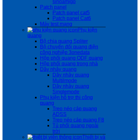
sinoamigo
Patch panel
Patch panel cat5
Patch panel Cat6
Máy test mạng
Phụ kiện
quang
Bộ chia quang Spliter
Bộ chuyển đổi quang điện
công nghiệp 3onedata
Hộp phối quang ODF quang
Hộp phối quang trong nhà
Dây nhảy quang
Dây nhảy quang
Multilmode
Dây nhảy quang
Singlemode
Phụ kiện hỗ trợ thi công
quang
Treo néo cáp quang
ADSS
Treo néo cáp quang F8
Tủ phối quang ngoài
trời
Thiết bị và