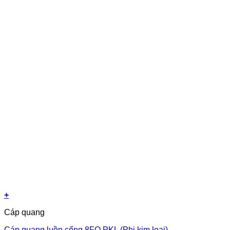
+
Cáp quang
Cáp quang luồn cống 8FO PKL (Phi kim loại)