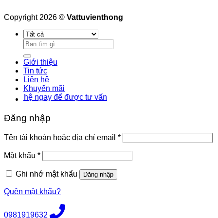
Copyright 2026 ©
Vattuvienthong
Tìm
kiếm:
Giới thiệu
Tin tức
Liên hệ
Khuyến mãi
ệ ngay để được tư vấn
Đăng nhập
Bắt
Tên tài khoản hoặc địa chỉ email
*
buộc
Bắt
Mật khẩu
*
buộc
Ghi nhớ mật khẩu
Đăng nhập
Quên mật khẩu?
0981919632