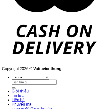
Copyright 2026 ©
Vattuvienthong
Tìm
kiếm:
Giới thiệu
Tin tức
Liên hệ
Khuyến mãi
ệ ngay để được tư vấn