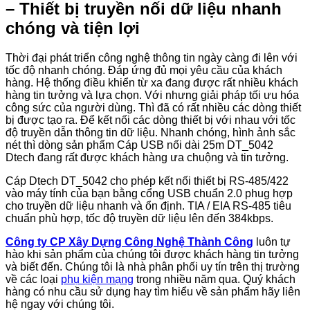
– Thiết bị truyền nối dữ liệu nhanh
chóng và tiện lợi
Thời đại phát triển công nghệ thông tin ngày càng đi lên với
tốc độ nhanh chóng. Đáp ứng đủ mọi yêu cầu của khách
hàng. Hệ thống điều khiển từ xa đang được rất nhiều khách
hàng tin tưởng và lựa chọn. Với nhưng giải pháp tối ưu hóa
công sức của người dùng. Thì đã có rất nhiều các dòng thiết
bị được tạo ra. Để kết nối các dòng thiết bị với nhau với tốc
độ truyền dẫn thông tin dữ liệu. Nhanh chóng, hình ảnh sắc
nét thì dòng sản phẩm Cáp USB nối dài 25m DT_5042
Dtech đang rất được khách hàng ưa chuộng và tin tưởng.
Cáp Dtech DT_5042 cho phép kết nối thiết bị RS-485/422
vào máy tính của bạn bằng cổng USB chuẩn 2.0 phug hợp
cho truyền dữ liệu nhanh và ổn định. TIA / EIA RS-485 tiêu
chuẩn phù hợp, tốc độ truyền dữ liệu lên đến 384kbps.
Công ty CP Xây Dựng Công Nghệ Thành Công
luôn tự
hào khi sản phẩm của chúng tôi được khách hàng tin tưởng
và biết đến. Chúng tôi là nhà phân phối uy tín trên thị trường
về các loại
phụ kiện mạng
trong nhiều năm qua. Quý khách
hàng có nhu cầu sử dụng hay tìm hiểu về sản phẩm hãy liên
hệ ngay với chúng tôi.