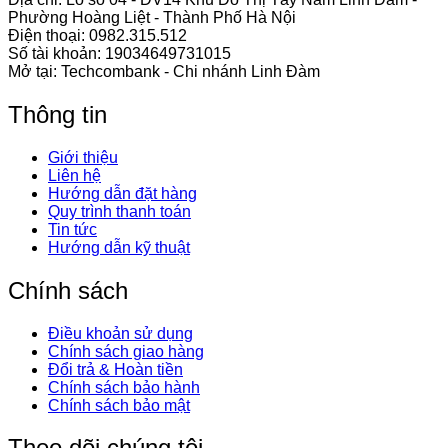
Phường Hoàng Liệt - Thành Phố Hà Nội
Điện thoại:
0982.315.512
Số tài khoản: 19034649731015
Mở tại: Techcombank - Chi nhánh Linh Đàm
Thông tin
Giới thiệu
Liên hệ
Hướng dẫn đặt hàng
Quy trình thanh toán
Tin tức
Hướng dẫn kỹ thuật
Chính sách
Điều khoản sử dụng
Chính sách giao hàng
Đổi trả & Hoàn tiền
Chính sách bảo hành
Chính sách bảo mật
Theo dõi chúng tôi