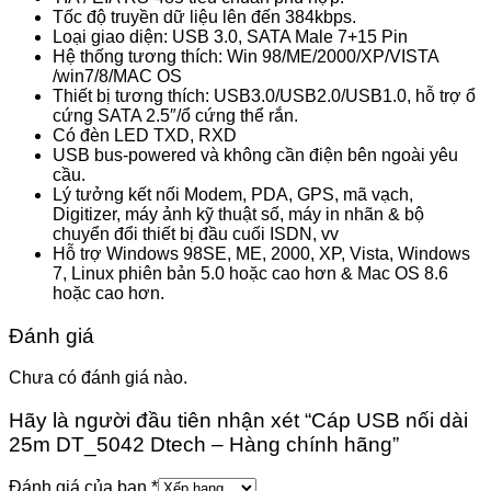
Tốc độ truyền dữ liệu lên đến 384kbps.
Loại giao diện: USB 3.0, SATA Male 7+15 Pin
Hệ thống tương thích: Win 98/ME/2000/XP/VISTA
/win7/8/MAC OS
Thiết bị tương thích: USB3.0/USB2.0/USB1.0, hỗ trợ ổ
cứng SATA 2.5″/ổ cứng thể rắn.
Có đèn LED TXD, RXD
USB bus-powered và không cần điện bên ngoài yêu
cầu.
Lý tưởng kết nối Modem, PDA, GPS, mã vạch,
Digitizer, máy ảnh kỹ thuật số, máy in nhãn & bộ
chuyển đổi thiết bị đầu cuối ISDN, vv
Hỗ trợ Windows 98SE, ME, 2000, XP, Vista, Windows
7, Linux phiên bản 5.0 hoặc cao hơn & Mac OS 8.6
hoặc cao hơn.
Đánh giá
Chưa có đánh giá nào.
Hãy là người đầu tiên nhận xét “Cáp USB nối dài
25m DT_5042 Dtech – Hàng chính hãng”
Đánh giá của bạn
*