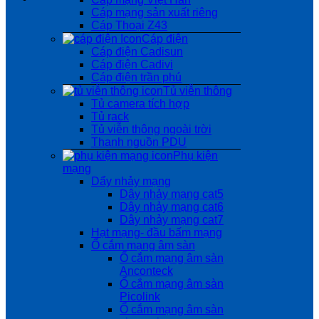
Cáp mạng sản xuất riêng
Cáp Thoại Z43
Cáp điện
Cáp điện Cadisun
Cáp điện Cadivi
Cáp điện trần phú
Tủ viễn thông
Tủ camera tích hợp
Tủ rack
Tủ viễn thông ngoài trời
Thanh nguồn PDU
Phụ kiện
mạng
Dẩy nhảy mạng
Dây nhảy mạng cat5
Dây nhảy mạng cat6
Dây nhảy mạng cat7
Hạt mạng- đầu bấm mạng
Ổ cắm mạng âm sàn
Ổ cắm mạng âm sàn
Anconteck
Ổ cắm mạng âm sàn
Picolink
Ổ cắm mạng âm sàn