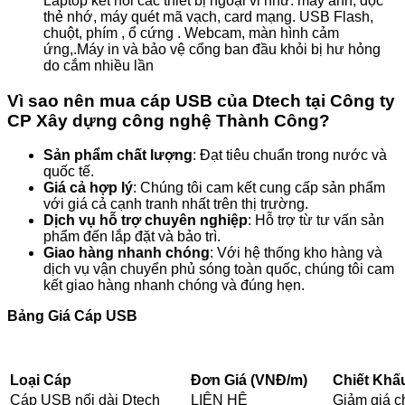
Laptop kết nối các thiết bị ngoại vi như: máy ảnh, đọc
thẻ nhớ, máy quét mã vạch, card mạng. USB Flash,
chuột, phím , ổ cứng . Webcam, màn hình cảm
ứng,.Máy in và bảo vệ cổng ban đầu khỏi bị hư hỏng
do cắm nhiều lần
Vì sao nên mua cáp USB của Dtech tại Công ty
CP Xây dựng công nghệ Thành Công?
Sản phẩm chất lượng
: Đạt tiêu chuẩn trong nước và
quốc tế.
Giá cả hợp lý
: Chúng tôi cam kết cung cấp sản phẩm
với giá cả cạnh tranh nhất trên thị trường.
Dịch vụ hỗ trợ chuyên nghiệp
: Hỗ trợ từ tư vấn sản
phẩm đến lắp đặt và bảo trì.
Giao hàng nhanh chóng
: Với hệ thống kho hàng và
dịch vụ vận chuyển phủ sóng toàn quốc, chúng tôi cam
kết giao hàng nhanh chóng và đúng hẹn.
Bảng Giá Cáp USB
Loại Cáp
Đơn Giá (VNĐ/m)
Chiết Khấu
Cáp USB nối dài Dtech
LIÊN HỆ
Giảm giá c