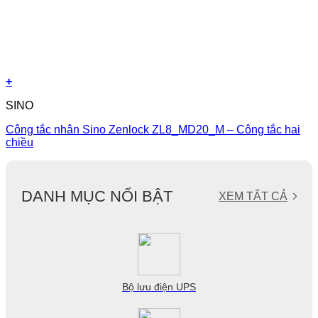
+
SINO
Công tắc nhân Sino Zenlock ZL8_MD20_M – Công tắc hai
chiều
DANH MỤC NỔI BẬT
XEM TẤT CẢ
Bộ lưu điện UPS