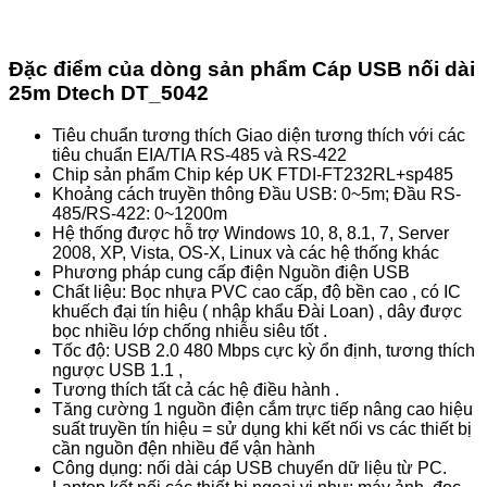
Đặc điểm của dòng sản phẩm Cáp USB nối dài
25m Dtech DT_5042
Tiêu chuẩn tương thích Giao diện tương thích với các
tiêu chuẩn EIA/TIA RS-485 và RS-422
Chip sản phẩm Chip kép UK FTDI-FT232RL+sp485
Khoảng cách truyền thông Đầu USB: 0~5m; Đầu RS-
485/RS-422: 0~1200m
Hệ thống được hỗ trợ Windows 10, 8, 8.1, 7, Server
2008, XP, Vista, OS-X, Linux và các hệ thống khác
Phương pháp cung cấp điện Nguồn điện USB
Chất liệu: Bọc nhựa PVC cao cấp, độ bền cao , có IC
khuếch đại tín hiệu ( nhập khẩu Đài Loan) , dây được
bọc nhiều lớp chống nhiễu siêu tốt .
Tốc độ: USB 2.0 480 Mbps cực kỳ ổn định, tương thích
ngược USB 1.1 ,
Tương thích tất cả các hệ điều hành .
Tăng cường 1 nguồn điện cắm trực tiếp nâng cao hiệu
suất truyền tín hiệu = sử dụng khi kết nối vs các thiết bị
cần nguồn đện nhiều để vận hành
Công dụng: nối dài cáp USB chuyển dữ liệu từ PC.