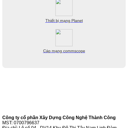
Thiết bị mạng Planet
Cáp mạng commscope
Công ty cổ phần Xây Dựng Công Nghệ Thành Công
MST: 0700796637
Địa chỉ: Lô số 04 - DV14 Khu Đô Thị Tây Nam Linh Đàm -