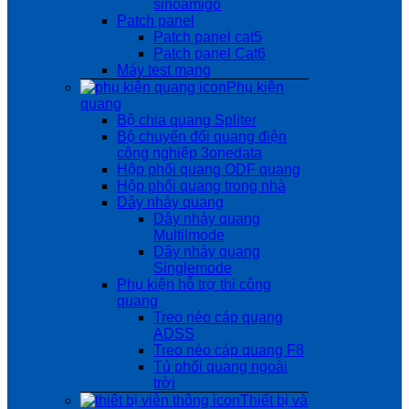
sinoamigo
Patch panel
Patch panel cat5
Patch panel Cat6
Máy test mạng
Phụ kiện
quang
Bộ chia quang Spliter
Bộ chuyển đổi quang điện
công nghiệp 3onedata
Hộp phối quang ODF quang
Hộp phối quang trong nhà
Dây nhảy quang
Dây nhảy quang
Multilmode
Dây nhảy quang
Singlemode
Phụ kiện hỗ trợ thi công
quang
Treo néo cáp quang
ADSS
Treo néo cáp quang F8
Tủ phối quang ngoài
trời
Thiết bị và