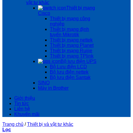
vật tư khác
Thiết bị mạng
Cisco
Thiết bị mạng công
nghiệp
Thiêt bị mạng định
tuyến Mikrotik
Thiết bị mạng nettek
Thiết bị mạng Planet
Thiết bị mạng Ruijie
Thiết bị mạng TPlink
Bộ lưu điện UPS
Bộ Lưu điện LCD
Bộ lưu điện nettek
Bộ lưu điện Santak
SINO
Máy in Brother
Giới thiệu
Tin tức
Liên hệ
Khuyến mãi
Trang chủ
/
Thiết bị và vật tư khác
Lọc