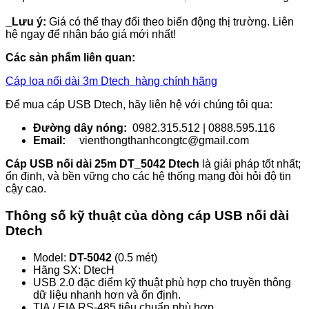
_Lưu ý:
Giá có thể thay đổi theo biến động thị trường. Liên
hệ ngay để nhận báo giá mới nhất!
Các sản phẩm liên quan:
Cáp loa nối dài 3m Dtech hàng chính hãng
Để mua cáp USB Dtech, hãy liên hệ với chúng tôi qua:
Đường dây nóng:
0982.315.512 | 0888.595.116
Email:
vienthongthanhcongtc@gmail.com
Cáp USB nối dài 25m DT_5042 Dtech
là giải pháp tốt nhất;
ổn định, và bền vững cho các hệ thống mạng đòi hỏi độ tin
cậy cao.
Thông số kỹ thuật của dòng cáp USB nối dài
Dtech
Model:
DT-5042
(0.5 mét)
Hãng SX: DtecH
USB 2.0 đặc điểm kỹ thuật phù hợp cho truyền thông
dữ liệu nhanh hơn và ổn định.
TIA / EIA RS-485 tiêu chuẩn phù hợp.