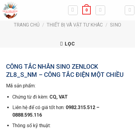
Bỏ
0
qua
nội
TRANG CHỦ
/
THIẾT BỊ VÀ VẬT TƯ KHÁC
/
SINO
dung
LỌC
CÔNG TẮC NHÂN SINO ZENLOCK
ZL8_S_NM – CÔNG TẮC ĐIỆN MỘT CHIỀU
Mã sản phẩm:
Chứng từ đi kèm:
CQ, VAT
Liên hệ để có giá tốt hơn:
0982.315.512 –
0888.595.116
Thông số kỹ thuật: