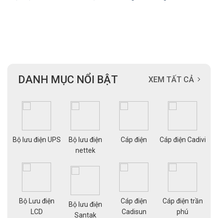
DANH MỤC NỔI BẬT
XEM TẤT CẢ
ạng
Bộ lưu điện UPS
Bộ lưu điện
Cáp điện
Cáp điện Cadivi
Cá
nettek
Bộ Lưu điện
Cáp điện
Cáp điện trần
g
Bộ lưu điện
Cá
LCD
Cadisun
phú
pe
Santak
a