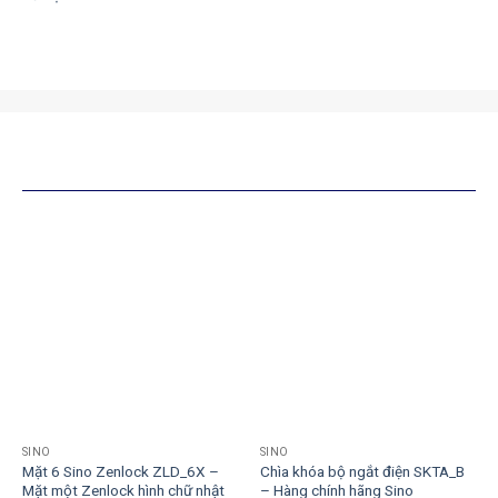
SẢN PHẨM TƯƠNG TỰ
SINO
SINO
Mặt 6 Sino Zenlock ZLD_6X –
Chìa khóa bộ ngắt điện SKTA_B
Mặt một Zenlock hình chữ nhật
– Hàng chính hãng Sino