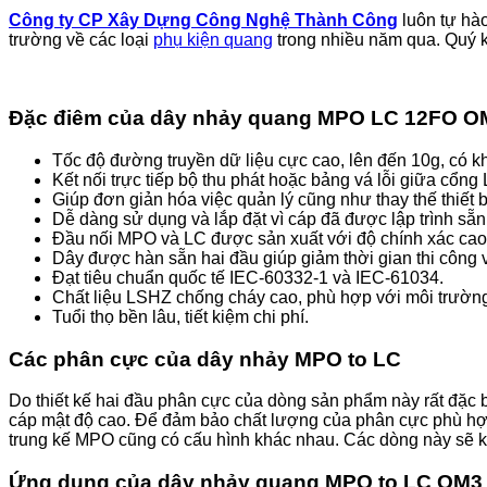
Công ty CP Xây Dựng Công Nghệ Thành Công
luôn tự hà
trường về các loại
phụ kiện quang
trong nhiều năm qua. Quý k
Đặc điêm của dây nhảy quang MPO LC 12FO O
Tốc độ đường truyền dữ liệu cực cao, lên đến 10g, có k
Kết nối trực tiếp bộ thu phát hoặc bảng vá lỗi giữa cổn
Giúp đơn giản hóa việc quản lý cũng như thay thế thiết b
Dễ dàng sử dụng và lắp đặt vì cáp đã được lập trình sẵn
Đầu nối MPO và LC được sản xuất với độ chính xác cao, 
Dây được hàn sẵn hai đầu giúp giảm thời gian thi công v
Đạt tiêu chuẩn quốc tế IEC-60332-1 và IEC-61034.
Chất liệu LSHZ chống cháy cao, phù hợp với môi trường
Tuổi thọ bền lâu, tiết kiệm chi phí.
Các phân cực của dây nhảy MPO to LC
Do thiết kế hai đầu phân cực của dòng sản phẩm này rất đặc b
cáp mật độ cao. Để đảm bảo chất lượng của phân cực phù hợp
trung kế MPO cũng có cấu hình khác nhau. Các dòng này sẽ k
Ứng dụng của dây nhảy quang MPO to LC OM3