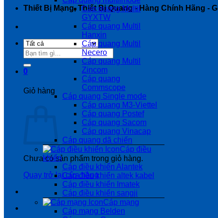
Thiết Bị Mạng, Thiết Bị Quang - Hàng Chính Hãng - Gi
Cáp quang Multil
GYXTW
Cáp quang Multil
Hanxin
Cáp quang Multil
Tìm
Necero
kiếm:
Cáp quang Multil
Zincom
0
Cáp quang
Commscope
Giỏ hàng
Cáp quang Single mode
Cáp quang M3-Viettel
Cáp quang Postef
Cáp quang Sacom
Cáp quang Vinacap
Cáp quang dã chiến
Cáp điều
khiển
Chưa có sản phẩm trong giỏ hàng.
Cáp điều khiển Alantek
Quay trở lại cửa hàng
Cáp điều khiển altek kabel
Cáp điều khiển Imatek
Cáp điều khiển sangji
Cáp mạng
Cáp mạng Belden