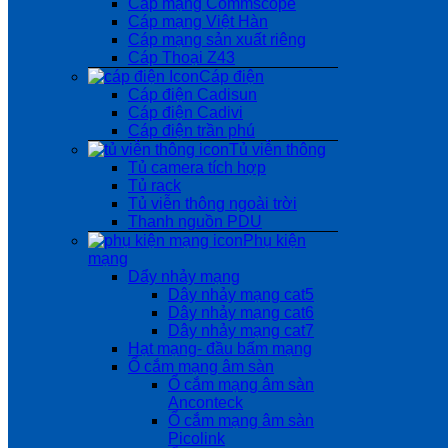
Cáp mạng Commscope
Cáp mạng Việt Hàn
Cáp mạng sản xuất riêng
Cáp Thoại Z43
Cáp điện
Cáp điện Cadisun
Cáp điện Cadivi
Cáp điện trần phú
Tủ viễn thông
Tủ camera tích hợp
Tủ rack
Tủ viễn thông ngoài trời
Thanh nguồn PDU
Phụ kiện
mạng
Dẩy nhảy mạng
Dây nhảy mạng cat5
Dây nhảy mạng cat6
Dây nhảy mạng cat7
Hạt mạng- đầu bấm mạng
Ổ cắm mạng âm sàn
Ổ cắm mạng âm sàn
Anconteck
Ổ cắm mạng âm sàn
Picolink