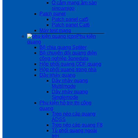
Ổ cắm mạng âm sàn
sinoamigo
Patch panel
Patch panel cat5
Patch panel Cat6
Máy test mạng
Phụ kiện
quang
Bộ chia quang Spliter
Bộ chuyển đổi quang điện
công nghiệp 3onedata
Hộp phối quang ODF quang
Hộp phối quang trong nhà
Dây nhảy quang
Dây nhảy quang
Multilmode
Dây nhảy quang
Singlemode
Phụ kiện hỗ trợ thi công
quang
Treo néo cáp quang
ADSS
Treo néo cáp quang F8
Tủ phối quang ngoài
trời