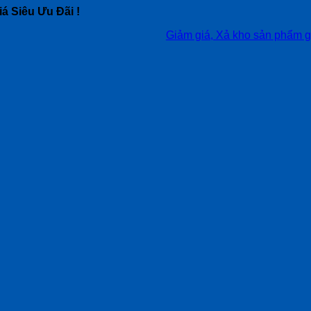
á Siêu Ưu Đãi !
Giảm giá, Xả kho sản phẩm giá siêu tố