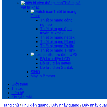
Thiết bị và
vật tư khác
Thiết bị mạng
Cisco
Thiết bị mạng công
nghiệp
Thiêt bị mạng định
tuyến Mikrotik
Thiết bị mạng nettek
Thiết bị mạng Planet
Thiết bị mạng Ruijie
Thiết bị mạng TPlink
Bộ lưu điện UPS
Bộ Lưu điện LCD
Bộ lưu điện nettek
Bộ lưu điện Santak
SINO
Máy in Brother
Giới thiệu
Tin tức
Liên hệ
Khuyến mãi
Trang chủ
/
Phụ kiện quang
/
Dây nhảy quang
/
Dây nhảy qua