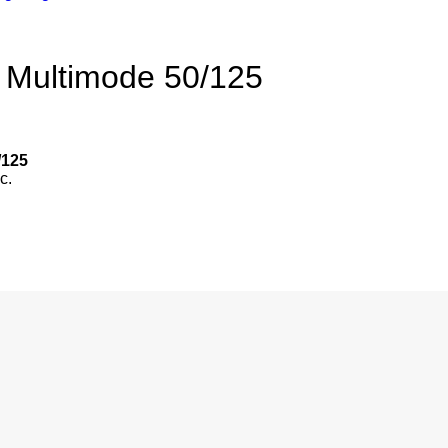
Multimode 50/125
/125
c.