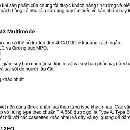
o khi sản phẩm của chúng tôi được khách hàng tin tưởng và biết 
hách hàng có nhu cầu sử dụng hay tìm hiểu về sản phẩm hãy li
M3 Multimode
hi còn có thể hỗ trợ lên đến 40G/100G ở khoảng cách ngắn.
g LC và đường trục MPO.
ị.
.
giảm suy hao chèn (insertion loss) và suy hao phản xạ, đảm bảo
à sai sót do người lắp đặt.
 khắc nhiệt
iệt nên cũng được phân loại theo từng type khác nhau. Các vấn
 với từng type theo chuẩn TIA 568 được gọi là Type A, Type 
ết nối với các cassettes khác nhau và dây vá sợi quang để đ
 12FO