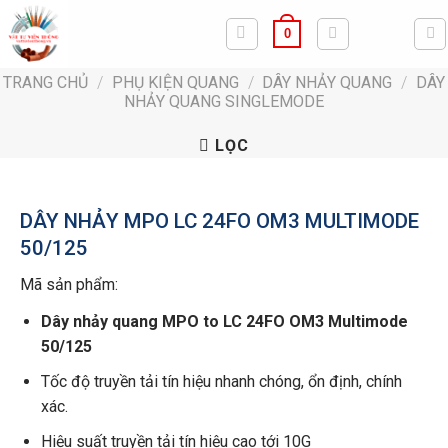
Bỏ
0
qua
nội
TRANG CHỦ
/
PHỤ KIỆN QUANG
/
DÂY NHẢY QUANG
/
DÂY
dung
NHẢY QUANG SINGLEMODE
LỌC
DÂY NHẢY MPO LC 24FO OM3 MULTIMODE
50/125
Mã sản phẩm:
Dây nhảy quang MPO to LC 24FO OM3 Multimode
50/125
Tốc độ truyền tải tín hiệu nhanh chóng, ổn định, chính
xác.
Hiệu suất truyền tải tín hiệu cao tới 10G