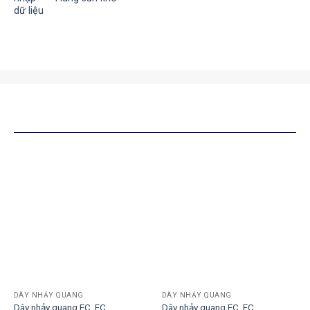
SẢN PHẨM TƯƠNG TỰ
DÂY NHẢY QUANG
DÂY NHẢY QUANG
Dây nhảy quang FC_FC
Dây nhảy quang FC_FC