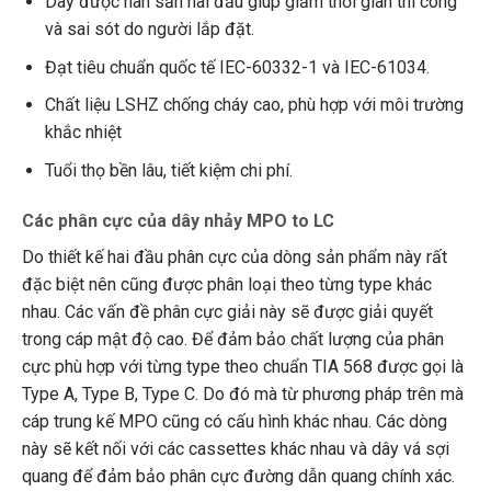
Dây được hàn sẵn hai đầu giúp giảm thời gian thi công
và sai sót do người lắp đặt.
Đạt tiêu chuẩn quốc tế IEC-60332-1 và IEC-61034.
Chất liệu LSHZ chống cháy cao, phù hợp với môi trường
khắc nhiệt
Tuổi thọ bền lâu, tiết kiệm chi phí.
Các phân cực của dây nhảy MPO to LC
Do thiết kế hai đầu phân cực của dòng sản phẩm này rất
đặc biệt nên cũng được phân loại theo từng type khác
nhau. Các vấn đề phân cực giải này sẽ được giải quyết
trong cáp mật độ cao. Để đảm bảo chất lượng của phân
cực phù hợp với từng type theo chuẩn TIA 568 được gọi là
Type A, Type B, Type C. Do đó mà từ phương pháp trên mà
cáp trung kế MPO cũng có cấu hình khác nhau. Các dòng
này sẽ kết nối với các cassettes khác nhau và dây vá sợi
quang để đảm bảo phân cực đường dẫn quang chính xác.