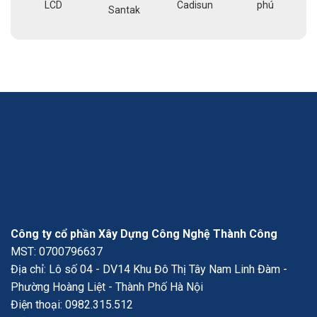
LCD
Cadisun
phú
pe
Santak
a
Công ty cổ phần Xây Dựng Công Nghệ Thành Công
MST: 0700796637
Địa chỉ: Lô số 04 - DV14 Khu Đô Thị Tây Nam Linh Đàm -
Phường Hoàng Liệt - Thành Phố Hà Nội
Điện thoại:
0982.315.512