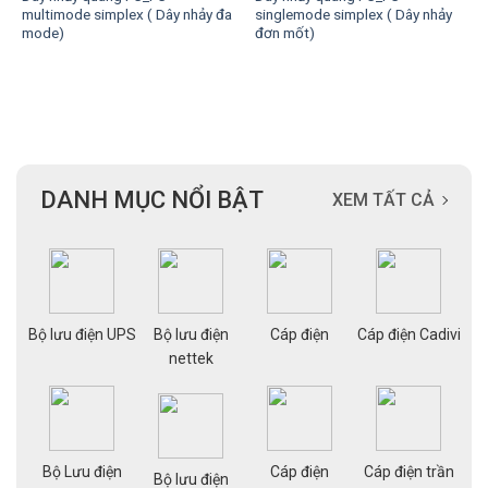
multimode simplex ( Dây nhảy đa
singlemode simplex ( Dây nhảy
mode)
đơn mốt)
DANH MỤC NỔI BẬT
XEM TẤT CẢ
ạng
Bộ lưu điện UPS
Bộ lưu điện
Cáp điện
Cáp điện Cadivi
Cá
nettek
Bộ Lưu điện
Cáp điện
Cáp điện trần
g
Bộ lưu điện
Cá