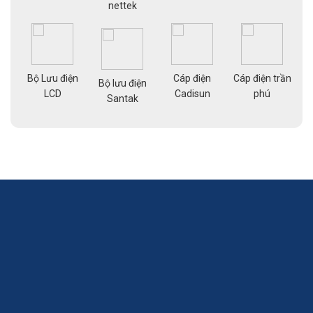
nettek
Bộ Lưu điện
Cáp điện
Cáp điện trần
g
Bộ lưu điện
Cá
LCD
Cadisun
phú
pe
Santak
a