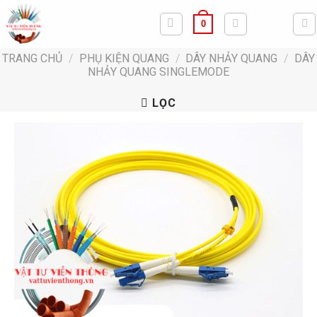
Bỏ
0
qua
nội
TRANG CHỦ
/
PHỤ KIỆN QUANG
/
DÂY NHẢY QUANG
/
DÂY
dung
NHẢY QUANG SINGLEMODE
LỌC