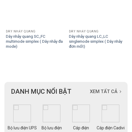
DÂY NHẢY QUANG
DÂY NHẢY QUANG
Dây nhảy quang SC_FC
Dây nhảy quang LC_LC
multimode simplex ( Dây nhảy đa
singlemode simplex ( Dây nhảy
mode)
đơn mốt)
DANH MỤC NỔI BẬT
XEM TẤT CẢ
ạng
Bộ lưu điện UPS
Bộ lưu điện
Cáp điện
Cáp điện Cadivi
Cá