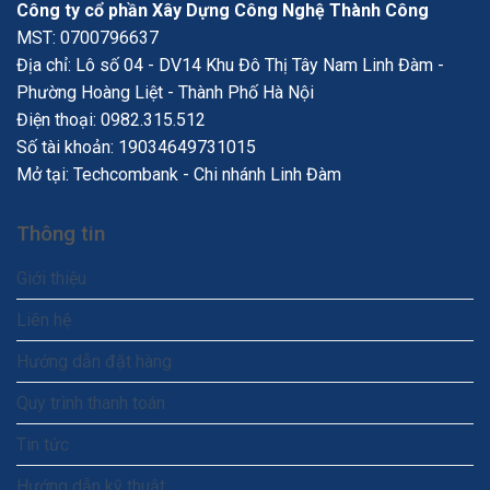
Công ty cổ phần Xây Dựng Công Nghệ Thành Công
MST: 0700796637
Địa chỉ: Lô số 04 - DV14 Khu Đô Thị Tây Nam Linh Đàm -
Phường Hoàng Liệt - Thành Phố Hà Nội
Điện thoại:
0982.315.512
Số tài khoản: 19034649731015
Mở tại: Techcombank - Chi nhánh Linh Đàm
Thông tin
Giới thiệu
Liên hệ
Hướng dẫn đặt hàng
Quy trình thanh toán
Tin tức
Hướng dẫn kỹ thuật