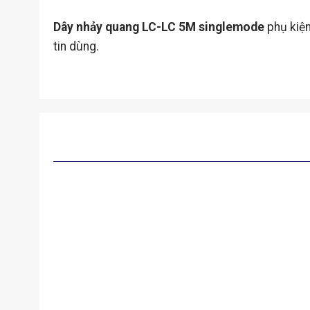
Dây nhảy quang LC-LC 5M singlemode
phụ kiệ
tin dùng.
SẢN PHẨM TƯƠNG TỰ