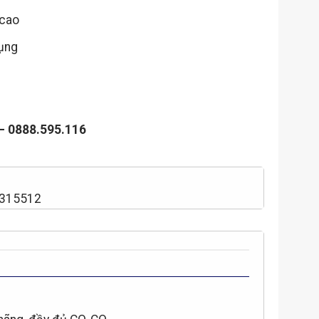
 cao
dụng
 – 0888.595.116
2315512