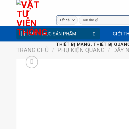
Bỏ
qua
Tìm
nội
kiếm:
dung
DANH MỤC SẢN PHẨM
GIỚI T
THIẾT BỊ MẠNG, THIẾT BỊ QUANG
TRANG CHỦ
/
PHỤ KIỆN QUANG
/
DÂY 