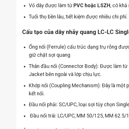
Vỏ dây được làm từ
PVC hoặc LSZH
, có khả
Tuổi thọ bền lâu, tiết kiệm được nhiều chi phí.
Cấu tạo của dây nhảy quang LC-LC Sin
Ống nối (Ferrule) cấu trúc dạng trụ rỗng đượ
giữ chặt sợi quang
Thân đầu nối (Connector Body): Được làm từ n
Jacket bên ngoài và lớp chịu lực.
Khớp nối (Coupling Mechanism): Đây là một ph
kết nối.
Đầu nối phải: SC/UPC, loại sợi tùy chọn S
Đầu nối trái: LC/UPC, MM 50/125, MM 62.5