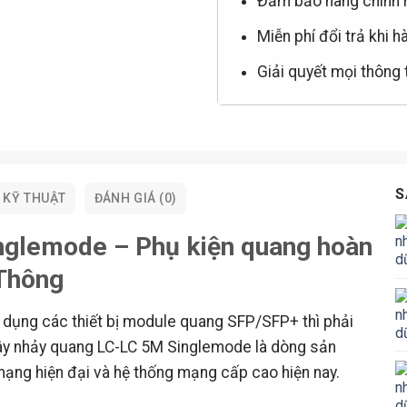
Đảm bảo hàng chính 
Miễn phí đổi trả khi h
Giải quyết mọi thông
S
 KỸ THUẬT
ĐÁNH GIÁ (0)
nglemode – Phụ kiện quang hoàn
 Thông
 dụng các thiết bị module quang SFP/SFP+ thì phải
ây nhảy quang LC-LC 5M Singlemode là dòng sản
mạng hiện đại và hệ thống mạng cấp cao hiện nay.