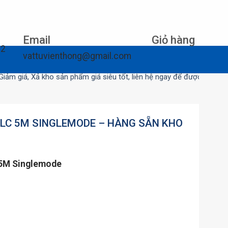
Email
Giỏ hàng
12
vattuvienthong@gmail.com
 Xả kho sản phẩm giá siêu tốt, liên hệ ngay để được tư vấn
LC 5M SINGLEMODE – HÀNG SẴN KHO
 5M Singlemode