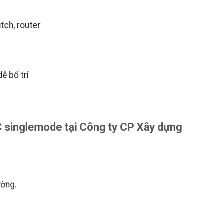
tch, router
ễ bố trí
 singlemode tại Công ty CP Xây dựng
ường.