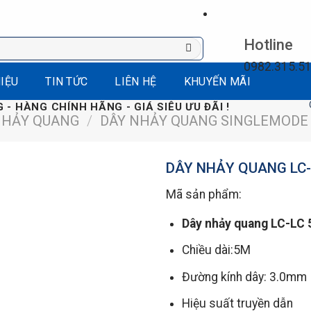
Hotline
0982.315.5
HIỆU
TIN TỨC
LIÊN HỆ
KHUYẾN MÃI
Giảm giá,
 - HÀNG CHÍNH HÃNG - GIÁ SIÊU ƯU ĐÃI !
NHẢY QUANG
/
DÂY NHẢY QUANG SINGLEMODE
DÂY NHẢY QUANG LC-
Mã sản phẩm:
Dây nhảy quang LC-LC
Chiều dài:5M
Đường kính dây: 3.0mm
Hiệu suất truyền dẫn