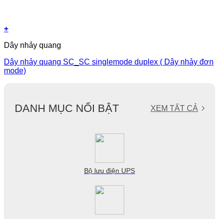
+
Dây nhảy quang
Dây nhảy quang SC_SC singlemode duplex ( Dây nhảy đơn
mode)
DANH MỤC NỔI BẬT
XEM TẤT CẢ
Bộ lưu điện UPS