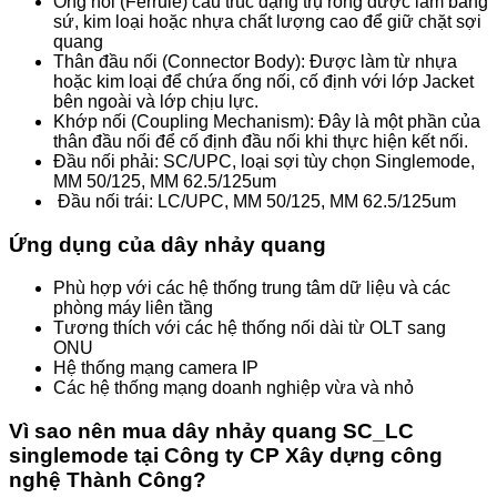
Ống nối (Ferrule) cấu trúc dạng trụ rỗng được làm bằng
sứ, kim loại hoặc nhựa chất lượng cao để giữ chặt sợi
quang
Thân đầu nối (Connector Body): Được làm từ nhựa
hoặc kim loại để chứa ống nối, cố định với lớp Jacket
bên ngoài và lớp chịu lực.
Khớp nối (Coupling Mechanism): Đây là một phần của
thân đầu nối để cố định đầu nối khi thực hiện kết nối.
Đầu nối phải: SC/UPC, loại sợi tùy chọn Singlemode,
MM 50/125, MM 62.5/125um
Đầu nối trái: LC/UPC, MM 50/125, MM 62.5/125um
Ứng dụng của dây nhảy quang
Phù hợp với các hệ thống trung tâm dữ liệu và các
phòng máy liên tầng
Tương thích với các hệ thống nối dài từ OLT sang
ONU
Hệ thống mạng camera IP
Các hệ thống mạng doanh nghiệp vừa và nhỏ
Vì sao nên mua dây nhảy quang SC_LC
singlemode tại Công ty CP Xây dựng công
nghệ Thành Công?