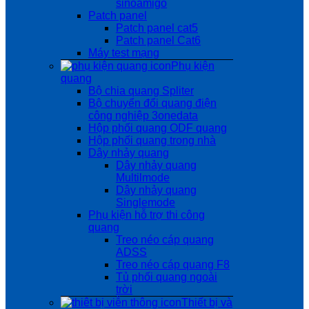
sinoamigo
Patch panel
Patch panel cat5
Patch panel Cat6
Máy test mạng
Phụ kiện
quang
Bộ chia quang Spliter
Bộ chuyển đổi quang điện
công nghiệp 3onedata
Hộp phối quang ODF quang
Hộp phối quang trong nhà
Dây nhảy quang
Dây nhảy quang
Multilmode
Dây nhảy quang
Singlemode
Phụ kiện hỗ trợ thi công
quang
Treo néo cáp quang
ADSS
Treo néo cáp quang F8
Tủ phối quang ngoài
trời
Thiết bị và