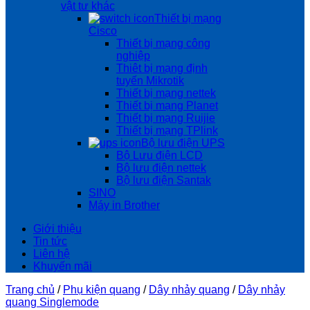
vật tư khác
Thiết bị mạng
Cisco
Thiết bị mạng công
nghiệp
Thiêt bị mạng định
tuyến Mikrotik
Thiết bị mạng nettek
Thiết bị mạng Planet
Thiết bị mạng Ruijie
Thiết bị mạng TPlink
Bộ lưu điện UPS
Bộ Lưu điện LCD
Bộ lưu điện nettek
Bộ lưu điện Santak
SINO
Máy in Brother
Giới thiệu
Tin tức
Liên hệ
Khuyến mãi
Trang chủ
/
Phụ kiện quang
/
Dây nhảy quang
/
Dây nhảy
quang Singlemode