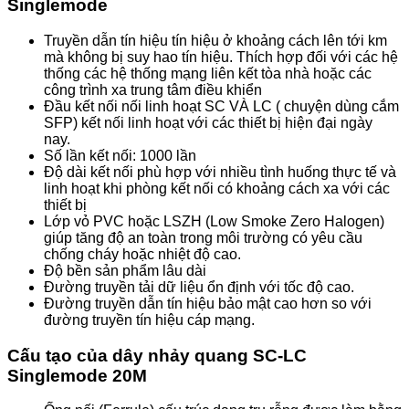
Singlemode
Truyền dẫn tín hiệu tín hiệu ở khoảng cách lên tới km
mà không bị suy hao tín hiệu. Thích hợp đối với các hệ
thống các hệ thống mạng liên kết tòa nhà hoặc các
công trình xa trung tâm điều khiển
Đầu kết nối nối linh hoạt SC VÀ LC ( chuyện dùng cắm
SFP) kết nối linh hoạt với các thiết bị hiện đại ngày
nay.
Số lần kết nối: 1000 lần
Độ dài kết nối phù hợp với nhiều tình huống thực tế và
linh hoạt khi phòng kết nối có khoảng cách xa với các
thiết bị
Lớp vỏ PVC hoặc LSZH (Low Smoke Zero Halogen)
giúp tăng độ an toàn trong môi trường có yêu cầu
chống cháy hoặc nhiệt độ cao.
Độ bền sản phẩm lâu dài
Đường truyền tải dữ liệu ổn định với tốc độ cao.
Đường truyền dẫn tín hiệu bảo mật cao hơn so với
đường truyền tín hiệu cáp mạng.
Cấu tạo của dây nhảy quang SC-LC
Singlemode 20M