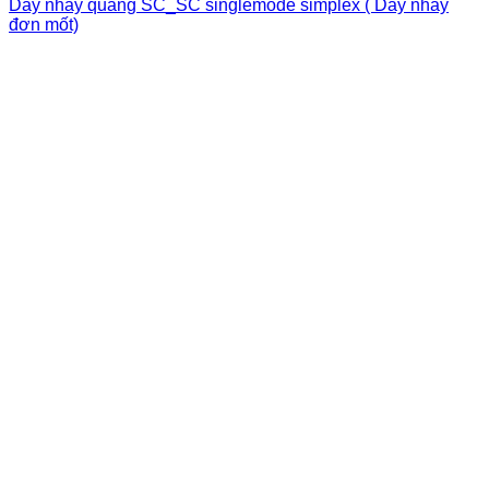
Dây nhảy quang SC_SC singlemode simplex ( Dây nhảy
đơn mốt)