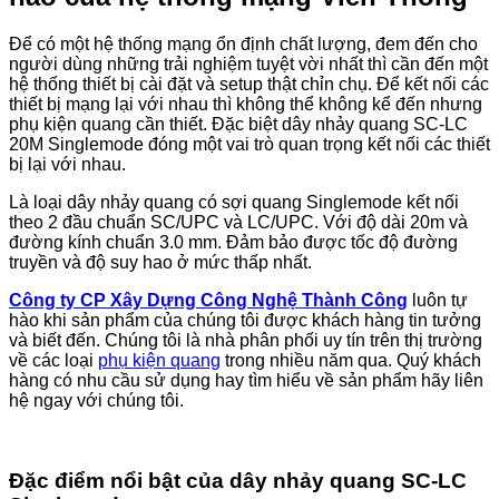
Để có một hệ thống mạng ổn định chất lượng, đem đến cho
người dùng những trải nghiệm tuyệt vời nhất thì cần đến một
hệ thống thiết bị cài đặt và setup thật chỉn chụ. Để kết nối các
thiết bị mạng lại với nhau thì không thể không kể đến nhưng
phụ kiện quang cần thiết. Đặc biệt dây nhảy quang SC-LC
20M Singlemode đóng một vai trò quan trọng kết nối các thiết
bị lại với nhau.
Là loại dây nhảy quang có sợi quang Singlemode kết nối
theo 2 đầu chuẩn SC/UPC và LC/UPC. Với độ dài 20m và
đường kính chuẩn 3.0 mm. Đảm bảo được tốc độ đường
truyền và độ suy hao ở mức thấp nhất.
Công ty CP Xây Dựng Công Nghệ Thành Công
luôn tự
hào khi sản phẩm của chúng tôi được khách hàng tin tưởng
và biết đến. Chúng tôi là nhà phân phối uy tín trên thị trường
về các loại
phụ kiện quang
trong nhiều năm qua. Quý khách
hàng có nhu cầu sử dụng hay tìm hiểu về sản phẩm hãy liên
hệ ngay với chúng tôi.
Đặc điểm nổi bật của dây nhảy quang SC-LC