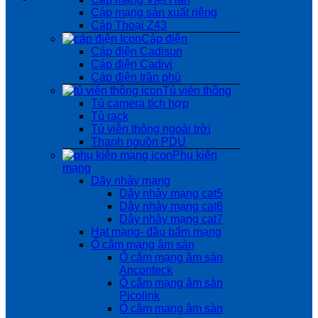
Cáp mạng sản xuất riêng
Cáp Thoại Z43
Cáp điện
Cáp điện Cadisun
Cáp điện Cadivi
Cáp điện trần phú
Tủ viễn thông
Tủ camera tích hợp
Tủ rack
Tủ viễn thông ngoài trời
Thanh nguồn PDU
Phụ kiện
mạng
Dẩy nhảy mạng
Dây nhảy mạng cat5
Dây nhảy mạng cat6
Dây nhảy mạng cat7
Hạt mạng- đầu bấm mạng
Ổ cắm mạng âm sàn
Ổ cắm mạng âm sàn
Anconteck
Ổ cắm mạng âm sàn
Picolink
Ổ cắm mạng âm sàn