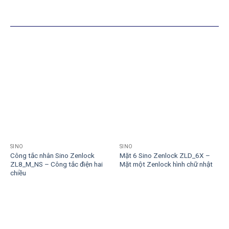
SẢN PHẨM TƯƠNG TỰ
SINO
SINO
Công tắc nhân Sino Zenlock
Mặt 6 Sino Zenlock ZLD_6X –
ZL8_M_NS – Công tắc điện hai
Mặt một Zenlock hình chữ nhật
chiều