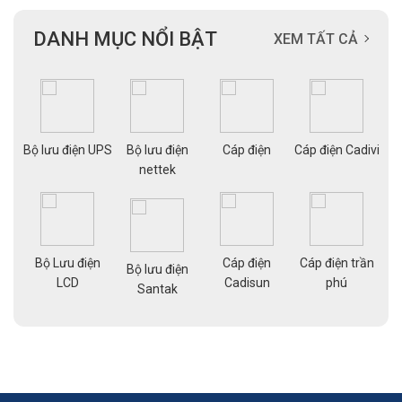
DANH MỤC NỔI BẬT
XEM TẤT CẢ
ạng
Bộ lưu điện UPS
Bộ lưu điện
Cáp điện
Cáp điện Cadivi
Cá
nettek
Bộ Lưu điện
Cáp điện
Cáp điện trần
g
Bộ lưu điện
Cá
LCD
Cadisun
phú
pe
Santak
a