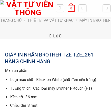
Bỏ
0
qua
nội
TRANG CHỦ
/
THIẾT BỊ VÀ VẬT TƯ KHÁC
/
MÁY IN BROTHER
dung
LỌC
GIẤY IN NHÃN BROTHER TZE TZE_261
HÀNG CHÍNH HÃNG
Mã sản phẩm:
Loại màu chữ: Black on White (chữ đen nền trắng)
Tương thích: Các loại máy Brother P-touch (PT)
Kích cỡ: 36 mm
Chiều dài: 8 mét