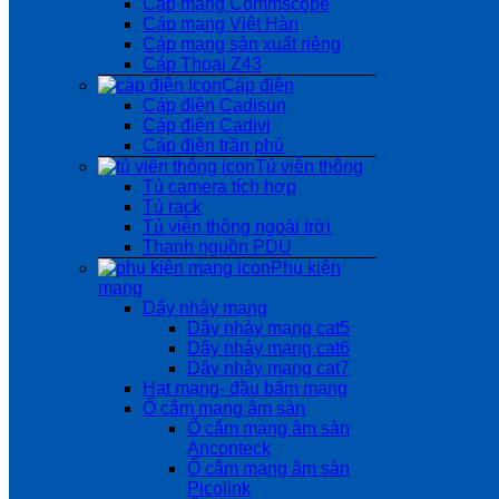
Cáp mạng Commscope
Cáp mạng Việt Hàn
Cáp mạng sản xuất riêng
Cáp Thoại Z43
Cáp điện
Cáp điện Cadisun
Cáp điện Cadivi
Cáp điện trần phú
Tủ viễn thông
Tủ camera tích hợp
Tủ rack
Tủ viễn thông ngoài trời
Thanh nguồn PDU
Phụ kiện
mạng
Dẩy nhảy mạng
Dây nhảy mạng cat5
Dây nhảy mạng cat6
Dây nhảy mạng cat7
Hạt mạng- đầu bấm mạng
Ổ cắm mạng âm sàn
Ổ cắm mạng âm sàn
Anconteck
Ổ cắm mạng âm sàn
Picolink