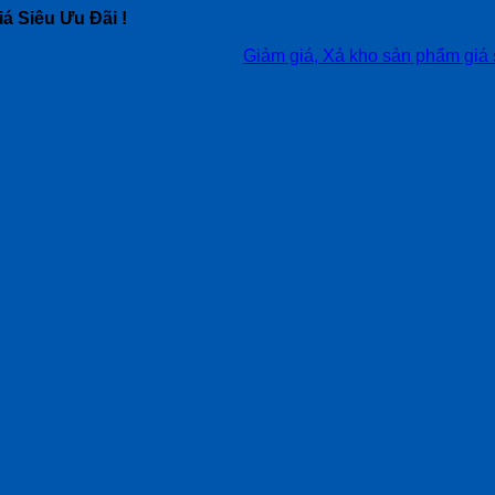
á Siêu Ưu Đãi !
Giảm giá, Xả kho sản phẩm giá siêu tốt