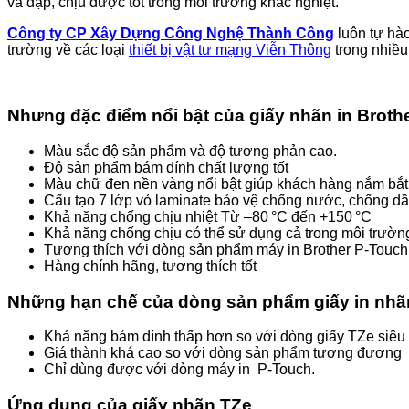
và đập, chịu được tốt trong môi trường khắc nghiệt.
Công ty CP Xây Dựng Công Nghệ Thành Công
luôn tự hà
trường về các loại
thiết bị vật tư mạng Viễn Thông
trong nhiề
Nhưng đặc điểm nổi bật của giấy nhãn in Broth
Màu sắc độ sản phẩm và độ tương phản cao.
Độ sản phẩm bám dính chất lượng tốt
Màu chữ đen nền vàng nổi bật giúp khách hàng nắm bắt 
Cấu tạo 7 lớp vỏ laminate bảo vệ chống nước, chống dầ
Khả năng chống chịu nhiệt Từ –80 °C đến +150 °C
Khả năng chống chịu có thể sử dụng cả trong môi trường 
Tương thích với dòng sản phẩm máy in Brother P‑Touch
Hàng chính hãng, tương thích tốt
Những hạn chế của dòng sản phẩm giấy in nh
Khả năng bám dính thấp hơn so với dòng giấy TZe siêu
Giá thành khá cao so với dòng sản phẩm tương đương
Chỉ dùng được với dòng máy in P‑Touch.
Ứng dụng của giấy nhãn TZe