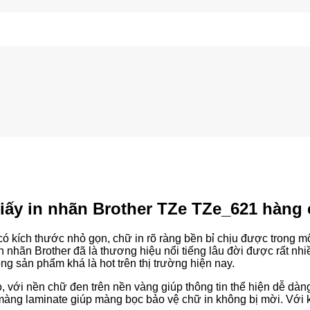
iấy in nhãn Brother TZe TZe_621 hàng
có kích thước nhỏ gọn, chữ in rõ ràng bền bỉ chịu được trong m
 nhãn Brother đã là thương hiệu nổi tiếng lâu đời được rất nhi
 sản phẩm khá là hot trên thị trường hiện nay.
ới nền chữ đen trên nền vàng giúp thông tin thể hiện dễ dàng,
 màng laminate giúp màng bọc bảo vệ chữ in không bị mời. Với 