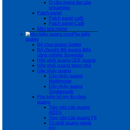
Ổ cắm mạng âm sàn
sinoamigo
Patch panel
Patch panel cat5
Patch panel Cat6
Máy test mạng
Phụ kiện
quang
Bộ chia quang Spliter
Bộ chuyển đổi quang điện
công nghiệp 3onedata
Hộp phối quang ODF quang
Hộp phối quang trong nhà
Dây nhảy quang
Dây nhảy quang
Multilmode
Dây nhảy quang
Singlemode
Phụ kiện hỗ trợ thi công
quang
Treo néo cáp quang
ADSS
Treo néo cáp quang F8
Tủ phối quang ngoài
trời