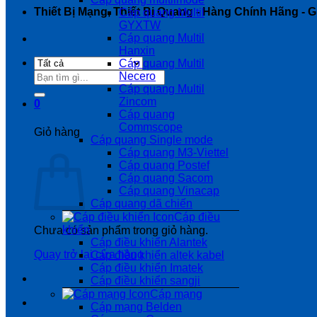
Thiết Bị Mạng, Thiết Bị Quang - Hàng Chính Hãng - Gi
Cáp quang Multil
GYXTW
Cáp quang Multil
Hanxin
Cáp quang Multil
Tìm
Necero
kiếm:
Cáp quang Multil
Zincom
0
Cáp quang
Commscope
Giỏ hàng
Cáp quang Single mode
Cáp quang M3-Viettel
Cáp quang Postef
Cáp quang Sacom
Cáp quang Vinacap
Cáp quang dã chiến
Cáp điều
khiển
Chưa có sản phẩm trong giỏ hàng.
Cáp điều khiển Alantek
Quay trở lại cửa hàng
Cáp điều khiển altek kabel
Cáp điều khiển Imatek
Cáp điều khiển sangji
Cáp mạng
Cáp mạng Belden