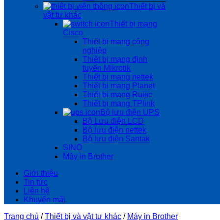
Thiết bị và
vật tư khác
Thiết bị mạng
Cisco
Thiết bị mạng công
nghiệp
Thiêt bị mạng định
tuyến Mikrotik
Thiết bị mạng nettek
Thiết bị mạng Planet
Thiết bị mạng Ruijie
Thiết bị mạng TPlink
Bộ lưu điện UPS
Bộ Lưu điện LCD
Bộ lưu điện nettek
Bộ lưu điện Santak
SINO
Máy in Brother
Giới thiệu
Tin tức
Liên hệ
Khuyến mãi
Trang chủ
/
Thiết bị và vật tư khác
/
Máy in Brother