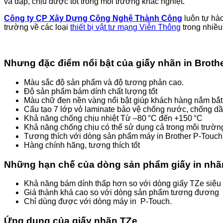
và đập, chịu được tốt trong môi trường khắc nghiệt.
Công ty CP Xây Dựng Công Nghệ Thành Công
luôn tự hà
trường về các loại
thiết bị vật tư mạng Viễn Thông
trong nhiề
Nhưng đặc điểm nổi bật của giấy nhãn in Broth
Màu sắc độ sản phẩm và độ tương phản cao.
Độ sản phẩm bám dính chất lượng tốt
Màu chữ đen nền vàng nổi bật giúp khách hàng nắm bắt 
Cấu tạo 7 lớp vỏ laminate bảo vệ chống nước, chống dầ
Khả năng chống chịu nhiệt Từ –80 °C đến +150 °C
Khả năng chống chịu có thể sử dụng cả trong môi trường 
Tương thích với dòng sản phẩm máy in Brother P‑Touch
Hàng chính hãng, tương thích tốt
Những hạn chế của dòng sản phẩm giấy in nh
Khả năng bám dính thấp hơn so với dòng giấy TZe siêu
Giá thành khá cao so với dòng sản phẩm tương đương
Chỉ dùng được với dòng máy in P‑Touch.
Ứng dụng của giấy nhãn TZe