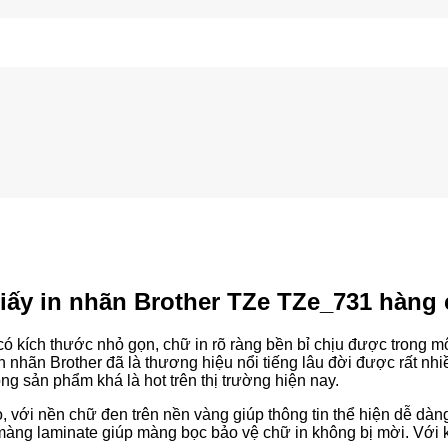
iấy in nhãn Brother TZe TZe_731 hàng
có kích thước nhỏ gọn, chữ in rõ ràng bền bỉ chịu được trong m
 nhãn Brother đã là thương hiệu nổi tiếng lâu đời được rất nhi
 sản phẩm khá là hot trên thị trường hiện nay.
ới nền chữ đen trên nền vàng giúp thông tin thể hiện dễ dàng,
 màng laminate giúp màng bọc bảo vệ chữ in không bị mời. Với 