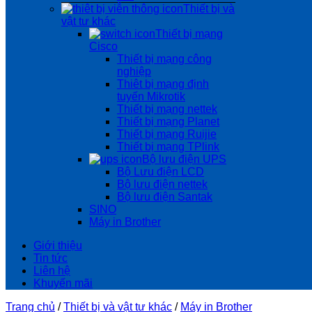
Thiết bị và
vật tư khác
Thiết bị mạng
Cisco
Thiết bị mạng công
nghiệp
Thiêt bị mạng định
tuyến Mikrotik
Thiết bị mạng nettek
Thiết bị mạng Planet
Thiết bị mạng Ruijie
Thiết bị mạng TPlink
Bộ lưu điện UPS
Bộ Lưu điện LCD
Bộ lưu điện nettek
Bộ lưu điện Santak
SINO
Máy in Brother
Giới thiệu
Tin tức
Liên hệ
Khuyến mãi
Trang chủ
/
Thiết bị và vật tư khác
/
Máy in Brother