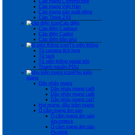
Cáp mạng Commscope
Cáp mạng Việt Hàn
Cáp mạng sản xuất riêng
Cáp Thoại Z43
Cáp điện
Cáp điện Cadisun
Cáp điện Cadivi
Cáp điện trần phú
Tủ viễn thông
Tủ camera tích hợp
Tủ rack
Tủ viễn thông ngoài trời
Thanh nguồn PDU
Phụ kiện
mạng
Dẩy nhảy mạng
Dây nhảy mạng cat5
Dây nhảy mạng cat6
Dây nhảy mạng cat7
Hạt mạng- đầu bấm mạng
Ổ cắm mạng âm sàn
Ổ cắm mạng âm sàn
Anconteck
Ổ cắm mạng âm sàn
Picolink