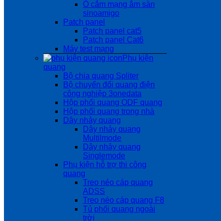
Ổ cắm mạng âm sàn
sinoamigo
Patch panel
Patch panel cat5
Patch panel Cat6
Máy test mạng
Phụ kiện
quang
Bộ chia quang Spliter
Bộ chuyển đổi quang điện
công nghiệp 3onedata
Hộp phối quang ODF quang
Hộp phối quang trong nhà
Dây nhảy quang
Dây nhảy quang
Multilmode
Dây nhảy quang
Singlemode
Phụ kiện hỗ trợ thi công
quang
Treo néo cáp quang
ADSS
Treo néo cáp quang F8
Tủ phối quang ngoài
trời