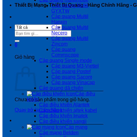
Thiết Bị Mạng, Thiết Bị Quang - Hàng Chính Hãng - Gi
Cáp quang Multil
GYXTW
Cáp quang Multil
Hanxin
Cáp quang Multil
Tìm
Necero
kiếm:
Cáp quang Multil
Zincom
0
Cáp quang
Commscope
Giỏ hàng
Cáp quang Single mode
Cáp quang M3-Viettel
Cáp quang Postef
Cáp quang Sacom
Cáp quang Vinacap
Cáp quang dã chiến
Cáp điều
khiển
Chưa có sản phẩm trong giỏ hàng.
Cáp điều khiển Alantek
Quay trở lại cửa hàng
Cáp điều khiển altek kabel
Cáp điều khiển Imatek
Cáp điều khiển sangji
Cáp mạng
Cáp mạng Belden