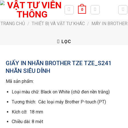
Bỏ
0
qua
nội
TRANG CHỦ
/
THIẾT BỊ VÀ VẬT TƯ KHÁC
/
MÁY IN BROTHER
dung
LỌC
GIẤY IN NHÃN BROTHER TZE TZE_S241
NHÃN SIÊU DÍNH
Mã sản phẩm:
Loại màu chữ: Black on White (chữ đen nền trắng)
Tương thích: Các loại máy Brother P-touch (PT)
Kích cỡ: 18 mm
Chiều dài: 8 mét