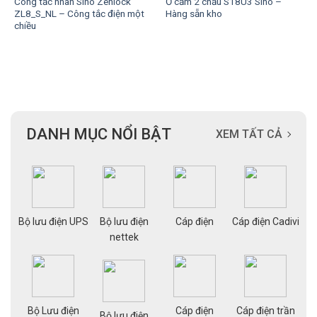
Công tắc nhân Sino Zenlock
Ổ cắm 2 chấu S18U3 Sino –
ZL8_S_NL – Công tắc điện một
Hàng sẵn kho
chiều
DANH MỤC NỔI BẬT
XEM TẤT CẢ
ạng
Bộ lưu điện UPS
Bộ lưu điện
Cáp điện
Cáp điện Cadivi
Cá
nettek
Bộ Lưu điện
Cáp điện
Cáp điện trần
g
Bộ lưu điện
Cá