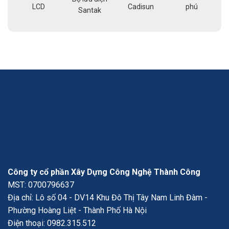
LCD
Cadisun
phú
pe
Santak
a
Công ty cổ phần Xây Dựng Công Nghệ Thành Công
MST: 0700796637
Địa chỉ: Lô số 04 - DV14 Khu Đô Thị Tây Nam Linh Đàm -
Phường Hoàng Liệt - Thành Phố Hà Nội
Điện thoại:
0982.315.512