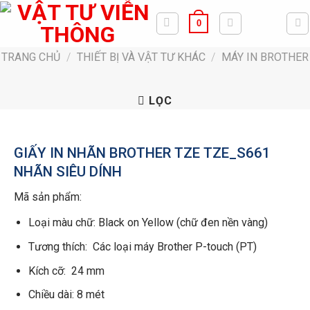
Bỏ
0
qua
nội
TRANG CHỦ
/
THIẾT BỊ VÀ VẬT TƯ KHÁC
/
MÁY IN BROTHER
dung
LỌC
GIẤY IN NHÃN BROTHER TZE TZE_S661
NHÃN SIÊU DÍNH
Mã sản phẩm:
Loại màu chữ: Black on Yellow (chữ đen nền vàng)
Tương thích: Các loại máy Brother P-touch (PT)
Kích cỡ: 24 mm
Chiều dài: 8 mét