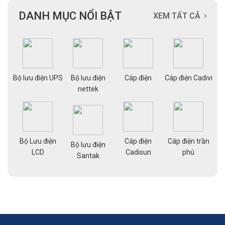
DANH MỤC NỔI BẬT
XEM TẤT CẢ
ạng
Bộ lưu điện UPS
Bộ lưu điện
Cáp điện
Cáp điện Cadivi
Cá
nettek
Bộ Lưu điện
Cáp điện
Cáp điện trần
g
Bộ lưu điện
Cá
LCD
Cadisun
phú
pe
Santak
a