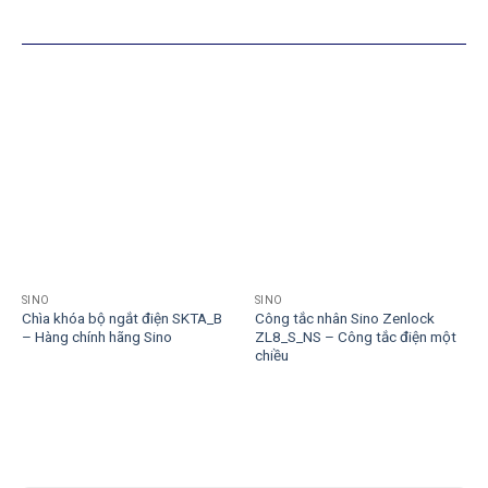
SẢN PHẨM TƯƠNG TỰ
SINO
SINO
Chìa khóa bộ ngắt điện SKTA_B
Công tắc nhân Sino Zenlock
– Hàng chính hãng Sino
ZL8_S_NS – Công tắc điện một
chiều