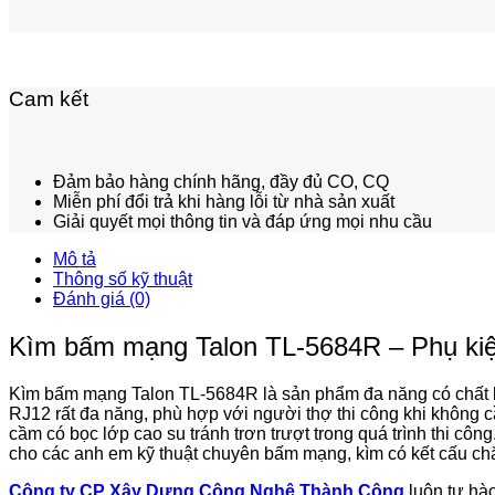
Cam kết
Đảm bảo hàng chính hãng, đầy đủ CO, CQ
Miễn phí đổi trả khi hàng lỗi từ nhà sản xuất
Giải quyết mọi thông tin và đáp ứng mọi nhu cầu
Mô tả
Thông số kỹ thuật
Đánh giá (0)
Kìm bấm mạng Talon TL-5684R – Phụ kiệ
Kìm bấm mạng Talon TL-5684R là sản phẩm đa năng có chất lư
RJ12 rất đa năng, phù hợp với người thợ thi công khi không cầ
cầm có bọc lớp cao su tránh trơn trượt trong quá trình thi công
cho các anh em kỹ thuật chuyên bấm mạng, kìm có kết cấu ch
Công ty CP Xây Dựng Công Nghệ Thành Công
luôn tự hà