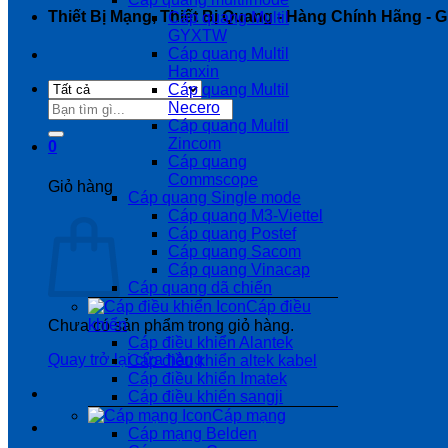
Thiết Bị Mạng, Thiết Bị Quang - Hàng Chính Hãng - Gi
Cáp quang Multil
GYXTW
Cáp quang Multil
Hanxin
Cáp quang Multil
Tìm
Necero
kiếm:
Cáp quang Multil
Zincom
0
Cáp quang
Commscope
Giỏ hàng
Cáp quang Single mode
Cáp quang M3-Viettel
Cáp quang Postef
Cáp quang Sacom
Cáp quang Vinacap
Cáp quang dã chiến
Cáp điều
khiển
Chưa có sản phẩm trong giỏ hàng.
Cáp điều khiển Alantek
Quay trở lại cửa hàng
Cáp điều khiển altek kabel
Cáp điều khiển Imatek
Cáp điều khiển sangji
Cáp mạng
Cáp mạng Belden