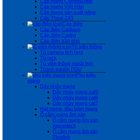
Cáp mạng Commscope
Cáp mạng Việt Hàn
Cáp mạng sản xuất riêng
Cáp Thoại Z43
Cáp điện
Cáp điện Cadisun
Cáp điện Cadivi
Cáp điện trần phú
Tủ viễn thông
Tủ camera tích hợp
Tủ rack
Tủ viễn thông ngoài trời
Thanh nguồn PDU
Phụ kiện
mạng
Dẩy nhảy mạng
Dây nhảy mạng cat5
Dây nhảy mạng cat6
Dây nhảy mạng cat7
Hạt mạng- đầu bấm mạng
Ổ cắm mạng âm sàn
Ổ cắm mạng âm sàn
Anconteck
Ổ cắm mạng âm sàn
Picolink