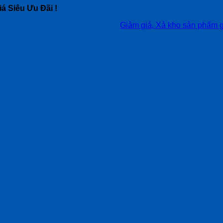
á Siêu Ưu Đãi !
Giảm giá, Xả kho sản phẩm giá siêu t