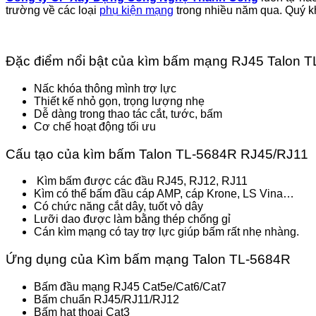
trường về các loại
phụ kiện mạng
trong nhiều năm qua. Quý k
Đặc điểm nổi bật của kìm bấm mạng RJ45 Talon 
Nấc khóa thông mình trợ lực
Thiết kế nhỏ gọn, trọng lượng nhẹ
Dễ dàng trong thao tác cắt, tước, bấm
Cơ chế hoạt động tối ưu
Cấu tạo của kìm bấm Talon TL-5684R RJ45/RJ11
Kìm bấm được các đầu RJ45, RJ12, RJ11
Kìm có thể bấm đầu cáp AMP, cáp Krone, LS Vina…
Có chức năng cắt dây, tuốt vỏ dây
Lưỡi dao được làm bằng thép chống gỉ
Cán kìm mạng có tay trợ lực giúp bấm rất nhẹ nhàng.
Ứng dụng của Kìm bấm mạng Talon TL-5684R
Bấm đầu mạng RJ45 Cat5e/Cat6/Cat7
Bấm chuẩn RJ45/RJ11/RJ12
Bấm hạt thoại Cat3