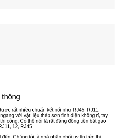
 thông
ược rất nhiều chuẩn kết nối như RJ45, RJ11,
ang với vật liệu thép sơn tĩnh điện không rỉ, tay
thi công. Có thể nói là rất đáng đồng tiền bát gạo
RJ11, 12, RJ45
đến. Chúng tôi là nhà phân phối uy tín trên thị