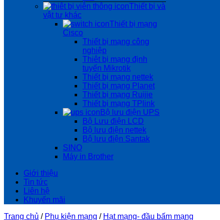
Thiết bị và
vật tư khác
Thiết bị mạng
Cisco
Thiết bị mạng công
nghiệp
Thiêt bị mạng định
tuyến Mikrotik
Thiết bị mạng nettek
Thiết bị mạng Planet
Thiết bị mạng Ruijie
Thiết bị mạng TPlink
Bộ lưu điện UPS
Bộ Lưu điện LCD
Bộ lưu điện nettek
Bộ lưu điện Santak
SINO
Máy in Brother
Giới thiệu
Tin tức
Liên hệ
Khuyến mãi
Trang chủ
/
Phụ kiện mạng
/
Hạt mạng- đầu bấm mạng