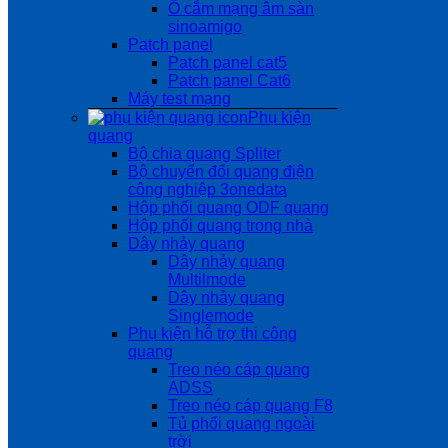
Ổ cắm mạng âm sàn
sinoamigo
Patch panel
Patch panel cat5
Patch panel Cat6
Máy test mạng
Phụ kiện
quang
Bộ chia quang Spliter
Bộ chuyển đổi quang điện
công nghiệp 3onedata
Hộp phối quang ODF quang
Hộp phối quang trong nhà
Dây nhảy quang
Dây nhảy quang
Multilmode
Dây nhảy quang
Singlemode
Phụ kiện hỗ trợ thi công
quang
Treo néo cáp quang
ADSS
Treo néo cáp quang F8
Tủ phối quang ngoài
trời