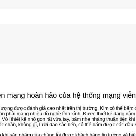
n mạng hoàn hảo của hệ thống mạng viễn
ợng được đánh giá cao nhất trên thị trường. Kìm có thể bấm đ
n phải mang nhiều đồ nghề lỉnh kỉnh. Được thiết kế dạng nằm ng
. Với thiết kế nhỏ gọn rất vừa tay, bấm nhẹ nhàng thuận tiện khi 
ắc chắn, không gỉ, lưỡi dao sắc bén, có thể bấm được các đầu 
o khi sản phẩm của chúng tôi được khách hàng tin tưởng và biết 