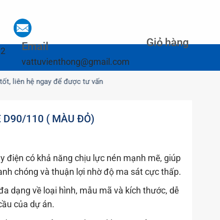
Giỏ hàng
Email
12
vattuvienthong@gmail.com
ên hệ ngay để được tư vấn
D90/110 ( MÀU ĐỎ)
 điện có khả năng chịu lực nén mạnh mẽ, giúp
anh chóng và thuận lợi nhờ độ ma sát cực thấp.
a dạng về loại hình, mẫu mã và kích thước, dễ
cầu của dự án.