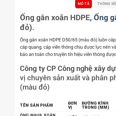
MÔ TẢ
THÔNG SỐ
Ống gân xoắn HDPE,
Ống g
đỏ).
Ống gân xoắn HDPE D50/65 (màu đỏ) luồn cáp v
cáp quang, cáp viễn thông chịu được lực nén v
bảo an toàn cho truyền tín hiệu viễn thông đượ
Công ty CP Công nghệ xây d
vị chuyên sản xuất và phân 
(màu đỏ)
ĐƠN
ĐƯỜNG KÍNH
TÊN SẢN PHẨM
VỊ
TRONG (MM)
ỐNG NHỰA XOẮN