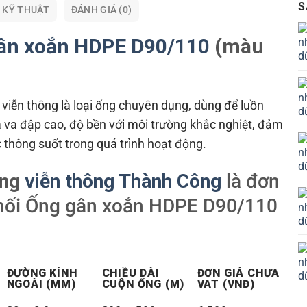
S
 KỸ THUẬT
ĐÁNH GIÁ (0)
ân xoắn HDPE D90/110
(màu
iễn thông là loại ống chuyên dụng, dùng để luồn
à va đập cao, độ bền với môi trường khắc nghiệt, đảm
c thông suốt trong quá trình hoạt động.
ựng
viễn thông Thành Công
là đơn
phối Ống gân xoắn HDPE D90/110
ĐƯỜNG KÍNH
CHIỀU DÀI
ĐƠN GIÁ CHƯA
NGOÀI (MM)
CUỘN ỐNG (M)
VAT (VNĐ)