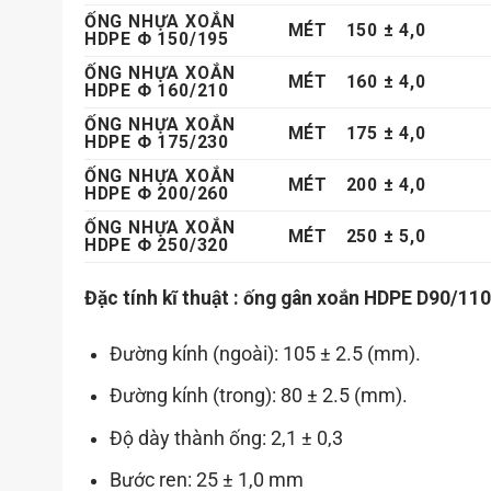
ỐNG NHỰA XOẮN
MÉT
150 ± 4,0
HDPE Φ 150/195
ỐNG NHỰA XOẮN
MÉT
160 ± 4,0
HDPE Φ 160/210
ỐNG NHỰA XOẮN
MÉT
175 ± 4,0
HDPE Φ 175/230
ỐNG NHỰA XOẮN
MÉT
200 ± 4,0
HDPE Φ 200/260
ỐNG NHỰA XOẮN
MÉT
250 ± 5,0
HDPE Φ 250/320
Đặc tính kĩ thuật : ống gân xoắn HDPE D90/110
Đường kính (ngoài): 105 ± 2.5 (mm).
Đường kính (trong): 80 ± 2.5 (mm).
Độ dày thành ống:
2,1 ± 0,3
Bước ren: 25 ± 1,0 mm