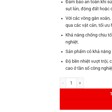
Đảm bảo an toàn khi sử
sụt lún, động đất hoặc đ
Với các vòng gân xoắn, 
qua các vật cản, tối ưu 
Khả năng chống chịu tốt
nghiệt.
Sản phẩm có khả năng c
Độ bền nhiệt vượt trội,
cao ở tần số công nghiệ
Ống gân xoắn HDPE D90/110 