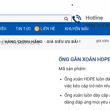
Hotline
0982.315.5
HIỆU
LIÊN HỆ
TIN TỨC
KHUYẾN MÃI
Giảm giá, Xả kho sản phẩm giá siêu tốt, li
 - HÀNG CHÍNH HÃNG - GIÁ SIÊU ƯU ĐÃI !
VIỄN THÔNG HDPE
ỐNG GÂN XOẮN HDPE 
Mã sản phẩm:
Ống xoắn HDPE luồn dây
việc kéo cáp trở nên nh
Ống xoắn luồn dây cáp đ
dàng đáp ứng mọi yêu 