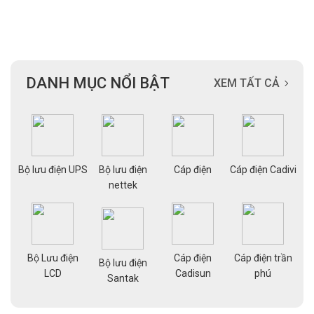
175.000 ₫.
là:
118.500 ₫.
DANH MỤC NỔI BẬT
XEM TẤT CẢ
ạng
Bộ lưu điện UPS
Bộ lưu điện
Cáp điện
Cáp điện Cadivi
Cá
nettek
Bộ Lưu điện
Cáp điện
Cáp điện trần
g
Bộ lưu điện
Cá
LCD
Cadisun
phú
pe
Santak
a