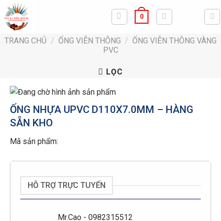
Bỏ
0
qua
nội
TRANG CHỦ
/
ỐNG VIỄN THÔNG
/
ỐNG VIỄN THÔNG VÀNG
dung
PVC
LỌC
ỐNG NHỰA UPVC D110X7.0MM – HÀNG
SẴN KHO
Mã sản phẩm:
HỖ TRỢ TRỰC TUYẾN
Mr.Cao - 0982315512