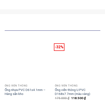
SẢN PHẨM TƯƠNG TỰ
-32%
ỐNG VIỄN THÔNG
ỐNG VIỄN THÔNG
Ống nhựa PVC D61x4.1mm –
Ống viễn thông U.PVC
Hàng sẵn kho
D168x7.7mm (màu vàng)
Giá
Giá
175.000
₫
118.500
₫
gốc
hiện
là:
tại