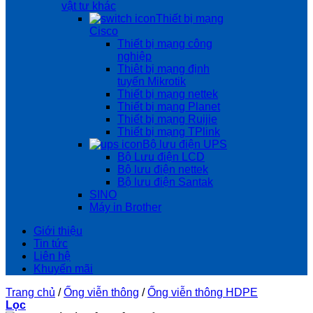
vật tư khác
Thiết bị mạng
Cisco
Thiết bị mạng công
nghiệp
Thiêt bị mạng định
tuyến Mikrotik
Thiết bị mạng nettek
Thiết bị mạng Planet
Thiết bị mạng Ruijie
Thiết bị mạng TPlink
Bộ lưu điện UPS
Bộ Lưu điện LCD
Bộ lưu điện nettek
Bộ lưu điện Santak
SINO
Máy in Brother
Giới thiệu
Tin tức
Liên hệ
Khuyến mãi
Trang chủ
/
Ống viễn thông
/
Ống viễn thông HDPE
Lọc