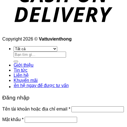
Copyright 2026 ©
Vattuvienthong
Tìm
kiếm:
Giới thiệu
Tin tức
Liên hệ
Khuyến mãi
iên hệ ngay để được tư vấn
Đăng nhập
Bắt
Tên tài khoản hoặc địa chỉ email
*
buộc
Bắt
Mật khẩu
*
buộc