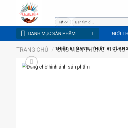
Bỏ
qua
nội
Tìm
kiếm:
dung
DANH MỤC SẢN PHẨM
GIỚI T
THIẾT BỊ MẠNG, THIẾT BỊ QUANG
TRANG CHỦ
/
ỐNG VIỄN THÔNG
/
ỐNG 