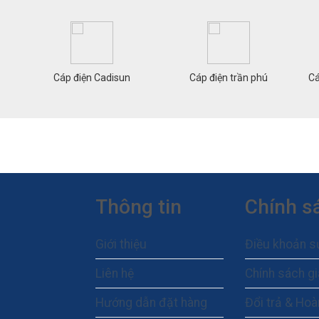
Cáp điện Cadisun
Cáp điện trần phú
Cá
Thông tin
Chính s
Giới thiệu
Điều khoản s
Liên hệ
Chính sách g
Hướng dẫn đặt hàng
Đổi trả & Hoà