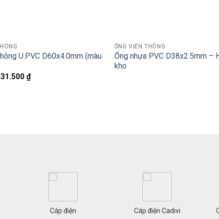
+
THÔNG
ỐNG VIỄN THÔNG
 thông U.PVC D60x4.0mm (màu
Ống nhựa PVC D38x2.5mm – 
kho
Giá
Giá
31.500
₫
gốc
hiện
là:
tại
57.000 ₫.
là:
31.500 ₫.
Cáp điện
Cáp điện Cadivi