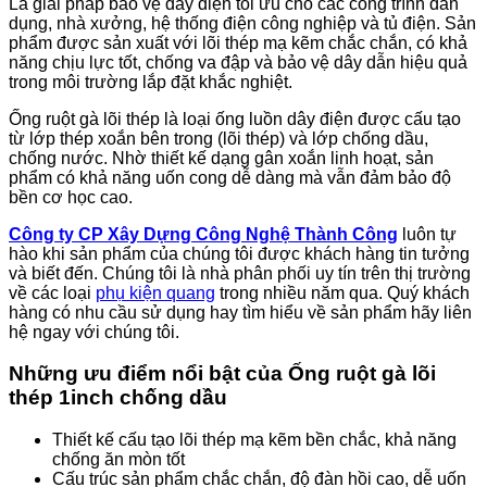
Là giải pháp bảo vệ dây điện tối ưu cho các công trình dân
dụng, nhà xưởng, hệ thống điện công nghiệp và tủ điện. Sản
phẩm được sản xuất với lõi thép mạ kẽm chắc chắn, có khả
năng chịu lực tốt, chống va đập và bảo vệ dây dẫn hiệu quả
trong môi trường lắp đặt khắc nghiệt.
Ống ruột gà lõi thép là loại ống luồn dây điện được cấu tạo
từ lớp thép xoắn bên trong (lõi thép) và lớp chống dầu,
chống nước. Nhờ thiết kế dạng gân xoắn linh hoạt, sản
phẩm có khả năng uốn cong dễ dàng mà vẫn đảm bảo độ
bền cơ học cao.
Công ty CP Xây Dựng Công Nghệ Thành Công
luôn tự
hào khi sản phẩm của chúng tôi được khách hàng tin tưởng
và biết đến. Chúng tôi là nhà phân phối uy tín trên thị trường
về các loại
phụ kiện quang
trong nhiều năm qua. Quý khách
hàng có nhu cầu sử dụng hay tìm hiểu về sản phẩm hãy liên
hệ ngay với chúng tôi.
Những ưu điểm nổi bật của Ống ruột gà lõi
thép 1inch chống dầu
Thiết kế cấu tạo lõi thép mạ kẽm bền chắc, khả năng
chống ăn mòn tốt
Cấu trúc sản phẩm chắc chắn, độ đàn hồi cao, dễ uốn