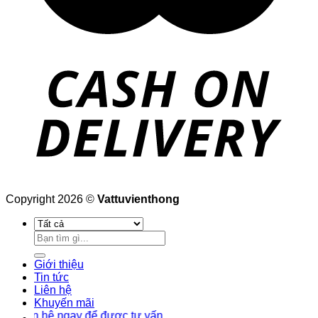
Copyright 2026 ©
Vattuvienthong
Tìm
kiếm:
Giới thiệu
Tin tức
Liên hệ
Khuyến mãi
 hệ ngay để được tư vấn