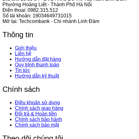
Phường Hoàng Liệt - Thành Phố Hà Nội
Điện thoại:
0982.315.512
Số tài khoản: 19034649731015
Mở tại: Techcombank - Chi nhánh Linh Đàm
Thông tin
Giới thiệu
Liên hệ
Hướng dẫn đặt hàng
Quy trình thanh toán
Tin tức
Hướng dẫn kỹ thuật
Chính sách
Điều khoản sử dụng
Chính sách giao hàng
Đổi trả & Hoàn tiền
Chính sách bảo hành
Chính sách bảo mật
Theo dõi chúng tôi