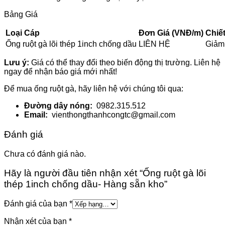
Bảng Giá
Loại Cáp
Đơn Giá (VNĐ/m)
Chiế
Ống ruột gà lõi thép 1inch chống dầu
LIÊN HỆ
Giảm
Lưu ý:
Giá có thể thay đổi theo biến động thị trường. Liên hệ
ngay để nhận báo giá mới nhất!
Để mua ống ruột gà, hãy liên hệ với chúng tôi qua:
Đường dây nóng:
0982.315.512
Email:
vienthongthanhcongtc@gmail.com
Đánh giá
Chưa có đánh giá nào.
Hãy là người đầu tiên nhận xét “Ống ruột gà lõi
thép 1inch chống dầu- Hàng sẵn kho”
Đánh giá của bạn
*
Nhận xét của bạn
*