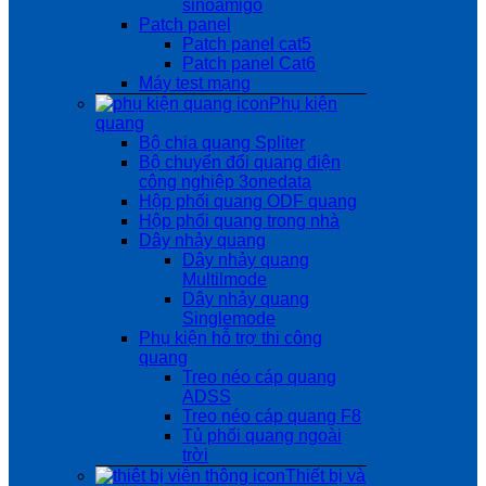
sinoamigo
Patch panel
Patch panel cat5
Patch panel Cat6
Máy test mạng
Phụ kiện
quang
Bộ chia quang Spliter
Bộ chuyển đổi quang điện
công nghiệp 3onedata
Hộp phối quang ODF quang
Hộp phối quang trong nhà
Dây nhảy quang
Dây nhảy quang
Multilmode
Dây nhảy quang
Singlemode
Phụ kiện hỗ trợ thi công
quang
Treo néo cáp quang
ADSS
Treo néo cáp quang F8
Tủ phối quang ngoài
trời
Thiết bị và