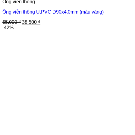
Ống viễn thông
Ống viễn thông U.PVC D90x4.0mm (màu vàng)
Giá
Giá
65.000
₫
38.500
₫
gốc
hiện
-42%
là:
tại
65.000 ₫.
là:
38.500 ₫.