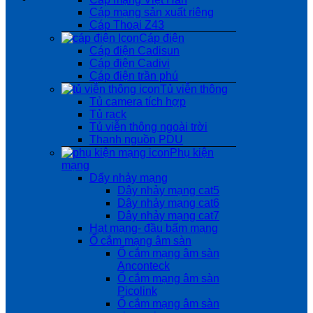
Cáp mạng sản xuất riêng
Cáp Thoại Z43
Cáp điện
Cáp điện Cadisun
Cáp điện Cadivi
Cáp điện trần phú
Tủ viễn thông
Tủ camera tích hợp
Tủ rack
Tủ viễn thông ngoài trời
Thanh nguồn PDU
Phụ kiện
mạng
Dẩy nhảy mạng
Dây nhảy mạng cat5
Dây nhảy mạng cat6
Dây nhảy mạng cat7
Hạt mạng- đầu bấm mạng
Ổ cắm mạng âm sàn
Ổ cắm mạng âm sàn
Anconteck
Ổ cắm mạng âm sàn
Picolink
Ổ cắm mạng âm sàn