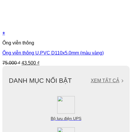
+
Ống viễn thông
Ống viễn thông U.PVC D110x5.0mm (màu vàng)
Giá
Giá
75.000
₫
43.500
₫
gốc
hiện
là:
tại
75.000 ₫.
là:
DANH MỤC NỔI BẬT
XEM TẤT CẢ
43.500 ₫.
Bộ lưu điện UPS