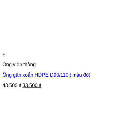
+
Ống viễn thông
Ống gân xoắn HDPE D90/110 ( màu đỏ)
Giá
Giá
43.500
₫
33.500
₫
gốc
hiện
là:
tại
43.500 ₫.
là:
33.500 ₫.