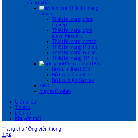
vật tư khác
Thiết bị mạng
Cisco
Thiết bị mạng công
nghiệp
Thiêt bị mạng định
tuyến Mikrotik
Thiết bị mạng nettek
Thiết bị mạng Planet
Thiết bị mạng Ruijie
Thiết bị mạng TPlink
Bộ lưu điện UPS
Bộ Lưu điện LCD
Bộ lưu điện nettek
Bộ lưu điện Santak
SINO
Máy in Brother
Giới thiệu
Tin tức
Liên hệ
Khuyến mãi
Trang chủ
/
Ống viễn thông
Lọc