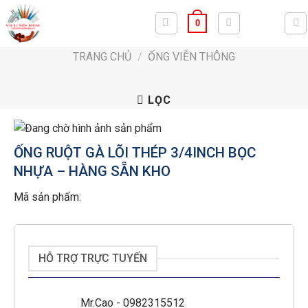
Bỏ
0
qua
nội
TRANG CHỦ
/
ỐNG VIỄN THÔNG
dung
LỌC
ỐNG RUỘT GÀ LÕI THÉP 3/4INCH BỌC
NHỰA – HÀNG SẴN KHO
Mã sản phẩm:
HỖ TRỢ TRỰC TUYẾN
Mr.Cao - 0982315512