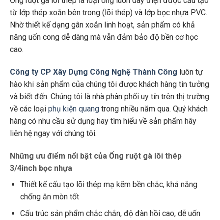
Ống ruột gà lõi thép là loại ống luồn dây điện được cấu tạo
từ lớp thép xoắn bên trong (lõi thép) và lớp bọc nhựa PVC.
Nhờ thiết kế dạng gân xoắn linh hoạt, sản phẩm có khả
năng uốn cong dễ dàng mà vẫn đảm bảo độ bền cơ học
cao.
Công ty CP Xây Dựng Công Nghệ Thành Công
luôn tự
hào khi sản phẩm của chúng tôi được khách hàng tin tưởng
và biết đến. Chúng tôi là nhà phân phối uy tín trên thị trường
về các loại
phụ kiện quang
trong nhiều năm qua. Quý khách
hàng có nhu cầu sử dụng hay tìm hiểu về sản phẩm hãy
liên hệ ngay với chúng tôi.
Những ưu điểm nổi bật của Ống ruột gà lõi thép
3/4inch bọc nhựa
Thiết kế cấu tạo lõi thép mạ kẽm bền chắc, khả năng
chống ăn mòn tốt
Cấu trúc sản phẩm chắc chắn, độ đàn hồi cao, dễ uốn