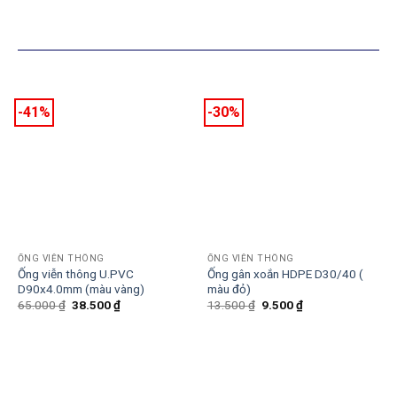
SẢN PHẨM TƯƠNG TỰ
-41%
-30%
ỐNG VIỄN THÔNG
ỐNG VIỄN THÔNG
Ống viễn thông U.PVC
Ống gân xoắn HDPE D30/40 (
D90x4.0mm (màu vàng)
màu đỏ)
Giá
Giá
Giá
Giá
65.000
₫
38.500
₫
13.500
₫
9.500
₫
gốc
hiện
gốc
hiện
là:
tại
là:
tại
65.000 ₫.
là:
13.500 ₫.
là:
38.500 ₫.
9.500 ₫.