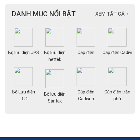
DANH MỤC NỔI BẬT
XEM TẤT CẢ
ạng
Bộ lưu điện UPS
Bộ lưu điện
Cáp điện
Cáp điện Cadivi
Cá
nettek
Bộ Lưu điện
Cáp điện
Cáp điện trần
g
Bộ lưu điện
Cá
LCD
Cadisun
phú
pe
Santak
a