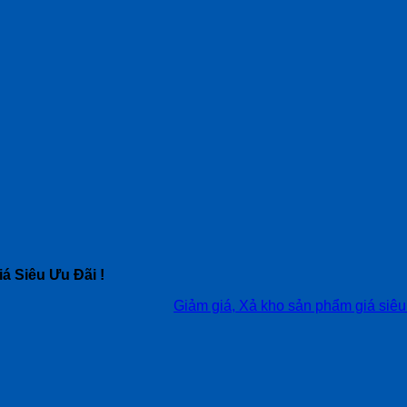
á Siêu Ưu Đãi !
Giảm giá, Xả kho sản phẩm giá siêu tốt, liê