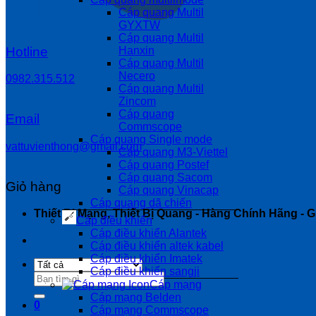
Cáp quang Multil
GYXTW
Cáp quang Multil
Hotline
Hanxin
Cáp quang Multil
Necero
0982.315.512
Cáp quang Multil
Zincom
Cáp quang
Email
Commscope
Cáp quang Single mode
vattuvienthong@gmail.com
Cáp quang M3-Viettel
Cáp quang Postef
Cáp quang Sacom
Giỏ hàng
Cáp quang Vinacap
Cáp quang dã chiến
Thiết Bị Mạng, Thiết Bị Quang - Hàng Chính Hãng - Gi
Cáp điều khiển
Cáp điều khiển Alantek
Cáp điều khiển altek kabel
Cáp điều khiển Imatek
Cáp điều khiển sangji
Tìm
Cáp mạng
kiếm:
Cáp mạng Belden
0
Cáp mạng Commscope