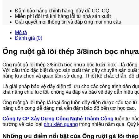
Đảm bảo hàng chính hãng, đầy đủ CO, CQ
Miễn phí đổi trả khi hàng lỗi từ nhà sản xuất
Giải quyết mọi thông tin và đáp ứng mọi nhu cầu
Mô tả
Đánh giá (0)
Ống ruột gà lõi thép 3/8inch bọc nhự
Ống ruột gà lõi thép 3/8inch bọc nhựa bọc lưới inox – là dò
Với cấu trúc đặc biệt được sản xuất trên dây chuyền sản xuất
hàng lựa chọn và quan tâm sử dụng. Thiết kế chắc chắn, độ ch
Là giải pháp bảo vệ dây điện tối ưu cho các công trình dân d
khả năng chịu lực tốt, chống va đập và bảo vệ dây dẫn hiệu qu
Ống ruột gà lõi thép là loại ống luồn dây điện được cấu tạo từ
năng uốn cong dễ dàng mà vẫn đảm bảo độ bền cơ học cao.
Công ty CP Xây Dựng Công Nghệ Thành Công
luôn tự hà
trường về các loại
phụ kiện quang
trong nhiều năm qua. Quý k
Những ưu điểm nổi bật của Ống ruột gà lõi thép