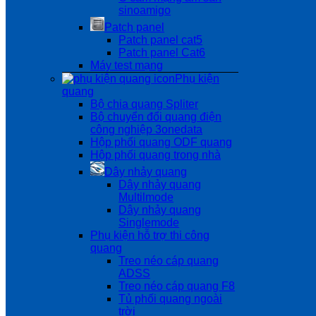
sinoamigo
Patch panel
Patch panel cat5
Patch panel Cat6
Máy test mạng
Phụ kiện
quang
Bộ chia quang Spliter
Bộ chuyển đổi quang điện
công nghiệp 3onedata
Hộp phối quang ODF quang
Hộp phối quang trong nhà
Dây nhảy quang
Dây nhảy quang
Multilmode
Dây nhảy quang
Singlemode
Phụ kiện hỗ trợ thi công
quang
Treo néo cáp quang
ADSS
Treo néo cáp quang F8
Tủ phối quang ngoài
trời