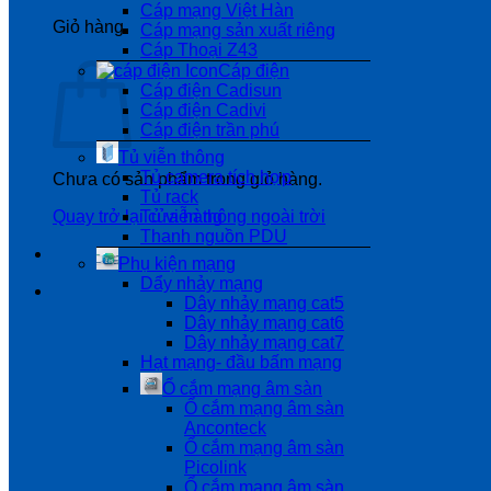
Cáp mạng Việt Hàn
Giỏ hàng
Cáp mạng sản xuất riêng
Cáp Thoại Z43
Cáp điện
Cáp điện Cadisun
Cáp điện Cadivi
Cáp điện trần phú
Tủ viễn thông
Tủ camera tích hợp
Chưa có sản phẩm trong giỏ hàng.
Tủ rack
Quay trở lại cửa hàng
Tủ viễn thông ngoài trời
Thanh nguồn PDU
Phụ kiện mạng
Dẩy nhảy mạng
Dây nhảy mạng cat5
Dây nhảy mạng cat6
Dây nhảy mạng cat7
Hạt mạng- đầu bấm mạng
Ổ cắm mạng âm sàn
Ổ cắm mạng âm sàn
Anconteck
Ổ cắm mạng âm sàn
Picolink
Ổ cắm mạng âm sàn