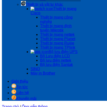
Thiết bị và vật tư khác
Thiết bị mạng
Cisco
Thiết bị mạng công
nghiệp
Thiêt bị mạng định
tuyến Mikrotik
Thiết bị mạng nettek
Thiết bị mạng Planet
Thiết bị mạng Ruijie
Thiết bị mạng TPlink
Bộ lưu điện UPS
Bộ Lưu điện LCD
Bộ lưu điện nettek
Bộ lưu điện Santak
SINO
Máy in Brother
Giới thiệu
Tin tức
Liên hệ
Khuyến mãi
Trang chủ
/
Ống viễn thông