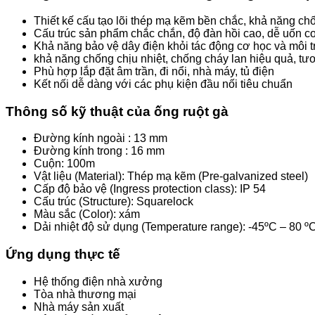
Thiết kế cấu tạo lõi thép mạ kẽm bền chắc, khả năng ch
Cấu trúc sản phẩm chắc chắn, độ đàn hồi cao, dễ uốn co
Khả năng bảo vệ dây điện khỏi tác động cơ học và môi 
khả năng chống chịu nhiệt, chống cháy lan hiệu quả, tư
Phù hợp lắp đặt âm trần, đi nổi, nhà máy, tủ điện
Kết nối dễ dàng với các phụ kiện đầu nối tiêu chuẩn
Thông số kỹ thuật của ống ruột gà
Đường kính ngoài : 13 mm
Đường kính trong : 16 mm
Cuộn: 100m
Vật liệu (Material): Thép mạ kẽm (Pre-galvanized steel)
Cấp độ bảo vệ (Ingress protection class): IP 54
Cấu trúc (Structure): Squarelock
Màu sắc (Color): xám
Dải nhiệt độ sử dụng (Temperature range): -45ºC – 80 º
Ứng dụng thực tế
Hệ thống điện nhà xưởng
Tòa nhà thương mại
Nhà máy sản xuất