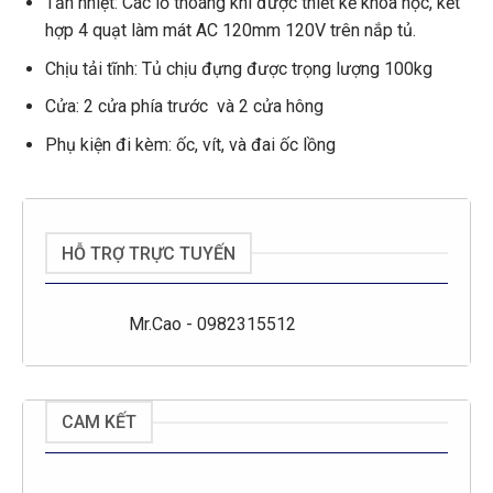
Tản nhiệt: Các lỗ thoáng khí được thiết kế khoa học, kết
hợp 4 quạt làm mát AC 120mm 120V trên nắp tủ.
Chịu tải tĩnh: Tủ chịu đựng được trọng lượng 100kg
Cửa: 2 cửa phía trước và 2 cửa hông
Phụ kiện đi kèm: ốc, vít, và đai ốc lồng
HỖ TRỢ TRỰC TUYẾN
Mr.Cao - 0982315512
CAM KẾT