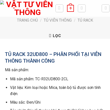
Bỏ
0
qua
nội
TRANG CHỦ
/
TỦ VIỄN THÔNG
/
TỦ RACK
dung
LỌC
TỦ RACK 32UD800 – PHÂN PHỐI TẠI VIỄN
THÔNG THÀNH CÔNG
Mã sản phẩm:
Mã sản phẩm: TC-R32UD800-2CL
Vật liệu: Kim loại hoặc Mica, toàn bộ tủ được sơn tính
điện.
Màu sắc: Đen/Ghi