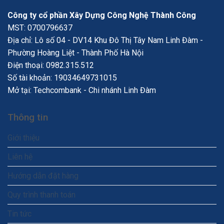
Công ty cổ phần Xây Dựng Công Nghệ Thành Công
MST: 0700796637
Địa chỉ: Lô số 04 - DV14 Khu Đô Thị Tây Nam Linh Đàm -
Phường Hoàng Liệt - Thành Phố Hà Nội
Điện thoại:
0982.315.512
Số tài khoản: 19034649731015
Mở tại: Techcombank - Chi nhánh Linh Đàm
Thông tin
Giới thiệu
Liên hệ
Hướng dẫn đặt hàng
Quy trình thanh toán
Tin tức