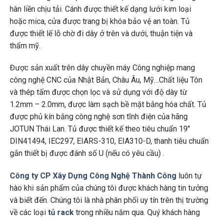
hàn liền chịu tải. Cánh được thiết kế dạng lưới kim loại
hoặc mica, cửa được trang bị khóa bảo vệ an toàn. Tủ
được thiết lế lỗ chờ đi dây ở trên và dưới, thuận tiện và
thẩm mỹ.
Được sản xuất trên dây chuyền máy Công nghiệp mang
công nghệ CNC của Nhật Bản, Châu Âu, Mỹ…Chất liệu Tôn
và thép tấm được chọn lọc và sử dụng với độ dày từ
1.2mm – 2.0mm, được làm sạch bề mặt bằng hóa chất. Tủ
được phủ kín bằng công nghệ sơn tĩnh điện của hãng
JOTUN Thái Lan. Tủ được thiết kế theo tiêu chuẩn 19″
DIN41494, IEC297, EIARS-310, EIA310-D, thanh tiêu chuẩn
gắn thiết bị được đánh số U (nếu có yêu cầu) .
Công ty CP Xây Dựng Công Nghệ Thành Công
luôn tự
hào khi sản phẩm của chúng tôi được khách hàng tin tưởng
và biết đến. Chúng tôi là nhà phân phối uy tín trên thị trường
về các loại
tủ rack
trong nhiều năm qua. Quý khách hàng