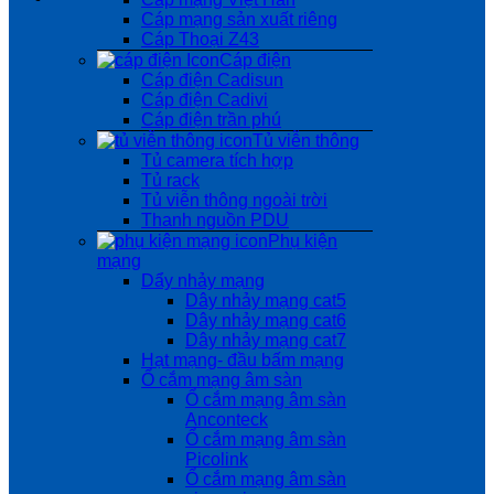
Cáp mạng sản xuất riêng
Cáp Thoại Z43
Cáp điện
Cáp điện Cadisun
Cáp điện Cadivi
Cáp điện trần phú
Tủ viễn thông
Tủ camera tích hợp
Tủ rack
Tủ viễn thông ngoài trời
Thanh nguồn PDU
Phụ kiện
mạng
Dẩy nhảy mạng
Dây nhảy mạng cat5
Dây nhảy mạng cat6
Dây nhảy mạng cat7
Hạt mạng- đầu bấm mạng
Ổ cắm mạng âm sàn
Ổ cắm mạng âm sàn
Anconteck
Ổ cắm mạng âm sàn
Picolink
Ổ cắm mạng âm sàn