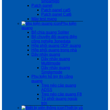
sinoamigo
Patch panel
Patch panel cat5
Patch panel Cat6
Máy test mạng
Phụ kiện
quang
Bộ chia quang Spliter
Bộ chuyển đổi quang điện
công nghiệp 3onedata
Hộp phối quang ODF quang
Hộp phối quang trong nhà
Dây nhảy quang
Dây nhảy quang
Multilmode
Dây nhảy quang
Singlemode
Phụ kiện hỗ trợ thi công
quang
Treo néo cáp quang
ADSS
Treo néo cáp quang F8
Tủ phối quang ngoài
trời
Thiết bị và