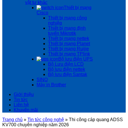
vật tư khác
Thiết bị mạng
Cisco
Thiết bị mạng công
nghiệp
Thiêt bị mạng định
tuyến Mikrotik
Thiết bị mạng nettek
Thiết bị mạng Planet
Thiết bị mạng Ruijie
Thiết bị mạng TPlink
Bộ lưu điện UPS
Bộ Lưu điện LCD
Bộ lưu điện nettek
Bộ lưu điện Santak
SINO
Máy in Brother
Giới thiệu
Tin tức
Liên hệ
Khuyến mãi
Trang chủ
»
Tin tức công nghệ
»
Thi công cáp quang ADSS
KV700 chuyên nghiệp năm 2026