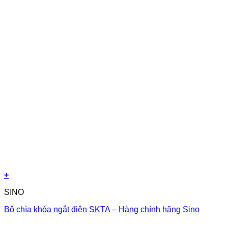
+
SINO
Bộ chìa khóa ngắt điện SKTA – Hàng chính hãng Sino