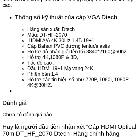
cao.
Thông số kỹ thuật của cáp VGA Dtech
Hãng sản xuất: Dtech
Mẫu: DT-HF-2070
HDMI A/A 4K 30Hz 1.4B 19+1
Cáp Bahan PVC dương lentur/elastis
Hỗ trợ độ phân giải lên tới 3840*2160@60hz,
Hỗ trợ 4K,1080P & 3D,
Tốc độ cao ,
Đầu HDMI 19+1 Mạ vàng 24K,
Phiên bản 1,4
Hỗ trợ các tín hiệu số như 720P, 1080I, 1080P
4K@30HZ.
Đánh giá
Chưa có đánh giá nào.
Hãy là người đầu tiên nhận xét “Cáp HDMI Optical
70m DT_HF_2070 Dtech- Hàng chính hãng”