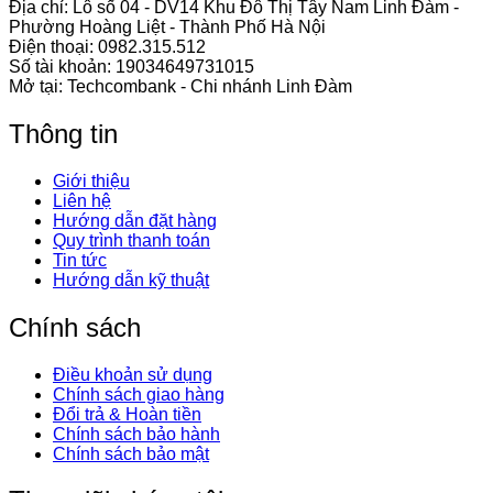
Địa chỉ: Lô số 04 - DV14 Khu Đô Thị Tây Nam Linh Đàm -
Phường Hoàng Liệt - Thành Phố Hà Nội
Điện thoại:
0982.315.512
Số tài khoản: 19034649731015
Mở tại: Techcombank - Chi nhánh Linh Đàm
Thông tin
Giới thiệu
Liên hệ
Hướng dẫn đặt hàng
Quy trình thanh toán
Tin tức
Hướng dẫn kỹ thuật
Chính sách
Điều khoản sử dụng
Chính sách giao hàng
Đổi trả & Hoàn tiền
Chính sách bảo hành
Chính sách bảo mật