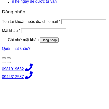
n hệ ngay để được tư vấn
Đăng nhập
Bắt
Tên tài khoản hoặc địa chỉ email
*
buộc
Bắt
Mật khẩu
*
buộc
Ghi nhớ mật khẩu
Đăng nhập
Quên mật khẩu?
0981919632
0944312587