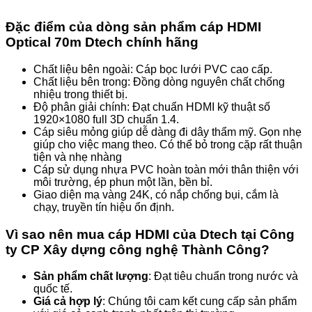
Đặc điểm của dòng sản phẩm cáp HDMI
Optical 70m Dtech chính hãng
Chất liệu bên ngoài: Cáp bọc lưới PVC cao cấp.
Chất liệu bên trong: Đồng dòng nguyên chất chống
nhiệu trong thiết bị.
Độ phân giải chính: Đạt chuẩn HDMI kỹ thuật số
1920×1080 full 3D chuẩn 1.4.
Cáp siêu mỏng giúp dễ dàng đi dây thẩm mỹ. Gọn nhẹ
giúp cho việc mang theo. Có thể bỏ trong cặp rất thuận
tiện và nhẹ nhàng
Cáp sử dụng nhựa PVC hoàn toàn mới thân thiện với
môi trường, ép phun một lần, bền bỉ.
Giao diện mạ vàng 24K, có nắp chống bụi, cắm là
chạy, truyền tín hiệu ổn định.
Vì sao nên mua cáp HDMI của Dtech tại Công
ty CP Xây dựng công nghệ Thành Công?
Sản phẩm chất lượng
: Đạt tiêu chuẩn trong nước và
quốc tế.
Giá cả hợp lý
: Chúng tôi cam kết cung cấp sản phẩm