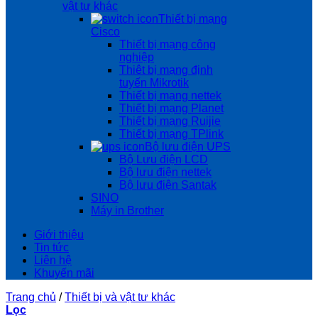
vật tư khác
Thiết bị mạng
Cisco
Thiết bị mạng công
nghiệp
Thiêt bị mạng định
tuyến Mikrotik
Thiết bị mạng nettek
Thiết bị mạng Planet
Thiết bị mạng Ruijie
Thiết bị mạng TPlink
Bộ lưu điện UPS
Bộ Lưu điện LCD
Bộ lưu điện nettek
Bộ lưu điện Santak
SINO
Máy in Brother
Giới thiệu
Tin tức
Liên hệ
Khuyến mãi
Trang chủ
/
Thiết bị và vật tư khác
Lọc