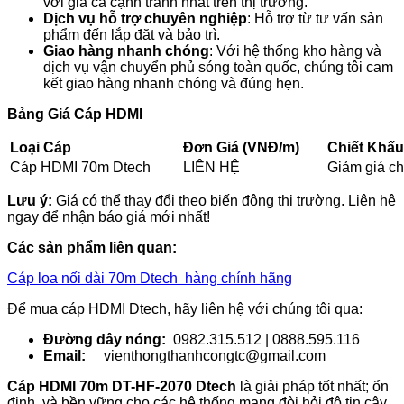
với giá cả cạnh tranh nhất trên thị trường.
Dịch vụ hỗ trợ chuyên nghiệp
: Hỗ trợ từ tư vấn sản
phẩm đến lắp đặt và bảo trì.
Giao hàng nhanh chóng
: Với hệ thống kho hàng và
dịch vụ vận chuyển phủ sóng toàn quốc, chúng tôi cam
kết giao hàng nhanh chóng và đúng hẹn.
Bảng Giá Cáp HDMI
Loại Cáp
Đơn Giá (VNĐ/m)
Chiết Khấu
Cáp HDMI 70m Dtech
LIÊN HỆ
Giảm giá c
Lưu ý:
Giá có thể thay đổi theo biến động thị trường. Liên hệ
ngay để nhận báo giá mới nhất!
Các sản phẩm liên quan:
Cáp loa nối dài 70m Dtech hàng chính hãng
Để mua cáp HDMI Dtech, hãy liên hệ với chúng tôi qua:
Đường dây nóng:
0982.315.512 | 0888.595.116
Email:
vienthongthanhcongtc@gmail.com
Cáp HDMI 70m
DT-HF-2070
Dtech
là giải pháp tốt nhất; ổn
định, và bền vững cho các hệ thống mạng đòi hỏi độ tin cậy