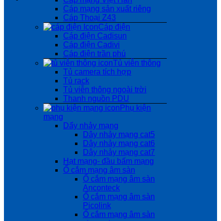
Cáp mạng sản xuất riêng
Cáp Thoại Z43
Cáp điện
Cáp điện Cadisun
Cáp điện Cadivi
Cáp điện trần phú
Tủ viễn thông
Tủ camera tích hợp
Tủ rack
Tủ viễn thông ngoài trời
Thanh nguồn PDU
Phụ kiện
mạng
Dẩy nhảy mạng
Dây nhảy mạng cat5
Dây nhảy mạng cat6
Dây nhảy mạng cat7
Hạt mạng- đầu bấm mạng
Ổ cắm mạng âm sàn
Ổ cắm mạng âm sàn
Anconteck
Ổ cắm mạng âm sàn
Picolink
Ổ cắm mạng âm sàn