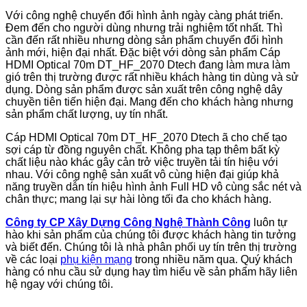
Với công nghệ chuyển đổi hình ảnh ngày càng phát triển.
Đem đến cho người dùng nhưng trải nghiệm tốt nhất. Thì
cần đến rất nhiều nhưng dòng sản phẩm chuyển đổi hình
ảnh mới, hiện đại nhất. Đặc biệt với dòng sản phẩm Cáp
HDMI Optical 70m DT_HF_2070 Dtech đang làm mưa làm
gió trên thị trường được rất nhiều khách hàng tin dùng và sử
dụng. Dòng sản phẩm được sản xuất trên công nghệ dây
chuyền tiên tiến hiện đại. Mang đến cho khách hàng nhưng
sản phẩm chất lượng, uy tín nhất.
Cáp HDMI Optical 70m DT_HF_2070
Dtech ã cho chế tạo
sợi cáp từ đồng nguyên chất. Không pha tạp thêm bất kỳ
chất liệu nào khác gây cản trở việc truyền tải tín hiệu với
nhau. Với công nghệ sản xuất vô cùng hiện đại giúp khả
năng truyền dẫn tín hiệu hình ảnh Full HD vô cùng sắc nét và
chân thực; mang lại sự hài lòng tối đa cho khách hàng.
Công ty CP Xây Dựng Công Nghệ Thành Công
luôn tự
hào khi sản phẩm của chúng tôi được khách hàng tin tưởng
và biết đến. Chúng tôi là nhà phân phối uy tín trên thị trường
về các loại
phụ kiện mạng
trong nhiều năm qua. Quý khách
hàng có nhu cầu sử dụng hay tìm hiểu về sản phẩm hãy liên
hệ ngay với chúng tôi.