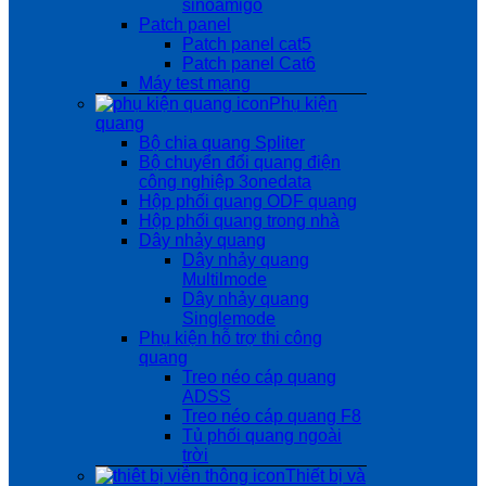
sinoamigo
Patch panel
Patch panel cat5
Patch panel Cat6
Máy test mạng
Phụ kiện
quang
Bộ chia quang Spliter
Bộ chuyển đổi quang điện
công nghiệp 3onedata
Hộp phối quang ODF quang
Hộp phối quang trong nhà
Dây nhảy quang
Dây nhảy quang
Multilmode
Dây nhảy quang
Singlemode
Phụ kiện hỗ trợ thi công
quang
Treo néo cáp quang
ADSS
Treo néo cáp quang F8
Tủ phối quang ngoài
trời
Thiết bị và