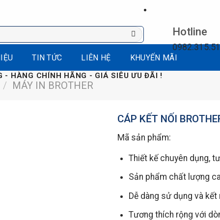
Hotline
0982.315.5
HIỆU
TIN TỨC
LIÊN HỆ
KHUYẾN MÃI
Giảm giá,
 - HÀNG CHÍNH HÃNG - GIÁ SIÊU ƯU ĐÃI !
/
MÁY IN BROTHER
CÁP KẾT NỐI BROTHE
Mã sản phẩm:
Thiết kế chuyên dụng, t
Sản phẩm chất lượng cao
Dễ dàng sử dụng và kết 
Tương thích rộng với d