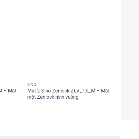
+
SINO
M – Mặt
Mặt 2 Sino Zenlock ZLV_1X_M – Mặt
một Zenlock hình vuông