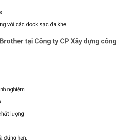
s
ụng với các dock sạc đa khe.
 Brother tại Công ty CP Xây dựng công
inh nghiệm
p
 chất lượng
à đúng hẹn.