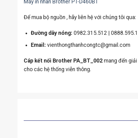
Máy in nhãn Brother PT-D460BT
Để mua bộ nguồn , hãy liên hệ với chúng tôi qua:
Đường dây nóng:
0982.315.512 | 0888.595.
Email:
vienthongthanhcongtc@gmail.com
Cáp kết nối Brother PA_BT_002
mang đến giải 
cho các hệ thống viễn thông.
SẢN PHẨM TƯƠNG TỰ