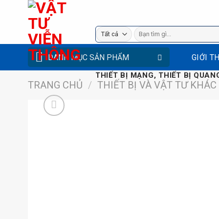
Bỏ
qua
Tìm
nội
kiếm:
dung
DANH MỤC SẢN PHẨM
GIỚI T
THIẾT BỊ MẠNG, THIẾT BỊ QUANG
TRANG CHỦ
/
THIẾT BỊ VÀ VẬT TƯ KHÁC