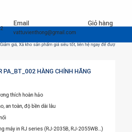
Email
Giỏ hàng
12
vattuvienthong@gmail.com
 Xả kho sản phẩm giá siêu tốt, liên hệ ngay để được tư vấn
R PA_BT_002 HÀNG CHÍNH HÃNG
ương thích hoàn hảo
, an toàn, độ bền dài lâu
nối
òng máy in RJ series (RJ-2035B, RJ-2055WB…)